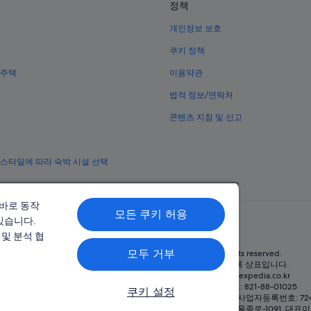
정책
개인정보 보호
쿠키 정책
 주택
이용약관
법적 정보/연락처
콘텐츠 지침 및 신고
 스타일에 따라 숙박 시설 선택
올바로 동작
모든 쿠키 허용
있습니다.
및 분석 협
모두 거부
© 2026 Expedia, Inc., Expedia Group 계열사. All rights reserved.
Expedia 및 비행기 로고는 Expedia, Inc.의 상표 또는 등록 상표입니다.
분쟁 해결: 전화: 02-3480-0118, 이메일: travel@support.expedia.co.kr
트래블파트너익스체인지코리아 주식회사. 사업자등록번호: 821-88-01025
쿠키 설정
트래블코리아 주식회사, 서울특별시 종로구 종로5길 7(청진동). 사업자등록번호: 724-8
자등록번호: 제2016-000008호, 통신판매업신고번호: 2015-서울종로-1091, 대표