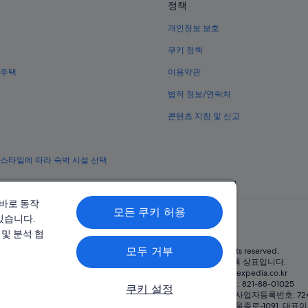
정책
개인정보 보호
쿠키 정책
 주택
이용약관
법적 정보/연락처
콘텐츠 지침 및 신고
 스타일에 따라 숙박 시설 선택
올바로 동작
모든 쿠키 허용
있습니다.
및 분석 협
모두 거부
© 2026 Expedia, Inc., Expedia Group 계열사. All rights reserved.
Expedia 및 비행기 로고는 Expedia, Inc.의 상표 또는 등록 상표입니다.
분쟁 해결: 전화: 02-3480-0118, 이메일: travel@support.expedia.co.kr
트래블파트너익스체인지코리아 주식회사. 사업자등록번호: 821-88-01025
쿠키 설정
트래블코리아 주식회사, 서울특별시 종로구 종로5길 7(청진동). 사업자등록번호: 724-8
자등록번호: 제2016-000008호, 통신판매업신고번호: 2015-서울종로-1091, 대표