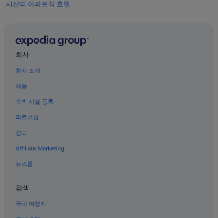
시산의 아파트식 호텔
용주리의 게스트하우스
담양의 사우나가 있는 호텔
시산의 펜션
회사
시산의 게스트하우스
회사 소개
담양의 농장체험 숙박 시설
채용
담양의 하우스보트
숙박 시설 등록
담양의 럭셔리 호텔
파트너십
용주리의 펜션
광고
황교의 펜션
Affiliate Marketing
황교의 리조트
오룡리의 3성급 호텔
뉴스룸
백동 호텔
검색
담양의 궁전
국내 여행지
금정 화랑 근처 호텔