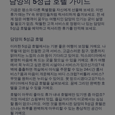
담양의 5성급 호텔 가이드
가끔은 평소와 다른 특별함을 자신에게 선물해 보세요. 이번
휴가 때는 TV 속 유명인들처럼 럭셔리하게 즐겨보세요. 전 세
계 많은 여행객이 꿈꾸는 여행지인 담양의 인기는 굳이 설명
할 필요가 없죠. 탁월한 고객 서비스로 정평이 나 있는 담양의
5성급 호텔을 예약하고 럭셔리한 휴가를 만끽해 보세요.
담양의 5성급 호텔
이러한 5성급 호텔에서는 기분 좋은 여행이 보장될 거예요. 나
무랄 데 없이 친절한 고객 서비스, 고급스러운 침구, 영혼까지
맑아지는 느낌의 스파 등이 기다리고 있어요. 익스피디아에서
분명히 마음에 쏙 드는 곳을 찾으실 수 있을 거예요. 휴가 여행
에서 꼭 누리고 싶은 편의 시설이나 서비스가 있으신가요? 새
벽에 출출하면 객실에서 야식을 주문할 수 있는 24시간 룸서
비스? 몸과 마음이 개운해지는 바디 스크럽? 버틀러 서비스?
무엇을 원하시든 누리실 수 있어요. 못 믿으시겠다고요? 익스
피디아에서 5성급 호텔을 살펴보세요. 꿈에 그리던 완벽한 호
텔을 고르실 수 있을 거예요.
호텔이 아무리 좋아도 휴가 내내 호텔에만 있기엔 좀 아깝죠?
걱정 마세요! 쇼핑부터 맛집, 즐길거리까지 이곳에서는 심심
할 틈이 없으니까요. 어떤 것을 원하시든 담양의 5성급 호텔은
신나는 하루를 완벽하게 마무리할 수 있는 환상적인 공간이
될 거예요.