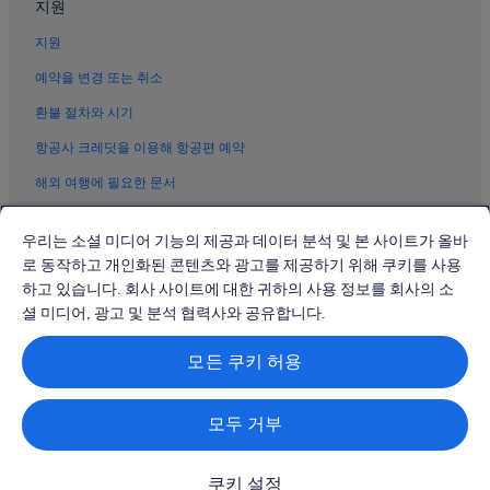
지원
용주리의 리조트
지원
담양의 아파트
관방제림 근처 호텔
예약을 변경 또는 취소
담양의 온수 욕조가 있는 호텔
환불 절차와 시기
황교의 모텔
항공사 크레딧을 이용해 항공편 예약
담양의 캡슐 호텔
해외 여행에 필요한 문서
담양의 빌라
우리는 소셜 미디어 기능의 제공과 데이터 분석 및 본 사이트가 올바
담양의 아파트식 호텔
로 동작하고 개인화된 콘텐츠와 광고를 제공하기 위해 쿠키를 사용
담양의 타운하우스
하고 있습니다. 회사 사이트에 대한 귀하의 사용 정보를 회사의 소
© 2026 Expedia, Inc., Expedia Group 계열사. All rights reserved.
담양의 B&B
Expedia 및 비행기 로고는 Expedia, Inc.의 상표 또는 등록 상표입니다.
셜 미디어, 광고 및 분석 협력사와 공유합니다.
분쟁 해결: 전화: 02-3480-0118, 이메일: travel@support.expedia.co.kr
담양의 목장
트래블파트너익스체인지코리아 주식회사. 사업자등록번호: 821-88-01025
모든 쿠키 허용
익스피디아트래블코리아 주식회사, 서울특별시 종로구 종로5길 7(청진동).
담양의 홀리데이 파크
사업자등록번호: 724-86-00245.
관광사업자등록번호: 제2016-000008호, 통신판매업신고번호: 2015-서울
강쟁 호텔
종로-1091, 대표이사: 정경륜
모두 거부
오룡리의 모텔
담양의 2성급 호텔
쿠키 설정