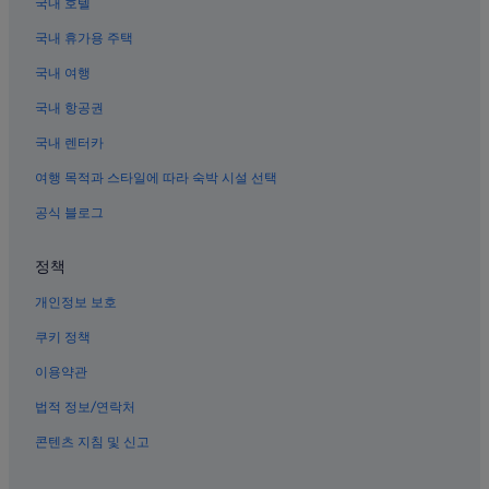
국내 호텔
담양의 워터파크 호텔
국내 휴가용 주택
용주리의 4성급 호텔
국내 여행
오룡리의 펜션
시산의 모텔
국내 항공권
담양의 저렴한 호텔
국내 렌터카
용주리의 모텔
여행 목적과 스타일에 따라 숙박 시설 선택
담양의 인/여관
공식 블로그
담양의 캐러밴 파크
정책
담양의 가족 여행 호텔
개인정보 보호
담양의 호스텔
담양의 해변 호텔
쿠키 정책
담양의 성
이용약관
용주리의 호스텔
법적 정보/연락처
담양의 비즈니스 호텔
콘텐츠 지침 및 신고
담양의 료칸