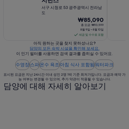
지던스
서구 시청로 53 광주광역시 전라남
도
8
₩85,090
월
총 요금: ₩93,599
8월 9일 ~ 8월 10일
9
세금 및 수수료 포함
일
아직 원하는 곳을 찾지 못하셨나요?
부
담양의 모든 숙박 시설을 확인해 보세요.
터
이 인기 필터를 사용하면 검색 결과를 좁히실 수 있어요.
8
월
수영장
스파
온수 욕조
아침 식사 포함됨
워터파크
10
일
표시된 요금은 지난 24시간 이내 성인 2명 1박 기준 최저가입니다. 요금과 예약 가
능 여부는 변경될 수 있으며, 추가 약관이 적용될 수 있습니다.
까
담양에 대해 자세히 알아보기
지
요
금
은
1
박
당