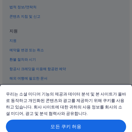
법적 정보/연락처
콘텐츠 지침 및 신고
지원
지원
예약을 변경 또는 취소
환불 절차와 시기
항공사 크레딧을 이용해 항공편 예약
해외 여행에 필요한 문서
우리는 소셜 미디어 기능의 제공과 데이터 분석 및 본 사이트가 올바
로 동작하고 개인화된 콘텐츠와 광고를 제공하기 위해 쿠키를 사용
하고 있습니다. 회사 사이트에 대한 귀하의 사용 정보를 회사의 소
© 2026 Expedia, Inc., Expedia Group 계열사. All rights reserved.
Expedia 및 비행기 로고는 Expedia, Inc.의 상표 또는 등록 상표입니다.
셜 미디어, 광고 및 분석 협력사와 공유합니다.
분쟁 해결: 전화: 02-3480-0118, 이메일: travel@support.expedia.co.kr
트래블파트너익스체인지코리아 주식회사. 사업자등록번호: 821-88-01025
모든 쿠키 허용
익스피디아트래블코리아 주식회사, 서울특별시 종로구 종로5길 7(청진동).
사업자등록번호: 724-86-00245.