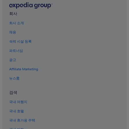
베이징의 4성급 호텔
h
i
베이징의 개인 별장
g
회사
h
베이징 호텔
l
회사 소개
팔보산 역의 아파트
y
r
채용
베이징의 반려동물 동반 가능 호텔
e
숙박 시설 등록
c
베이징 시내의 스파가 있는 리조트 및 호텔
o
파트너십
시청의 스파가 있는 리조트 및 호텔
m
m
광고
순이의 아파트
e
n
Affiliate Marketing
경산 공원 근처 호텔
d
베이징의 2성급 호텔
뉴스룸
i
t
시청 호텔
t
검색
o
베이징의 모텔
a
국내 여행지
천안문 광장 근처 호텔
n
y
국내 호텔
베이징 시내의 허니문 리조트 및 호텔
o
n
국내 휴가용 주택
베이징의 게스트하우스
e