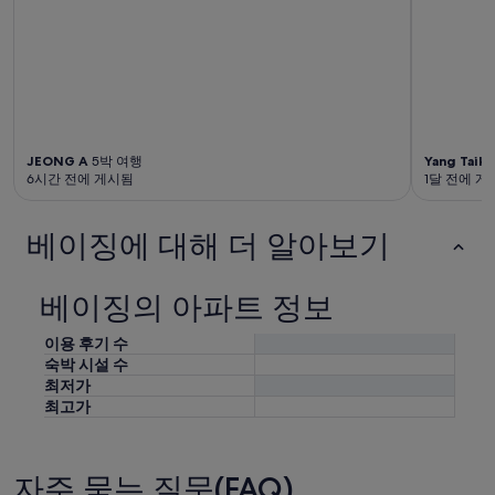
t
있
u
습
s
니
u
다.
a
l
l
y
JEONG A
5박 여행
Yang Taik
r
6시간 전에 게시됨
1달 전에 게
e
q
u
베이징에 대해 더 알아보기
i
r
e
베이징의 아파트 정보
s
o
이용 후기 수
r
숙박 시설 수
d
최저가
e
최고가
r
i
n
g
자주 묻는 질문(FAQ)
d