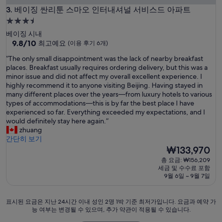
베이징 싼리툰 스마오 인터내셔널 서비스드 아파트
3. 베이징 싼리툰 스마오 인터내셔널 서비스드 아파트
3.5
성
베이징 시내
급
10
9.8/10
최고예요
(이용 후기 6개)
점
숙
“
“The only small disappointment was the lack of nearby breakfast
만
박
T
places. Breakfast usually requires ordering delivery, but this was a
점
시
h
minor issue and did not affect my overall excellent experience. I
중
e
highly recommend it to anyone visiting Beijing. Having stayed in
설
9.8
o
many different places over the years—from luxury hotels to various
점,
n
types of accommodations—this is by far the best place I have
최
l
experienced so far. Everything exceeded my expectations, and I
고
y
would definitely stay here again.”
예
s
zhuang
요,
m
간단히 보기
(이
a
현
₩133,970
용
l
재
후
총 요금: ₩156,209
l
요
기
세금 및 수수료 포함
d
금
6
9월 6일 ~ 9월 7일
i
₩133,970
개)
s
a
표
표시된 요금은 지난 24시간 이내 성인 2명 1박 기준 최저가입니다. 요금과 예약 가
p
능 여부는 변경될 수 있으며, 추가 약관이 적용될 수 있습니다.
시
p
된