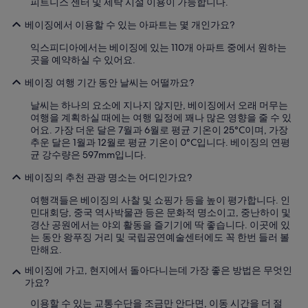
i
피트니스 센터 및 세탁 시설 이용이 가능합니다.
s
베이징에서 이용할 수 있는 아파트는 몇 개인가요?
s
u
익스피디아에서는 베이징에 있는 110개 아파트 중에서 원하는
e
곳을 예약하실 수 있어요.
a
n
베이징 여행 기간 동안 날씨는 어떨까요?
d
d
날씨는 하나의 요소에 지나지 않지만, 베이징에서 오래 머무는
i
여행을 계획하실 때에는 여행 일정에 꽤나 많은 영향을 줄 수 있
d
어요. 가장 더운 달은 7월과 6월로 평균 기온이 25°C이며, 가장
n
추운 달은 1월과 12월로 평균 기온이 0°C입니다. 베이징의 연평
o
균 강수량은 597mm입니다.
t
a
베이징의 추천 관광 명소는 어디인가요?
f
f
여행객들은 베이징의 사찰 및 쇼핑가 등을 높이 평가합니다. 인
e
민대회당, 중국 역사박물관 등은 문화적 명소이고, 중난하이 및
c
경산 공원에서는 야외 활동을 즐기기에 딱 좋습니다. 이곳에 있
t
는 동안 왕푸징 거리 및 국립공연예술센터에도 꼭 한번 들러 볼
m
만해요.
y
베이징에 가고, 현지에서 돌아다니는데 가장 좋은 방법은 무엇인
o
가요?
v
e
이용할 수 있는 교통수단을 조금만 안다면, 이동 시간을 더 절