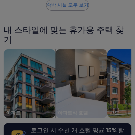
o
요
숙박 시설 모두 보기
i
금
n
은
t
지
m
난
내 스타일에 맞는 휴가용 주택 찾
e
24
n
시
기
t
간
w
이
아파트 검색
아파트식 호텔 검색
콘도 검색
a
내
s
성
t
인
h
2
e
명
l
1
a
박
c
기
k
준
o
최
f
저
n
가
아파트
아파트식 호텔
콘도
e
입
a
니
r
다.
로그인 시 수천 개 호텔 평균 15% 할
b
요