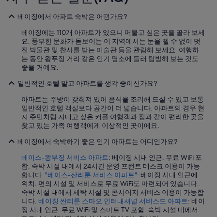
e
베이징에서 아파트 숙박은 어떤가요?
l
i
베이징에는 110개 아파트가 있으니 머물고 싶은 곳을 골라 보세
v
요. 풍부한 문화가 돋보이는 이 지역에서는 눈을 뗄 수 없이 멋
e
진 박물관 및 찬사를 받는 미술관 등을 관람해 보세요. 여행하
r
는 동안 왕푸징 거리 같은 인기 명소에 들러 탐방해 보는 것도
y
좋을 거예요.
,
b
일반적인 호텔 말고 아파트를 생각 중이신가요?
u
t
아파트는 주방이 갖춰져 있어 음식을 조리해 드실 수 있고 보통
t
일반적인 호텔 객실보다 공간이 더 넓습니다. 아파트의 경우 현
h
지 주민처럼 지내고 싶은 커플 여행객과 집과 같이 편리한 곳을
i
찾고 있는 가족 여행객에게 이상적인 곳이에요.
s
w
베이징에서 숙박하기 좋은 인기 아파트는 어디인가요?
a
s
베이스-왕부징 서비스 아파트
: 베이징 시내 인근. 무료 WiFi 포
a
함. 숙박 시설 내에서 24시간 운영 프런트 데스크 이용이 가능
m
합니다.
"베이스-산리툰 서비스 아파트"
: 베이징 시내 인근에
i
위치. 편의 시설 및 서비스로 무료 WiFi도 마련되어 있습니다.
n
숙박 시설 내에서 세탁 시설 및 콘시어지 서비스 이용이 가능합
o
니다.
베이징 싼리툰 스마오 인터내셔널 서비스드 아파트
: 베이
r
징 시내 인근. 무료 WiFi 및 스마트 TV 포함. 숙박 시설 내에서