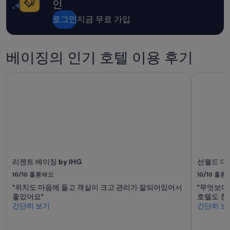
인
y
금
b
과
로그인
지금 무료 가입
r
예
e
약
a
가
k
베이징의 인기 호텔 이용 후기
능
f
여
a
부
리젠트 베이징 by IHG
선월드 다
s
는
t
변
p
경
l
될
a
수
c
있
e
으
s
며,
.
추
리젠트 베이징 by IHG
선월드 다
B
가
r
약
10/10
훌륭해요
10/10
훌륭
e
관
"위치도 마음에 들고 객실이 크고 관리가 잘되어있어서
"무엇보다
a
이
좋았어요"
호텔도 청
k
적
간단히 보기
간단히 보
f
용
a
될
s
수