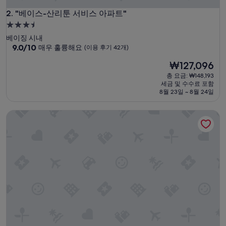
운
"베이스-산리툰 서비스 아파트"
데
2. "베이스-산리툰 서비스 아파트"
있
3.5
어
성
베이징 시내
서
급
10
9.0/10
매우 훌륭해요
(이용 후기 42개)
더
점
숙
좋
현
₩127,096
만
았
박
재
점
총 요금: ₩148,193
습
시
요
중
세금 및 수수료 포함
니
설
금
9.0
8월 23일 ~ 8월 24일
다
₩127,096
점,
.
매
”
베이징 싼리툰 스마오 인터내셔널 서비스드 아파트
우
훌
륭
해
요,
(이
용
후
기
42
개)