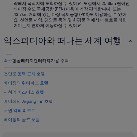
r
약해서 목적지에 도착하실 수 있어요. 도심에서 25.8km 떨어진
a
베이징 수도 국제공항 (PEK) 이용이 가장 편리합니다. 또는
l
43.7km 거리에 있는 다싱 국제공항 (PKX)도 이용하실 수 있어
l
요. 천안문 서역, 천안문 동역 및 화평문 역에서 메트로를 타면
e
어디든지 편하게 이동하실 수 있어요.
x
c
익스피디아와 떠나는 세계 여행
e
l
l
e
숙소
항공
패키지
렌터카
휴가용 주택
n
t
e
천안문 동역 근처 호텔
x
베이징의 워터파크 호텔
p
e
시청의 비즈니스 호텔
r
i
베이징의 Jinjiang Inn 호텔
e
서원 역의 리조트
n
c
베이징의 골프 호텔
e
.
베이징 시내의 5성급 호텔
I