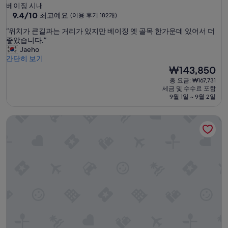
성
베이징 시내
급
10
9.4/10
최고예요
(이용 후기 182개)
점
숙
“
“위치가 큰길과는 거리가 있지만 베이징 옛 골목 한가운데 있어서 더
만
박
위
좋았습니다.”
점
시
치
Jaeho
중
가
간단히 보기
설
9.4
큰
현
₩143,850
점,
길
재
최
총 요금: ₩167,731
과
요
고
세금 및 수수료 포함
는
금
예
9월 1일 ~ 9월 2일
거
₩143,850
요,
리
(이
"베이스-산리툰 서비스 아파트"
가
용
있
후
지
기
만
182
베
개)
이
징
옛
골
목
한
가