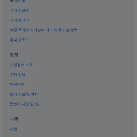
국내 여행
다싱의 아파트
v
i
베이징의 아침 식사 제공 호텔
국내 항공권
s
i
베이징 승미 얼 가톨릭 교회 근처 호텔
국내 렌터카
t
베이징의 카지노 호텔
i
여행 목적과 스타일에 따라 숙박 시설 선택
n
베이징의 리조트
공식 블로그
g
B
대학 지역의 모텔
e
정책
베이징 금융 거리 근처 호텔
i
j
개인정보 보호
옹화궁 역의 게스트하우스
i
n
중국 국립 박물관 근처 호텔
쿠키 정책
g
중난하이 근처 호텔
.
이용약관
H
시청의 워터파크 호텔
법적 정보/연락처
a
v
베이징의 웨딩 호텔
콘텐츠 지침 및 신고
i
베이징 시내의 카지노 호텔
n
g
지원
베이징 시내의 워터파크 호텔
s
t
지원
베이징의 아파트식 호텔
a