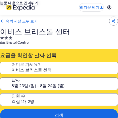
본문 내용으로 건너뛰기
앱 다운 받기
숙박 시설 모두 보기
이비스 브리스톨 센터
3.0
ibis Bristol Centre
성
급
요금을 확인할 날짜 선택
숙
박
어디로 가세요?
시
설
날짜
인원 수
검색