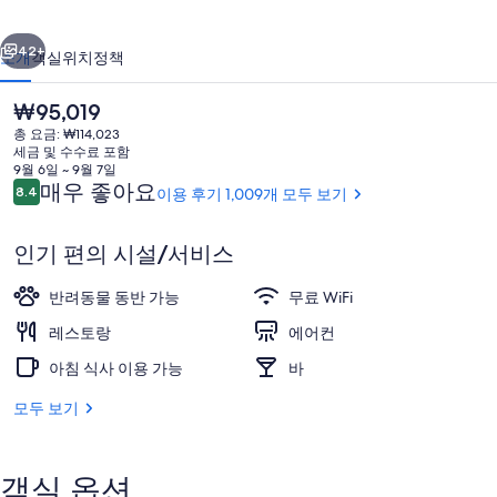
톨
이전
다음
센
42+
소개
객실
위치
정책
터
현
₩95,019
의
재
총 요금: ₩114,023
가
사
세금 및 수수료 포함
격
9월 6일 ~ 9월 7일
진
은
이
매우 좋아요
8.4
이용 후기 1,009개 모두 보기
10점 만점 중 8.4점.
₩95,019
용
갤
후
인기 편의 시설/서비스
기
러
바(숙박 시설 내)
리
반려동물 동반 가능
무료 WiFi
레스토랑
에어컨
아침 식사 이용 가능
바
모두 보기
객실 옵션