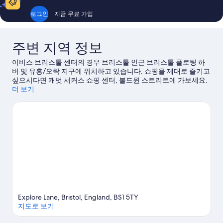
요,
요,
이
이
로그인
지금 무료 가입
용
용
후
후
기
기
주변 지역 정보
1,015
819
개
개
이비스 브리스톨 센터의 경우 브리스톨 인근 브리스톨 플로팅 하
버 및 유흥/오락 지구에 위치하고 있습니다. 쇼핑을 제대로 즐기고
싶으시다면 캐벗 서커스 쇼핑 센터, 볼드윈 스트리트에 가보세요.
애쉬턴 코트 국가 공원, 레이 우즈에서는 현지의 아름다운 자연을
더 보기
만끽하실 수 있습니다. O2 아카데미, 브리스톨 비콘에 가보지 않
고서는 여기서 나이트라이프를 경험했다고 할 수 없죠.
브리스톨
여행 가이드 보기
Explore Lane, Bristol, England, BS1 5TY
지도로 보기