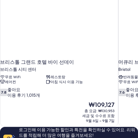
세
기
히
보
기
브리스톨 그랜드 호텔 바이 선데이
머큐리 
브리스톨 시티 센터
Bristol
무료 WiFi
레스토랑
반려동물
에어컨
아침 식사 이용 가능
무료 WiF
10
10
좋아요
좋아
7.8
7.6
점
점
이용 후기 1,015개
이용 후
만
만
현
₩109,127
점
점
재
총 요금: ₩130,953
중
중
요
세금 및 수수료 포함
7.8
7.6
금
9월 6일 ~ 9월 7일
점,
점,
₩109,127
좋
좋
로그인해 이용 가능한 할인과 특전을 확인하실 수 있어요. 리워
아
아
드를 적립해 더 많은 여행을 즐겨보세요!