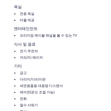
욕실
전용 욕실
타월 제공
엔터테인먼트
프리미엄 케이블 채널을 볼 수 있는 TV
식사 및 음료
전기 주전자
커피/티 메이커
기타
금고
다리미/다리미판
세면용품용 대용량 디스펜서
에어컨(온도 조절 가능)
전화
절수 샤워기