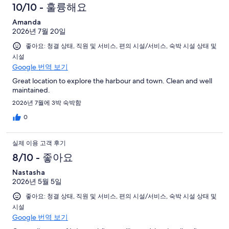
로
이
기
용
10/10 - 훌륭해요
개
기
예
용
중
이
중
후
Amanda
요.
후
459
용
352
2026년 7월 20일
1009
기
기
개
후
개
개
좋아요: 청결 상태, 직원 및 서비스, 편의 시설/서비스, 숙박 시설 상태 및
중
기
시설
이
121
중
Google 번역 보기
용
개
48
후
Great location to explore the harbour and town. Clean and well
개
maintained.
기
중
2026년 7월에 3박 숙박함
29
0
개
실제 이용 고객 후기
8/10 - 좋아요
Nastasha
2026년 5월 5일
좋아요: 청결 상태, 직원 및 서비스, 편의 시설/서비스, 숙박 시설 상태 및
시설
Google 번역 보기