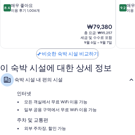
스
텔
10
10
매우 좋아요
매우
8.4
9.2
톨
브
점
점
이용 후기 1,006개
이용 
템
리
만
만
플
스
점
점
현
₩79,380
미
톨
중
중
재
드
시
8.4
9.2
총 요금: ₩95,257
요
키
티
점,
점,
세금 및 수수료 포함
금
브
9월 6일 ~ 9월 7일
브
매
매
₩79,380
리
리
우
우
스
비슷한 숙박 시설 비교하기
스
좋
훌
톨
톨
아
륭
플
시
요,
해
이 숙박 시설에 대한 상세 정보
로
티
이
요,
팅
센
용
이
숙박 시설 내 편의 시설
하
터
후
용
버
기
후
1,006
기
인터넷
개
1,435
모든 객실에서 무료 WiFi 이용 가능
개
일부 공용 구역에서 무료 WiFi 이용 가능
주차 및 교통편
외부 주차장, 할인 가능