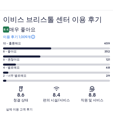
이비스 브리스톨 센터 이용 후기
이
용
매우 좋아요
8.4
후
이용 후기 1,009개
기
평
10 - 훌륭해요
459
점
평
8 - 좋아요
352
10
점
평
-
6 - 괜찮아요
121
8
훌
점
평
-
4 - 별로예요
48
륭
6
좋
점
평
-
2 - 너무 별로예요
29
해
아
4
괜
점
요.
-
요.
찮
2
1009
별
1009
-
아
개
8.6
8.4
8.8
로
개
너
요.
이
청결 상태
편의 시설/서비스
직원 및 서비스
예
이
무
1009
용
요.
용
이
별
개
후
실제 이용 고객 후기
1009
후