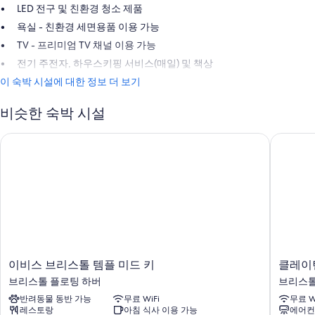
LED 전구 및 친환경 청소 제품
욕실 - 친환경 세면용품 이용 가능
TV - 프리미엄 TV 채널 이용 가능
전기 주전자, 하우스키핑 서비스(매일) 및 책상
이 숙박 시설에 대한 정보 더 보기
비슷한 숙박 시설
이비스 브리스톨 템플 미드 키
클레이턴
이
클
이비스 브리스톨 템플 미드 키
클레이
비
레
브리스톨 플로팅 하버
브리스톨
스
이
반려동물 동반 가능
무료 WiFi
무료 W
브
턴
레스토랑
아침 식사 이용 가능
에어컨
리
호