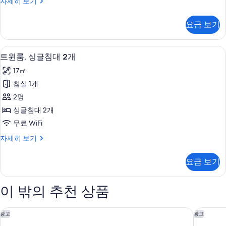
더
자세히 보기
1
블
개
룸,
요금 보기
더
사
블
진
침
트윈룸, 싱글침대 2개 | 객실 내 금고, 책
트
10
대
모
트윈룸, 싱글침대 2개
윈
1
두
17㎡
개
룸,
보
자
침실 1개
싱
세
기
2명
히
글
보
싱글침대 2개
침
기
무료 WiFi
대
트
자세히 보기
2
윈
개
룸,
요금 보기
싱
사
글
진
침
이 밖의 추천 상품
대
모
2
두
개
브리스톨 그랜드 호텔 바이 선데이
머큐리 브
광고
광고
보
자