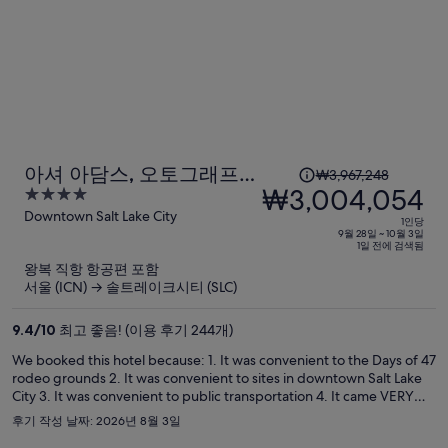
요
금
은
₩2,495,568
입
니
다.
1
아셔 아담스, 오토그래프
₩3,967,248
인
₩3,004,054
4
컬렉션
당
out
Downtown Salt Lake City
1인당
이
of
9월 28일 ~ 10월 3일
1일 전에 검색됨
5
전
왕복 직항 항공편 포함
요
서울 (ICN) → 솔트레이크시티 (SLC)
금
은
9.4
/
10
최고 좋음! (이용 후기 244개)
₩3,967,248,
We booked this hotel because: 1. It was convenient to the Days of 47
현
rodeo grounds 2. It was convenient to sites in downtown Salt Lake
재
City 3. It was convenient to public transportation 4. It came VERY
요
highly rated This is a new (2024) hotel that is adjacent to and a part
후기 작성 날짜: 2026년 8월 3일
of the old Union Pacific Railroad Station. A cool old station that
금