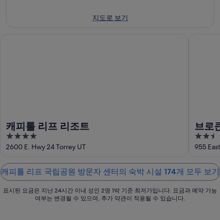
피
에
16
캐
톨
지도로 보기
일
대
피
리
에
해
톨
프
캐피톨 리프 리조트
브로큰 
대
캐
리
국
해
피
프
립
캐
톨
국
공
피
리
립
원
톨
프
공
방
리
국
원
문
프
립
방
자
국
공
문
센
캐피톨 리프 리조트
브로큰
립
원
자
터
4
2.5
공
방
센
에
out
out
2600 E. Hwy 24 Torrey UT
955 Eas
원
문
터
서
of
of
방
자
에
가
5
5
문
센
캐피톨 리프 국립공원 방문자 센터의 숙박 시설 174개 모두 보기
서
까
자
터
가
운
표시된 요금은 지난 24시간 이내 성인 2명 1박 기준 최저가입니다. 요금과 예약 가능
센
에
까
상
여부는 변경될 수 있으며, 추가 약관이 적용될 수 있습니다.
터
서
운
품
에
가
상
가