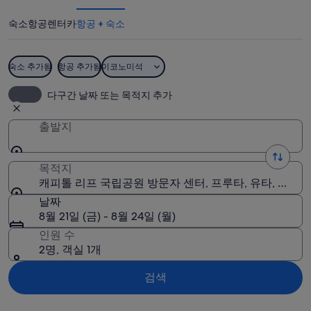
프
숙소
항공
렌터카
항공 + 숙소
국
립
숙소 추가됨
항공 추가됨
이코노미석
공
캐피톨 리프 국립공원 방문자 센터
다구간 날짜 또는 목적지 추가
원
방
출발지
문
목적지
자
캐피톨 리프 국립공원 방문자 센터, 프루타, 유타, 미국
센
날짜
터
8월 21일 (금) - 8월 24일 (월)
인원 수
사
2명, 객실 1개
진
검색
지도로 보기