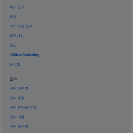
피시 레이크 호텔
회사 소개
로아의 가족 여행 호텔
채용
리치필드 호텔
숙박 시설 등록
샐리나 호텔
파트너십
에스칼란테 호텔
광고
에스칼란테 퍼트리파이드 포리스트 주립공원 근처 호텔
Affiliate Marketing
세비어 카운티 호텔
뉴스룸
고블린 밸리 스테이트 파크 근처 호텔
캐피톨 리프 국립공원 근처 호텔
검색
예수 그리스도 후기 성도 교회 근처 호텔
국내 여행지
정션 호텔
국내 호텔
안티모니 호텔
국내 휴가용 주택
로아의 3성급 호텔
국내 여행
피시 레이크 근처 호텔
국내 항공권
스노 컬리지 리치필드 캠퍼스 근처 호텔