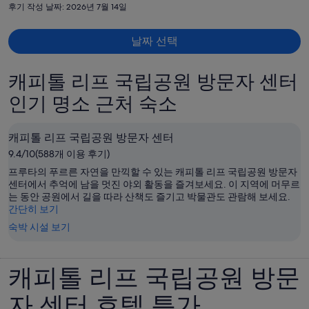
요
니다. 여름에 너무 더운데 수영장이 없는게 아쉽네요..
후기 작성 날짜: 2026년 7월 14일
금
은
날짜 선택
₩2,602,104
입
니
캐피톨 리프 국립공원 방문자 센터
다.
인기 명소 근처 숙소
캐피톨 리프 국립공원 방문자 센터
9.4/10(588개 이용 후기)
프루타의 푸르른 자연을 만끽할 수 있는 캐피톨 리프 국립공원 방문자
센터에서 추억에 남을 멋진 야외 활동을 즐겨보세요. 이 지역에 머무르
는 동안 공원에서 길을 따라 산책도 즐기고 박물관도 관람해 보세요.
간단히 보기
숙박 시설 보기
캐피톨 리프 국립공원 방문
자 센터 호텔 특가