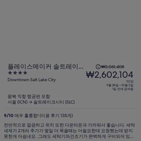
opened in 1909 with high ceilings, murals at the end, stained glass
은
windows (railroad themed), a bar and check-in. The staff was first
₩3,004,054
rate; friendly, helpful, and knowledgeable. The hotel portion is
입
semi-circular with slightly curved room walls (which I liked).
니
Unfortunately, our room overlooked the station, so our view was
non-existent. The room is on the larger side of most hotels, with a
다.
couch, king size bed, closet and chest of drawers. The bathroom
was it's own separate area. Walk in and a night light illuminated
under the single sink. Large shower and a separate toilet room
finished it off. Standard amenities (soap, lotion, shower supplies)
were included and thick towels! The bed was very comfortable! The
room was very clean (as should be expected for the cost). The bad:
1
플레이스메이커 솔트레이크
₩3,061,408
south of the hotel are a lot of homeless people (which surprised
인
₩2,602,104
4
시티 다운타운, 아파트먼트
me). They kept to themselves, but something to be aware of at
당
out
Downtown Salt Lake City
night. The bathroom is all black, including the light switches - hard
바이 힐튼
1인당
이
to see The restaurant/bar don't take cash. Parking - expensive valet
of
9월 28일 ~ 10월 3일
1일 전에 검색됨
or you walk a block to public. Overall - a great hotel!
5
전
왕복 직항 항공편 포함
요
서울 (ICN) → 솔트레이크시티 (SLC)
금
은
9
/
10
매우 훌륭함! (이용 후기 135개)
₩3,061,408,
전반적으로 깔끔하고 위치 또한 다운타운과 가까워서 좋습니다. 세탁
현
새제가 2개라 추가가 몇일 더 묵을때는 더필요한데 요청했는데 받지
재
못한게 아쉽네요..그래도 세탁기와건조기가 완벽하게 구비되어 있습