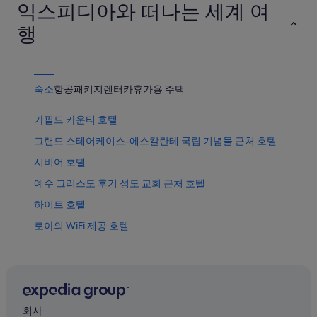
익스피디아와 떠나는 세계 여
서
까
품
격
가
운
가
확
행
까
상
격
인
운
품
확
상
가
인
품
격
숙소
항공
패키지
렌터카
휴가용 주택
가
확
격
인
가필드 카운티 호텔
확
그랜드 스테어케이스-에스칼란테 국립 기념물 근처 호텔
인
시비어 호텔
예수 그리스도 후기 성도 교회 근처 호텔
하이트 호텔
로아의 WiFi 제공 호텔
로아의 모텔
로아 호텔
가필드 카운티의 저렴한 호텔
케인빌의 가족 여행 호텔
회사