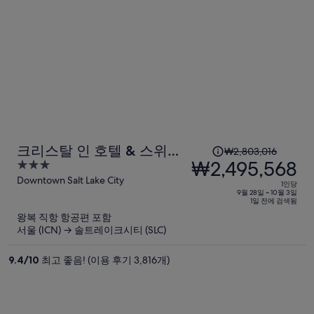
1
크리스탈 인 호텔 & 스위트
₩2,803,016
인
₩2,495,568
3
솔트레이크시티
당
out
Downtown Salt Lake City
1인당
이
of
9월 28일 ~ 10월 3일
1일 전에 검색됨
5
전
왕복 직항 항공편 포함
요
서울 (ICN) → 솔트레이크시티 (SLC)
금
은
9.4
/
10
최고 좋음! (이용 후기 3,816개)
₩2,803,016,
현
재