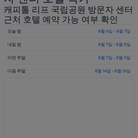
캐피톨 리프 국립공원 방문자 센터
근처 호텔 예약 가능 여부 확인
오
오늘 밤
8월 6일 - 8월 7일
늘
내
밤
내일 밤
8월 7일 - 8월 8일
일
8
이
월
밤
이번 주말
8월 7일 - 8월 9일
번
6
8
다
일
월
주
다음 주말
8월 14일 - 8월 16일
음
-
7
말
8
일
주
8
월
-
월
말
7
8
7
8
일
월
일
월
에
8
-
14
일
대
8
일
에
월
해
-
대
9
8
캐
일
월
해