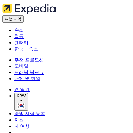
여행 예약
숙소
항공
렌터카
항공 + 숙소
추천 프로모션
모바일
트래블 블로그
단체 및 회의
앱 열기
KRW
•
숙박 시설 등록
지원
내 여행