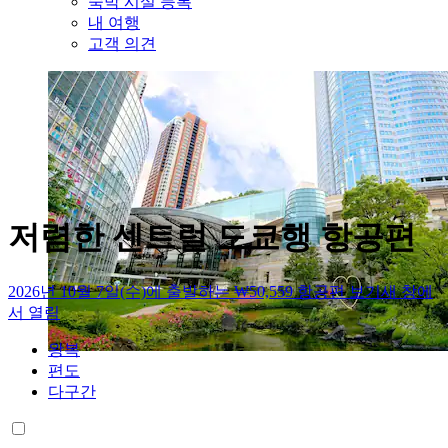
숙박 시설 등록
내 여행
고객 의견
저렴한 센트럴 도쿄행 항공편
2026년 10월 7일(수)에 출발하는 ₩50,559 항공편 보기
새 창에
서 열림
왕복
편도
다구간