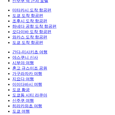
신주쿠 역 근처 호텔
미타카시 도착 항공편
도쿄 도착 항공편
조후시 도착 항공편
하네다 공항 도착 항공편
오다이바 도착 항공편
와카스 도착 항공편
도쿄 도착 항공편
간다-미사키초 여행
야스쿠니 신사
시부야 여행
혼고 규스이조 공원
가구라자카 여행
지요다 여행
이이다바시 여행
도쿄 황궁
도쿄돔 시티 라쿠아
신주쿠 여행
히라카와초 여행
도쿄 여행