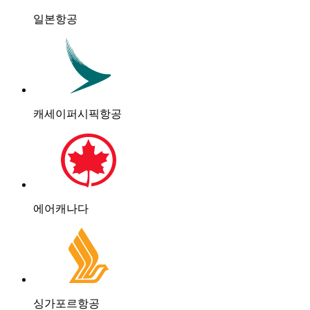
일본항공
캐세이퍼시픽항공
에어캐나다
싱가포르항공