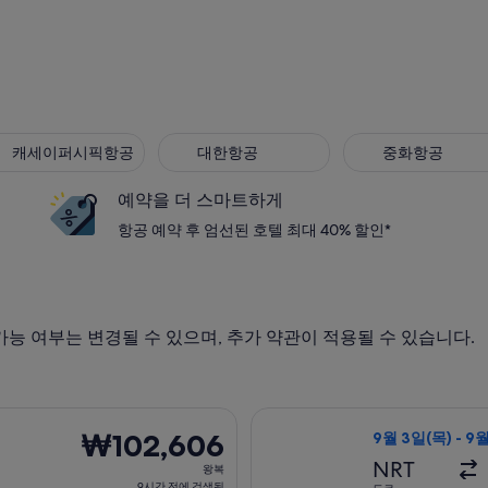
세이퍼시픽항공
대한항공
중화항공
캐세이퍼시픽항공
대한항공
중화항공
예약을 더 스마트하게
항공 예약 후 엄선된 호텔 최대 40% 할인*
가능 여부는 변경될 수 있으며, 추가 약관이 적용될 수 있습니다.
9월 1일(화)에 도쿄 출발 오사카 도착, 오는 항공편은 9월 8일(화)
젯스타 재팬 항공편
₩102,606
₩102,606
9월 3일(목) - 9
왕
NRT
왕복
복,
9시간 전에 검색됨