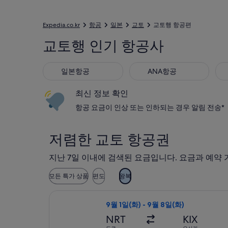
Expedia.co.kr
항공
일본
교토
교토행 항공편
교토행 인기 항공사
일본항공
ANA항공
캐
일본항공
ANA항공
최신 정보 확인
항공 요금이 인상 또는 인하되는 경우 알림 전송*
저렴한 교토 항공권
지난 7일 이내에 검색된 요금입니다. 요금과 예약 
모든 특가 상품
편도
왕복
피치 항공 항공편 선택, 가는 항공편은 
9월 1일(화) - 9월 8일(화)
NRT
KIX