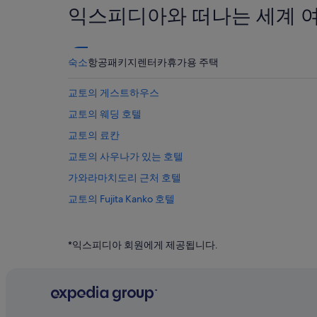
익스피디아와 떠나는 세계 
숙소
항공
패키지
렌터카
휴가용 주택
교토의 게스트하우스
교토의 웨딩 호텔
교토의 료칸
교토의 사우나가 있는 호텔
가와라마치도리 근처 호텔
교토의 Fujita Kanko 호텔
모토요시마치 호텔
로쿠로초의 5성급 호텔
*익스피디아 회원에게 제공됩니다.
교토의 아파트
교토의 비즈니스 호텔
교토의 아침 식사 제공 호텔