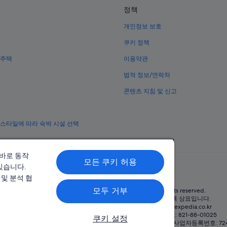
교토 거룩한 수태고지 성당 근처 호
정책
교토의 반려동물 동반 가능 호텔
개인정보 보호
교토의 허니문 리조트 및 호텔
쿠키 정책
교토의 골프 호텔
 주택
이용약관
교토 호텔
법적 정보/연락처
야스이 곤피라구 근처 호텔
콘텐츠 지침 및 신고
교토의 펜션
교토의 수영장이 있는 호텔
 스타일에 따라 숙박 시설 선택
교토의 레지던스
교토의 Travelodge UK 호텔
올바로 동작
가라스마의 온천 호텔
모든 쿠키 허용
있습니다.
기어 아트 컴플렉스 1928 근처 호텔
및 분석 협
기야마치 거리 근처 호텔
모두 거부
© 2026 Expedia, Inc., Expedia Group 계열사. All rights reserved.
Expedia 및 비행기 로고는 Expedia, Inc.의 상표 또는 등록 상표입니다.
교토의 허니문 리조트 및 호텔
분쟁 해결: 전화: 02-3480-0118, 이메일: travel@support.expedia.co.kr
트래블파트너익스체인지코리아 주식회사. 사업자등록번호: 821-88-01025
쿠키 설정
교토의 3성급 호텔
트래블코리아 주식회사, 서울특별시 종로구 종로5길 7(청진동). 사업자등록번호: 724-8