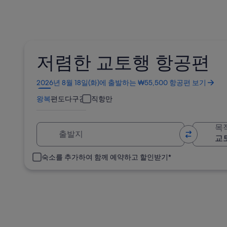
저렴한 교토행 항공편
새
2026년 8월 18일(화)에 출발하는 ₩55,500 항공편 보기
창
왕복
편도
다구간
직항만
에
서
열
출발지
목
림
숙소를 추가하여 함께 예약하고 할인받기*