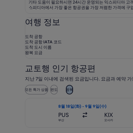
기타 도움이 필요하시면 24시간 운영되는 익스피디아 고객
스피디아에서 가장 좋은 항공권을 가장 저렴한 가격에 구입
여행 정보
도착 공항
도착 공항 IATA 코드
도착 도시 이름
왕복 요금
교토행 인기 항공편
지난 7일 이내에 검색된 요금입니다. 요금과 예약 가
모든 특가 상품
편도
왕복
제주항공 항공편 선택, 가는 항공편은 8월
8월 18일(화) - 9월 9일(수)
PUS
KIX
부산
오사카