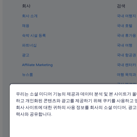
교토의 개인 별장
회사
검색
교토의 온수 욕조가 있는 호텔
회사 소개
국내 여행지
시조도리 근처 호텔
채용
국내 호텔
교토의 온천 호텔
숙박 시설 등록
국내 휴가용
교토의 호스텔
파트너십
국내 여행
가미혼노지마에초 호텔
광고
국내 항공권
교토의 아파트식 호텔
Affiliate Marketing
국내 렌터카
가라스마의 로맨틱 호텔
뉴스룸
여행 목적과
교토의 전자레인지 구비 호텔
공식 블로그
카히쓰칸 - 교토 현대미술관 근처 호텔
우리는 소셜 미디어 기능의 제공과 데이터 분석 및 본 사이트가 
교토의 바닷가 호텔
하고 개인화된 콘텐츠와 광고를 제공하기 위해 쿠키를 사용하고 
교토의 Nippon Travel Agency 호텔
회사 사이트에 대한 귀하의 사용 정보를 회사의 소셜 미디어, 광고 
교토 만화 박물관 근처 호텔
력사와 공유합니다.
폰토쵸즈 카부렌조 극장 근처 호텔
교토 미나미자 극장 근처 호텔
익스피디아