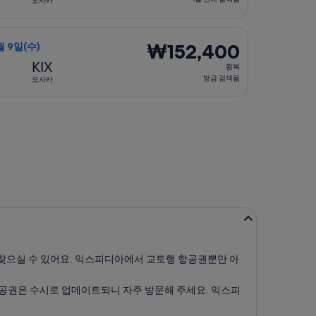
오사카
1
일
에 출발, 요금은 ₩133,700. 방금 검색됨
선택, 가는 항공편은 8월 18일(화)에 부산 출발 오사카 도착, 오는 
전
₩152,400
₩152,400
월 9일(수)
에
왕
KIX
왕복
검
복,
방금 검색됨
오사카
색
방
됨
금
)에 출발, 요금은 ₩172,190. 방금 검색됨
검
색
됨
찾으실 수 있어요. 익스피디아에서 교토행 항공권뿐만 아
항공권은 수시로 업데이트되니 자주 방문해 주세요. 익스피