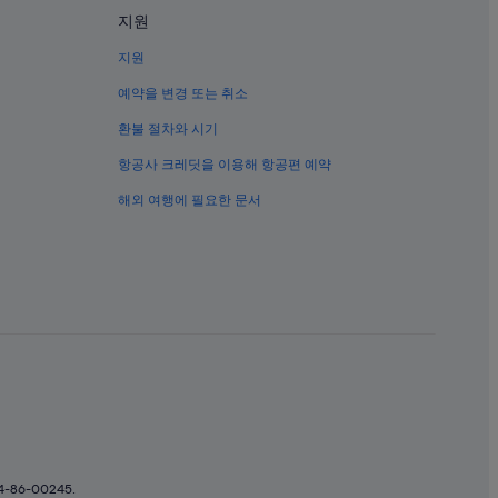
텔
지원
지원
예약을 변경 또는 취소
환불 절차와 시기
항공사 크레딧을 이용해 항공편 예약
해외 여행에 필요한 문서
6-00245.