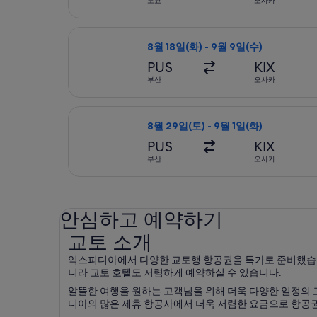
도쿄
오사카
제주항공 항공편 선택, 가는 항공편은 8
8월 18일(화) - 9월 9일(수)
PUS
KIX
부산
오사카
티웨이항공 항공편 선택, 가는 항공편은 
8월 29일(토) - 9월 1일(화)
PUS
KIX
부산
오사카
안심하고 예약하기
교토 소개
교토 소개
익스피디아에서 다양한 교토행 항공권을 특가로 준비했습니
니라 교토 호텔도 저렴하게 예약하실 수 있습니다.
알뜰한 여행을 원하는 고객님을 위해 더욱 다양한 일정의 
디아의 많은 제휴 항공사에서 더욱 저렴한 요금으로 항공