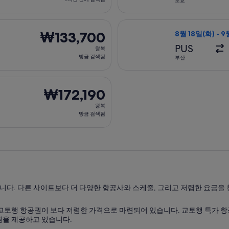
도쿄
9
시
월 18일(화)에 부산 출발 오사카 도착, 오는 항공편은 9월 9일(수)
이스타항공 항공편 
간
₩133,700
₩133,700
8월 18일(화) - 9
전
왕
PUS
왕복
에
복,
방금 검색됨
부산
검
방
색
금
8월 29일(토)에 부산 출발 오사카 도착, 오는 항공편은 9월 1일(화
됨
검
₩172,190
₩172,190
색
왕
왕복
됨
복,
방금 검색됨
방
금
검
색
됨
다. 다른 사이트보다 더 다양한 항공사와 스케줄, 그리고 저렴한 요금을 
교토행 항공권이 보다 저렴한 가격으로 마련되어 있습니다. 교토행 특가 
권을 제공하고 있습니다.