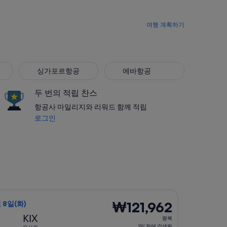
여행 계획하기
싱가포르항공
에바항공
싱가포르항공
에바항공
두 번의 적립 찬스
항공사 마일리지와 리워드 함께 적립
로그인
에 출발, 요금은 ₩102,606. 9시간 전에 검색됨
 선택, 가는 항공편은 9월 3일(목)에 도쿄 출발 오사카 도착, 오는 
₩121,962
₩121,962
월 8일(화)
왕
KIX
왕복
복,
1일 전에 검색됨