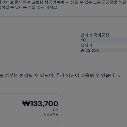
 센터로 문의하여 교토행 항공권 예매 시 생길 수 있는 모든 궁금증을 해
하실 수 있다는 점을 잊지 마세요.
간사이 국제공항
KIX
오사카
₩102,606
능 여부는 변경될 수 있으며, 추가 약관이 적용될 수 있습니다.
 18일(화)에 부산 출발 오사카 도착, 오는 항공편은 9월 9일(수)에
₩133,700
₩133,700
왕
왕복
복,
방금 검색됨
방
금