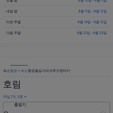
오
오늘 밤
8월 10일 - 8월 11일
니
늘
다.
내
밤
내일 밤
8월 11일 - 8월 12일
일
호
이
밤
이번 주말
8월 14일 - 8월 16일
림
번
호
의
다
주
다음 주말
8월 21일 - 8월 23일
림
요
음
말
의
금
주
호
요
확
말
림
금
인
호
의
확
(숙
림
요
인
박
의
금
(숙
기
숙소
항공 + 숙소
항공
즐길거리
크루즈
렌터카
요
확
박
간:
금
인
기
8
호림
확
(숙
월
간:
인
박
10
8
(숙
일
월
기
객실 1개, 2명
박
-
11
간:
출발지
8
일
기
8
월
-
월
간: