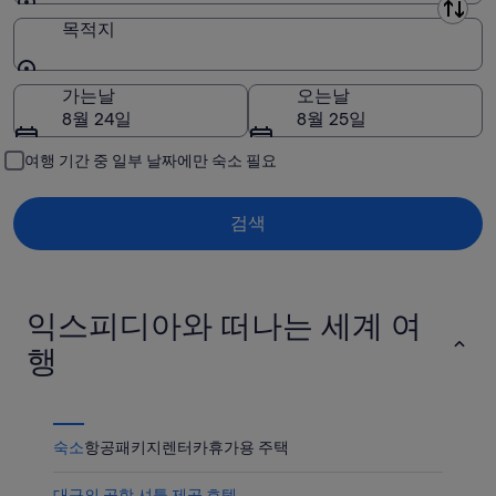
11
8
14
8
출발지
목적지
일)
월
일
월
12
-
21
목적지
일)
8
일
가는날
오는날
월
-
8월 24일
8월 25일
16
8
일)
월
여행 기간 중 일부 날짜에만 숙소 필요
23
일)
검색
익스피디아와 떠나는 세계 여
행
숙소
항공
패키지
렌터카
휴가용 주택
대구의 공항 셔틀 제공 호텔