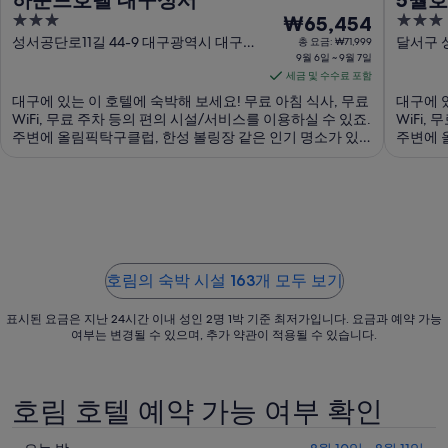
3
9
3
₩65,454
out
월
out
성서공단로11길 44-9 대구광역시 대구광
달서구 
총 요금: ₩71,999
역시
9월 6일 ~ 9월 7일
of
of
6
세금 및 수수료 포함
5
5
일
대구에 있는 이 호텔에 숙박해 보세요! 무료 아침 식사, 무료
대구에 
부
WiFi, 무료 주차 등의 편의 시설/서비스를 이용하실 수 있죠.
WiFi,
터
주변에 올림픽탁구클럽, 한성 볼링장 같은 인기 명소가 있
주변에 
9
어 관광을 즐기기에도 좋아요.
어 관광
월
7
일
까
지
호림의 숙박 시설 163개 모두 보기
요
금
표시된 요금은 지난 24시간 이내 성인 2명 1박 기준 최저가입니다. 요금과 예약 가능
은
여부는 변경될 수 있으며, 추가 약관이 적용될 수 있습니다.
1
박
당
호림 호텔 예약 가능 여부 확인
₩65,454
입