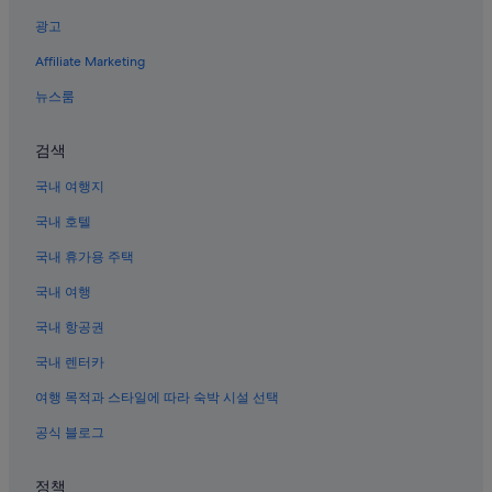
대구의 코티지
광고
대구의 워터파크 호텔
Affiliate Marketing
대구의 스파가 있는 리조트 및 호텔
뉴스룸
대구의 발코니가 있는 호텔
대구의 모텔
검색
대구의 저렴한 호텔
국내 여행지
대구의 하우스보트
국내 호텔
대구의 아파트
국내 휴가용 주택
대구 호텔
국내 여행
대구의 캡슐 호텔
국내 항공권
칠곡 지천 역의 아파트
국내 렌터카
대구의 아침 식사 제공 호텔
대구의 게스트하우스
여행 목적과 스타일에 따라 숙박 시설 선택
대구의 레지던스
공식 블로그
대구의 5성급 호텔
정책