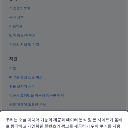
대구의 3성급 호텔
개인정보 보호
대구의 부티크 호텔
쿠키 정책
칠곡 지천 역의 게스트하우스
이용약관
지천의 2성급 호텔
대구의 리조트
법적 정보/연락처
대구의 4성급 호텔
콘텐츠 지침 및 신고
대구의 Independent 호텔
지원
칠곡 지천 역의 모텔
지원
대구의 해변 호텔
예약을 변경 또는 취소
대구의 골프 호텔
환불 절차와 시기
지천의 4성급 호텔
대구의 로지
항공사 크레딧을 이용해 항공편 예약
대구의 Hilton Hotels
해외 여행에 필요한 문서
대구의 바닷가 호텔
우리는 소셜 미디어 기능의 제공과 데이터 분석 및 본 사이트가 올바
대구의 캐러밴 파크
로 동작하고 개인화된 콘텐츠와 광고를 제공하기 위해 쿠키를 사용