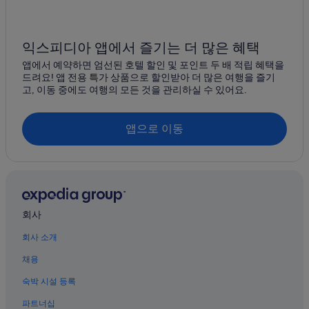
대구의 비즈니스 호텔
대구의 간이 주방이 있는 호텔
칠곡 지천 역의 아파트식 호텔
익스피디아 앱에서 즐기는 더 많은 혜택
대구의 반려동물 동반 가능 호텔
앱에서 예약하면 엄선된 호텔 할인 및 포인트 두 배 적립 혜택을
드려요! 앱 전용 특가 상품으로 할인받아 더 많은 여행을 즐기
대구의 로맨틱 호텔
고, 이동 중에도 여행의 모든 것을 관리하실 수 있어요.
대구의 허니문 리조트 및 호텔
대구의 사우나가 있는 호텔
앱으로 이동
대구의 타운하우스
대구의 콘도
대구의 사파리 텐트형 방갈로
대구의 2성급 호텔
회사
대구의 B&B
회사 소개
호림 호텔
채용
대구의 전자레인지 구비 호텔
숙박 시설 등록
호림의 4성급 호텔
파트너십