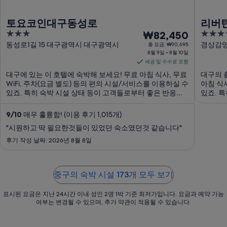
토요코인대구동성로
리버
3
8
3.5
₩82,450
out
월
out
동성로1길 15 대구광역시 대구광역시
경상감영
총 요금: ₩90,695
8월 9일 ~ 8월 10일
of
of
9
세금 및 수수료 포함
5
5
일
대구에 있는 이 호텔에 숙박해 보세요! 무료 아침 식사, 무료
대구의 출
부
WiFi, 주차(요금 별도) 등의 편의 시설/서비스를 이용하실 수
아침 식
터
있죠. 특히 숙박 시설 상태 등이 고객들로부터 좋은 반응을
있죠. 
8
얻고 있습니다. 주변에 대구 약령시 한의약박물관, 봉산문
응을 얻
월
화회관 같은 인기 명소가 있어 관광을 ...
기념공원
9
/
10
매우 훌륭함! (이용 후기 1,015개)
10
"시원하고 딱 필요한것들이 있었던 숙소였던것 같습니다"
일
후기 작성 날짜: 2026년 8월 8일
까
지
요
중구의 숙박 시설 173개 모두 보기
금
은
표시된 요금은 지난 24시간 이내 성인 2명 1박 기준 최저가입니다. 요금과 예약 가능
1
여부는 변경될 수 있으며, 추가 약관이 적용될 수 있습니다.
박
당