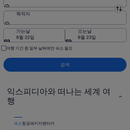
-
9
간:
8
일
8
출발지
목적지
월
-
월
9
8
14
목적지
일)
월
일
가는날
오는날
10
-
8월 22일
8월 23일
일)
8
월
여행 기간 중 일부 날짜에만 숙소 필요
16
일)
검색
익스피디아와 떠나는 세계 여
행
숙소
항공
패키지
렌터카