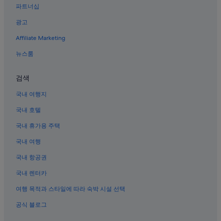
파트너십
대구의 5성급 호텔
광고
대구의 로지
Affiliate Marketing
동성로의 온천 호텔
뉴스룸
대구의 콘도 리조트
동성로의 3성급 호텔
검색
대구의 반려동물 동반 가능 호텔
국내 여행지
동성로의 부티크 호텔
국내 호텔
동성로의 워터파크 호텔
국내 휴가용 주택
대구의 료칸
국내 여행
중앙로역의 캡슐 호텔
국내 항공권
대구의 펜션
국내 렌터카
중구의 5성급 호텔
국채보상운동기념공원 근처 호텔
여행 목적과 스타일에 따라 숙박 시설 선택
중구의 사우나가 있는 호텔
공식 블로그
동성로의 간이 주방이 있는 호텔