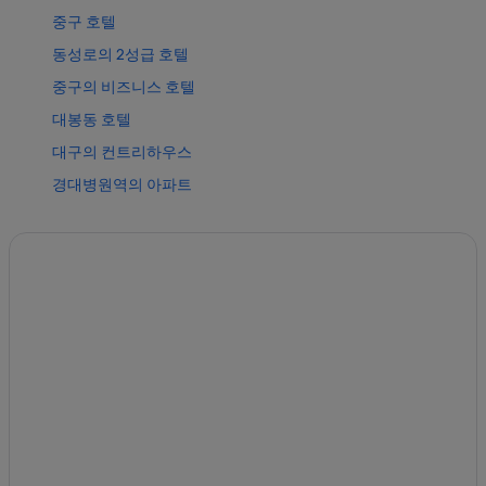
중구 호텔
동성로의 2성급 호텔
중구의 비즈니스 호텔
대봉동 호텔
대구의 컨트리하우스
경대병원역의 아파트
천주교대구대교구 주교좌계산대성당 근처 호텔
대구의 아침 식사 제공 호텔
성내동의 사우나가 있는 호텔
동성로의 5성급 호텔
대구의 주차 가능 호텔
명덕역의 게스트하우스
중앙로역 근처 호텔
중앙로역의 레지던스
반월당역의 레지던스