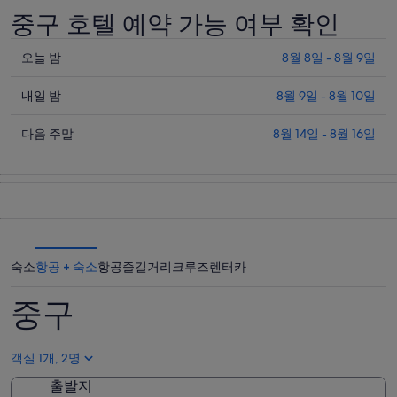
₩82,450
중구 호텔 예약 가능 여부 확인
입
니
오
오늘 밤
8월 8일 - 8월 9일
다.
늘
내
밤
내일 밤
8월 9일 - 8월 10일
일
중
다
밤
다음 주말
8월 14일 - 8월 16일
구
음
중
의
주
구
요
말
의
금
중
요
확
구
금
인
의
확
(숙
숙소
항공 + 숙소
항공
즐길거리
크루즈
렌터카
요
인
박
금
(숙
기
중구
확
박
간:
인
기
8
(숙
월
간:
객실 1개, 2명
박
8
8
출발지
일
월
기