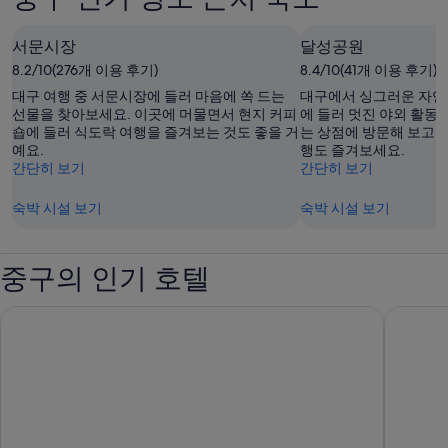
서문시장
달성공원
8.2/10(276개 이용 후기)
8.4/10(41개 이용 후기)
대구 여행 중 서문시장에 들러 마음에 쏙 드는
대구에서 싱그러운 자연을
선물을 찾아보세요. 이곳에 머물면서 현지 커피
에 들러 멋진 야외 활동
숍에 들러 식도락 여행을 즐겨보는 것도 좋을 거
는 상점에 방문해 보고 
예요.
행도 즐겨보세요.
간단히 보기
간단히 보기
숙박 시설 보기
숙박 시설 보기
중구의 인기 호텔
토요코인대구동성로
리버틴 