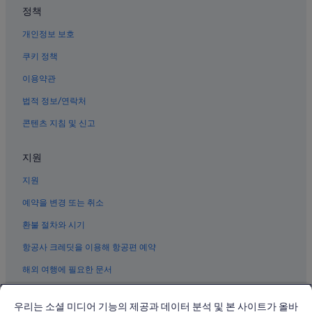
정책
반월당역의 펜션
개인정보 보호
대구의 사우나가 있는 호텔
쿠키 정책
대구의 코티지
이용약관
동성로의 아침 식사 제공 호텔
성내동의 아침 식사 제공 호텔
법적 정보/연락처
반월당역의 호스텔
콘텐츠 지침 및 신고
경대병원역 근처 호텔
지원
반월당역의 모텔
지원
명덕역의 아파트
예약을 변경 또는 취소
동성로의 저렴한 호텔
환불 절차와 시기
대구의 허니문 리조트 및 호텔
동성로의 사우나가 있는 호텔
항공사 크레딧을 이용해 항공편 예약
대구의 가족 여행 호텔
해외 여행에 필요한 문서
대구의 레지던스
우리는 소셜 미디어 기능의 제공과 데이터 분석 및 본 사이트가 올바
대구의 농장체험 숙박 시설