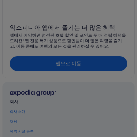
동성로의 4성급 호텔
대구의 홀리데이 파크
동성로의 골프 호텔
익스피디아 앱에서 즐기는 더 많은 혜택
대구의 인/여관
앱에서 예약하면 엄선된 호텔 할인 및 포인트 두 배 적립 혜택을
드려요! 앱 전용 특가 상품으로 할인받아 더 많은 여행을 즐기
대구의 사파리 텐트형 방갈로
고, 이동 중에도 여행의 모든 것을 관리하실 수 있어요.
중앙로역의 호스텔
경대병원역의 호스텔
앱으로 이동
반월당역의 게스트하우스
대구의 럭셔리 호텔
동성로의 주차 가능 호텔
대구의 수영장이 있는 호텔
회사
성내동 호텔
회사 소개
동성로 호텔
채용
중구의 카지노 호텔
숙박 시설 등록
대구의 스파가 있는 리조트 및 호텔