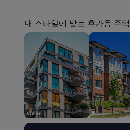
으
어
금
니
나
요
은
다
물
”
지
.
이
난
조
내 스타일에 맞는 휴가용 주택
좋
24
식
았
시
도
습
간
아파트 검색
콘도 검색
과
니
이
하
다
내
지
.
성
않
숙
인
았
소
2
습
는
명
니
오
1
다
래
박
.
되
기
다
었
준
만
으
최
저
나
저
층
청
가
용
소
입
엘
상
아파트
콘도
니
리
태
다.
베
도
요
이
괜
금
터