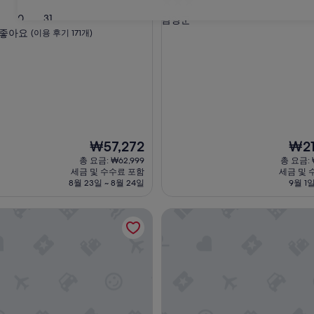
3.0
성
30
31
담양군
급
좋아요
(이용 후기 171개)
숙
박
시
설
현
현
₩57,272
₩21
재
재
총 요금: ₩62,999
총 요금: 
요
요
세금 및 수수료 포함
세금 및 
금
금
8월 23일 ~ 8월 24일
9월 1일
₩57,272
₩218
크 호텔 & 레지던스
광주 투어리스트 호텔