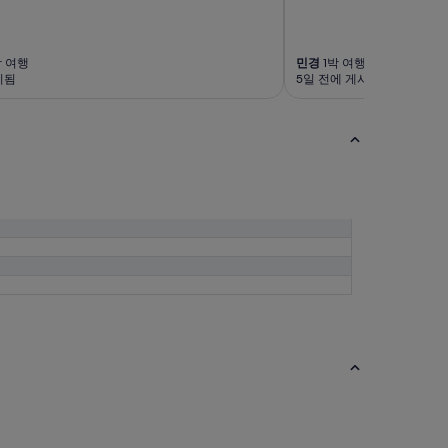
낌
이
지
 여행
민경
1박 여행
만
시됨
5일 전에 게시됨
깨
끗
해
서
모
든
것
이
만
족
스
러
웠
어
요
”