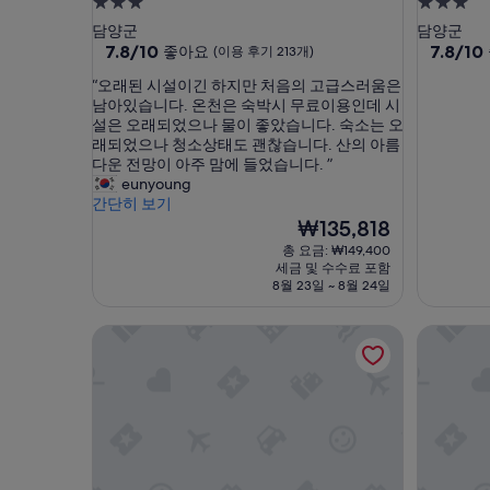
3.0
3.0
성
성
담양군
담양군
급
10
급
10
7.8/10
7.8/10
좋아요
(이용 후기 213개)
점
점
숙
숙
“
“오래된 시설이긴 하지만 처음의 고급스러움은
만
만
박
박
오
남아있습니다. 온천은 숙박시 무료이용인데 시
점
점
시
시
래
설은 오래되었으나 물이 좋았습니다. 숙소는 오
중
중
된
래되었으나 청소상태도 괜찮습니다. 산의 아름
설
설
7.8
7.8
시
다운 전망이 아주 맘에 들었습니다. ”
점,
점,
설
eunyoung
좋
좋
이
간단히 보기
아
아
긴
현
₩135,818
요,
요,
하
재
(이
(이
총 요금: ₩149,400
지
요
용
용
세금 및 수수료 포함
만
금
후
후
8월 23일 ~ 8월 24일
처
₩135,818
기
기
음
213
171
호텔야자 광주 무등산점
유탑 부티
의
개)
개)
고
급
스
러
움
은
남