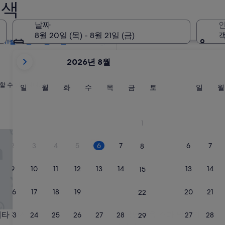
검색
2개월 이내
10월 2일 - 10월 4일
날짜
인
4개월 이내
8월 20일 (목) - 8월 21일 (금)
객
11월 27일 - 11월 29일
현
2026년 8월
재
2026
할 수 있습니다.
August
일
월
화
수
목
금
토
일
일
월
화
수
목
금
토
일
월
요
요
요
요
요
요
요
요
및
일
일
일
일
일
일
일
일
2026
September
1
이
 펜션
담양다움 스파 빌리지
표
2
3
4
5
6
7
6
7
8
시
되
9
10
11
12
13
14
13
14
15
고
있
16
17
18
19
20
21
20
21
22
습
니
 펜션
담양다움 스파 빌리지
메타 펜션
3. 담양다움 스파 빌리지
23
24
25
26
27
28
27
28
29
다.