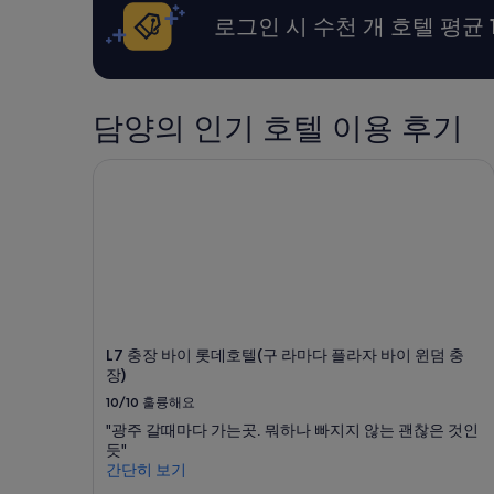
찮
과
가
로그인 시 수천 개 호텔 평균 
습
예
한
니
약
대
다
가
라
.
능
오
산
여
르
담양의 인기 호텔 이용 후기
의
부
고
아
는
내
L7 충장 바이 롯데호텔(구 라마다 플라자 바이 윈덤 
름
변
리
다
경
는
운
될
데
전
수
시
망
있
간
이
으
이
아
며,
많
주
추
이
맘
가
걸
에
약
렸
L7 충장 바이 롯데호텔(구 라마다 플라자 바이 윈덤 충
들
관
습
장)
었
이
니
10/10
훌륭해요
습
적
다
니
"광주 갈때마다 가는곳. 뭐하나 빠지지 않는 괜찮은 것인
용
”
다
듯"
될
.
간단히 보기
수
”
있