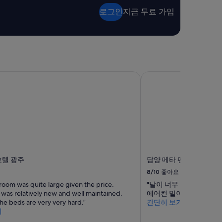
끗
로그인
지금 무료 가입
하
고
주
변
에
밥
도
텔 광주
담양 메타 펜션
맛
있
고
너
무
좋
았
습
니
다
호텔 광주
담양 메타 펜션
방
8/10
좋아요
이
room was quite large given the price.
"날이 너무 더워서 팬션 
조
 was relatively new and well maintained.
에어컨 밑이 가장 좋은 
금
he beds are very very hard."
간단히 보기
작
기
은
느