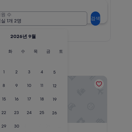
원 수
검색
실 1개 2명
지도로 보기
2026년 9월
월
화
수
목
금
토
화
수
목
금
토
요
요
요
요
요
요
일
일
일
일
일
일
1
2
3
4
5
時營在 OK 호텔
8
9
10
11
12
15
16
17
18
19
22
23
24
25
26
時營在 OK 호텔
4. 時營在 OK 호텔
29
30