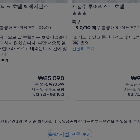
크 호텔 & 레지던스
광주 투어리스트 호텔
 부티크 호텔 & 레지던스
7. 광주 투어리스트 호텔
3.0
성
북구
급
10
9.0/10
훌륭해요
매우 훌륭해요
(이용 후기 1,006개)
(이용 후기 1
점
숙
“
 목적으로 잘 부합하는 호텔이었습니
“조식도 맛있고 룸컨디션도 좋아요”
만
박
조
 과하지 않았습니다. 다만 저층용 엘
은영
점
시
식
 한대라 오르고 내리는데 시간이 많
간단히 보기
중
도
니다”
설
9.0
맛
Jung
점,
있
기
매
고
우
룸
현
현
₩85,090
₩9
훌
컨
재
재
륭
총 요금: ₩93,599
총 요금: 
디
요
요
해
세금 및 수수료 포함
세금 및 
션
금
금
요,
8월 9일 ~ 8월 10일
8월 7일
도
₩85,090
₩96
(이
좋
용
아
후
요
기
”
이내 성인 2명 1박 기준 최저가입니다. 요금과 예약 가능 여부는 변경될 수 있으며, 추
103
개)
숙박 시설 모두 보기