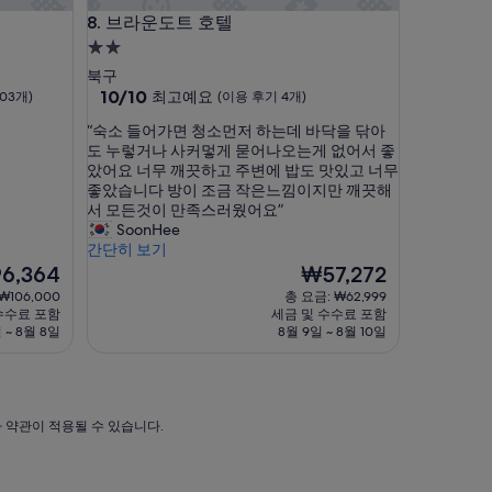
브라운도트 호텔
8. 브라운도트 호텔
2.0
성
북구
급
10
10/10
최고예요
03개)
(이용 후기 4개)
점
숙
“
“숙소 들어가면 청소먼저 하는데 바닥을 닦아
만
박
숙
도 누렇거나 사커멓게 묻어나오는게 없어서 좋
점
시
소
았어요 너무 깨끗하고 주변에 밥도 맛있고 너무
중
들
좋았습니다 방이 조금 작은느낌이지만 깨끗해
설
10.0
어
서 모든것이 만족스러웠어요”
점,
가
SoonHee
최
면
간단히 보기
고
청
현
6,364
₩57,272
예
소
재
요,
₩106,000
총 요금: ₩62,999
먼
요
(이
수수료 포함
세금 및 수수료 포함
저
금
용
 ~ 8월 8일
8월 9일 ~ 8월 10일
하
,364
₩57,272
후
는
기
데
4
바
개)
닥
가 약관이 적용될 수 있습니다.
을
닦
아