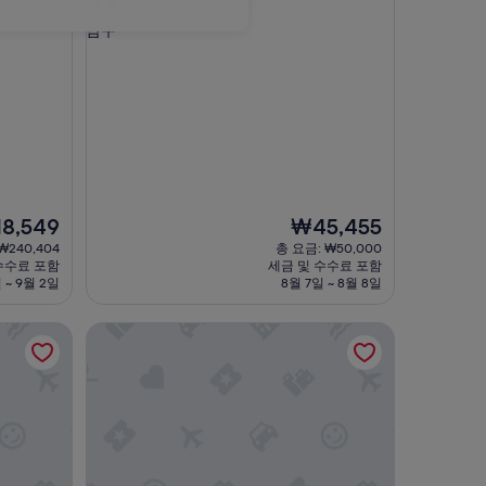
2.0
성
남구
급
숙
박
시
설
현
8,549
₩45,455
재
₩240,404
총 요금: ₩50,000
요
수수료 포함
세금 및 수수료 포함
금
 ~ 9월 2일
8월 7일 ~ 8월 8일
,549
₩45,455
브라운도트 호텔