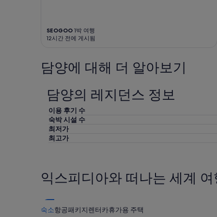
습
니
다.
SEOGOO
1박 여행
12시간 전에 게시됨
담양에 대해 더 알아보기
담양의 레지던스 정보
이용 후기 수
숙박 시설 수
최저가
최고가
익스피디아와 떠나는 세계 여
숙소
항공
패키지
렌터카
휴가용 주택