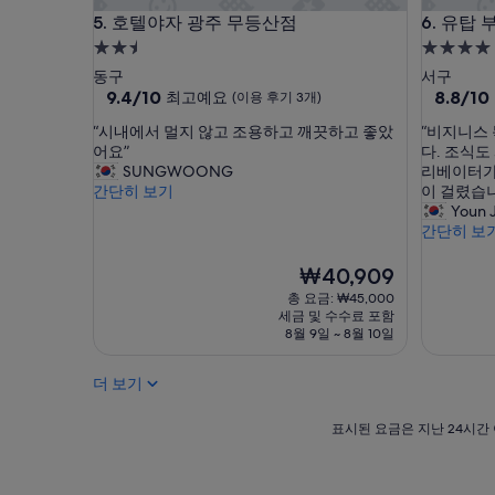
아
호텔야자 광주 무등산점
유탑 부티
5. 호텔야자 광주 무등산점
6. 유탑
있
2.5
4.0
습
니
성
성
동구
서구
다
급
10
급
10
9.4/10
8.8/10
최고예요
(이용 후기 3개)
.
점
점
숙
숙
온
“
“
“시내에서 멀지 않고 조용하고 깨끗하고 좋았
“비지니스
만
만
박
박
천
시
비
어요”
다. 조식도
점
점
은
시
시
내
지
SUNGWOONG
리베이터가
중
중
숙
에
니
간단히 보기
이 걸렸습
설
설
9.4
8.8
박
서
스
Youn 
점,
점,
시
멀
목
간단히 보
최
훌
무
지
적
고
륭
료
않
으
현
₩40,909
예
해
이
고
로
재
요,
요,
총 요금: ₩45,000
용
조
잘
요
(이
(이
세금 및 수수료 포함
인
용
부
금
용
용
8월 9일 ~ 8월 10일
데
하
합
₩40,909
후
후
시
고
하
기
기
더 보기
설
깨
는
3
1,006
은
끗
호
개)
개)
오
하
표
텔
표시된 요금은 지난 24시간 
래
고
시
이
되
좋
된
었
었
았
요
습