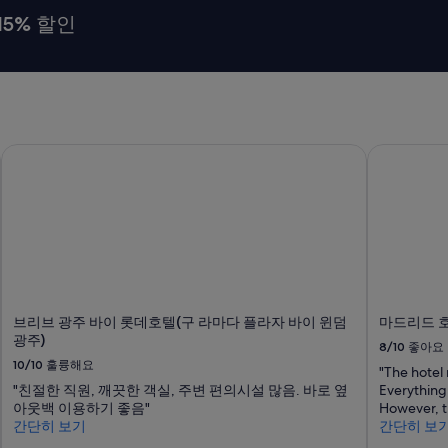
15% 할인
충장)
브리브 광주 바이 롯데호텔(구 라마다 플라자 바이 윈덤 광주)
마드리드 호
브리브 광주 바이 롯데호텔(구 라마다 플라자 바이 윈덤
마드리드 
광주)
8/10
좋아요
10/10
훌륭해요
"The hotel 
"친절한 직원, 깨끗한 객실, 주변 편의시설 많음. 바로 옆
Everything
아웃백 이용하기 좋음"
However, t
간단히 보기
간단히 보