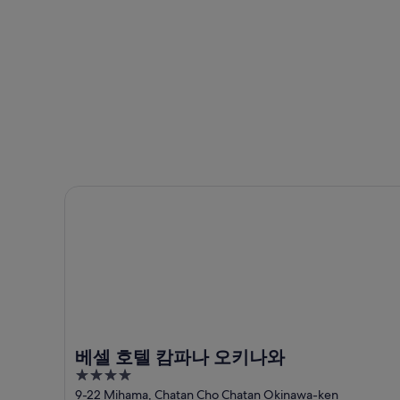
-
8
말
8
일
8
월
-
월
8
8
7
일
월
일
에
9
-
일
대
8
에
월
해
대
9
데
일
해
포
베셀 호텔 캄파나 오키나와
에
데
아
대
포
일
해
아
랜
데
일
드
포
랜
에
아
드
서
일
에
가
랜
서
까
베셀 호텔 캄파나 오키나와
드
가
운
4
에
까
상
out
9-22 Mihama, Chatan Cho Chatan Okinawa-ken
서
운
품