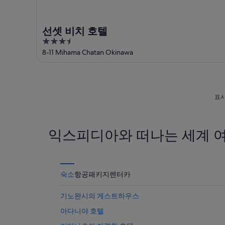
선셋 비치 호텔
3.5
out
8-11 Mihama Chatan Okinawa
of
5
표시
익스피디아와 떠나는 세계 
숙소
항공
패키지
렌터카
기노완시의 게스트하우스
아다니야 호텔