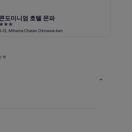
콘도미니엄 호텔 몬파
3
out
8-12, Mihama Chatan Okinawa-ken
of
5
는 변