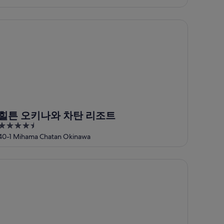
of
5
튼 오키나와 차탄 리조트
힐튼 오키나와 차탄 리조트
4.5
out
40-1 Mihama Chatan Okinawa
of
5
도미니엄 호텔 몬파