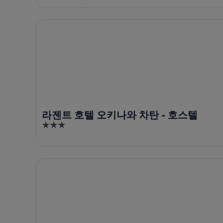
of
가
상
가
5
까
품
격
라젠트 호텔 오키나와 차탄 - 호스텔
운
가
확
상
격
인
품
확
가
인
격
확
인
라젠트 호텔 오키나와 차탄 - 호스텔
3
out
of
5
선셋 비치 호텔