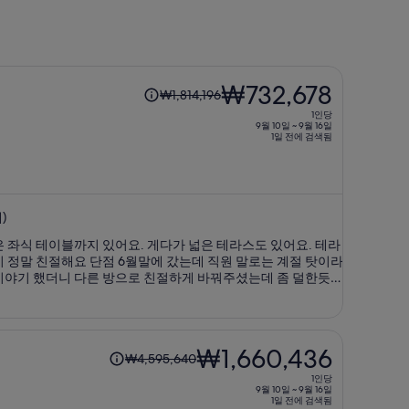
1
₩732,678
₩1,814,196
인
1인당
당
9월 10일 ~ 9월 16일
1일 전에 검색됨
이
전
요
금
)
은
₩1,814,196,
현
재
요
금
은
1
₩1,660,436
₩4,595,640
₩732,678
인
1인당
입
당
9월 10일 ~ 9월 16일
니
1일 전에 검색됨
이