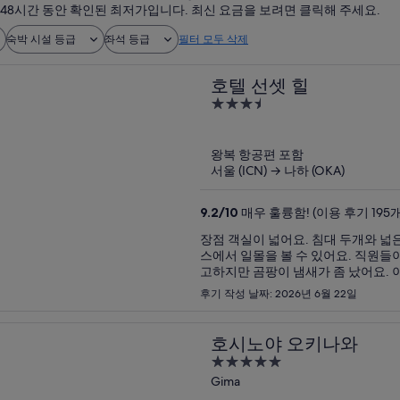
 48시간 동안 확인된 최저가입니다. 최신 요금을 보려면 클릭해 주세요.
숙박 시설 등급
좌석 등급
필터 모두 삭제
호텔 선셋 힐
3.5
out
of
왕복 항공편 포함
5
서울 (ICN) → 나하 (OKA)
9.2
/
10
매우 훌륭함! (이용 후기 195개
장점 객실이 넓어요. 침대 두개와 넓은 좌식 테이블까지 있어요. 게다가 넓은 테라스도 있어요. 테라
스에서 일몰을 볼 수 있어요. 직원들이 정말 친절해요 단점 6월말에 갔는데 직원 말로는 계절 탓이라
고하지만 곰팡이 냄새가 좀 났어요. 이야기 했더니 다른 방으로 친절하게 바꿔주셨는데 좀 덜한듯
했지만 그래도 냄새가 났어요.
후기 작성 날짜: 2026년 6월 22일
호시노야 오키나와
5
out
Gima