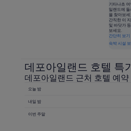
기타나초 여
일랜드에 들
을 찾아보세
간직한 이 
및 바닷가 
보세요.
간단히 보기
숙박 시설 
데포아일랜드 호텔 특
데포아일랜드 근처 호텔 예약 
오
오늘 밤
늘
내
밤
내일 밤
일
8
이
월
밤
이번 주말
번
7
8
일
월
주