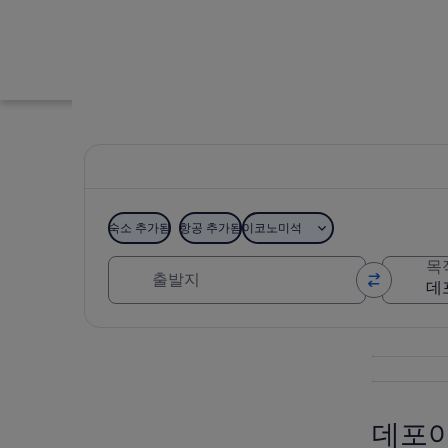
숙소 추가됨
항공 추가됨
이코노미석
출발지
목
데포아일랜드
지도로 보기
데포아