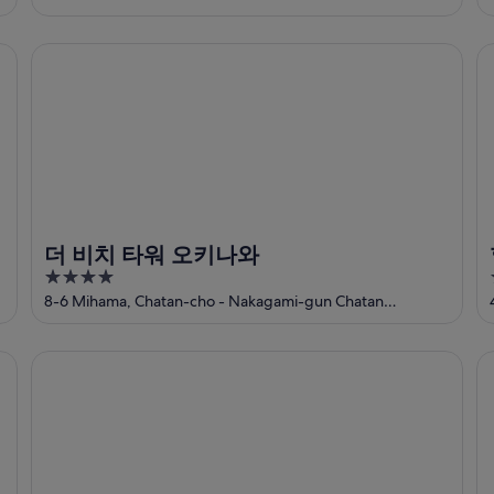
of
5
더 비치 타워 오키나와
힐
더 비치 타워 오키나와
4
out
8-6 Mihama, Chatan-cho - Nakagami-gun Chatan
Okinawa-ken
of
5
더블트리 바이 힐튼 오키나와 자탄 리조트
콘