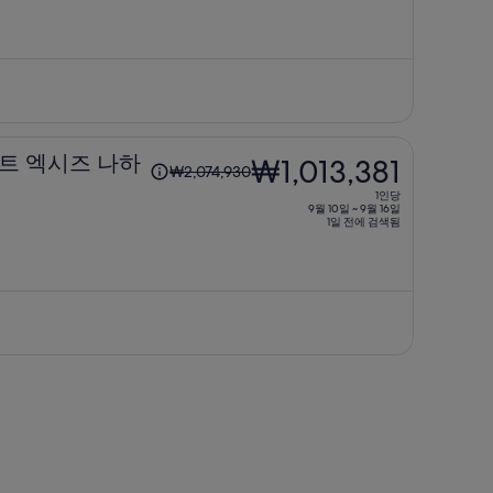
다.
전
요
금
은
₩4,595,640,
현
1
트 엑시즈 나하
₩1,013,381
재
₩2,074,930
인
요
1인당
당
9월 10일 ~ 9월 16일
금
1일 전에 검색됨
이
은
전
₩1,660,436
요
입
금
니
은
다.
₩2,074,930,
현
재
요
금
은