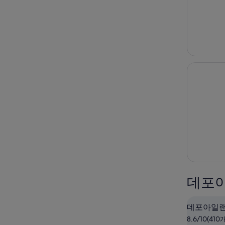
데포아
데포아일
8.6/10(41