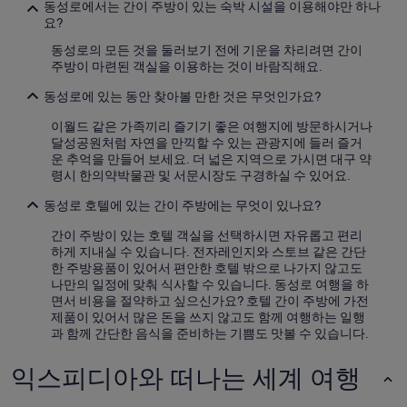
인
동성로에서는 간이 주방이 있는 숙박 시설을 이용해야만 하나
2
요?
명
동성로의 모든 것을 둘러보기 전에 기운을 차리려면 간이
1
주방이 마련된 객실을 이용하는 것이 바람직해요.
박
기
동성로에 있는 동안 찾아볼 만한 것은 무엇인가요?
준
최
이월드 같은 가족끼리 즐기기 좋은 여행지에 방문하시거나
저
달성공원처럼 자연을 만끽할 수 있는 관광지에 들러 즐거
가
운 추억을 만들어 보세요. 더 넓은 지역으로 가시면 대구 약
입
령시 한의약박물관 및 서문시장도 구경하실 수 있어요.
니
다.
동성로 호텔에 있는 간이 주방에는 무엇이 있나요?
요
금
간이 주방이 있는 호텔 객실을 선택하시면 자유롭고 편리
과
하게 지내실 수 있습니다. 전자레인지와 스토브 같은 간단
예
한 주방용품이 있어서 편안한 호텔 밖으로 나가지 않고도
약
나만의 일정에 맞춰 식사할 수 있습니다. 동성로 여행을 하
가
면서 비용을 절약하고 싶으신가요? 호텔 간이 주방에 가전
능
제품이 있어서 많은 돈을 쓰지 않고도 함께 여행하는 일행
여
과 함께 간단한 음식을 준비하는 기쁨도 맛볼 수 있습니다.
부
는
익스피디아와 떠나는 세계 여행
변
경