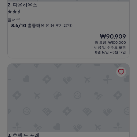
다온하우스
2. 다온하우스
2.5
성
달서구
급
10
8.6/10
훌륭해요
(이용 후기 27개)
점
숙
현
₩90,909
만
박
재
점
총 요금: ₩100,000
시
요
중
세금 및 수수료 포함
설
금
8.6
8월 16일 ~ 8월 17일
₩90,909
점,
훌
호텔 드 포레
륭
해
요,
(이
용
후
기
27
개)
호텔 드 포레
3. 호텔 드 포레