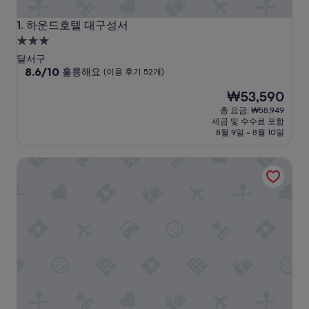
하운드호텔 대구성서
1. 하운드호텔 대구성서
3.0
성
달서구
급
10
8.6/10
훌륭해요
(이용 후기 52개)
점
숙
현
₩53,590
만
박
재
점
총 요금: ₩58,949
시
요
중
세금 및 수수료 포함
설
금
8.6
8월 9일 ~ 8월 10일
₩53,590
점,
훌
다온하우스
륭
해
요,
(이
용
후
기
52
개)