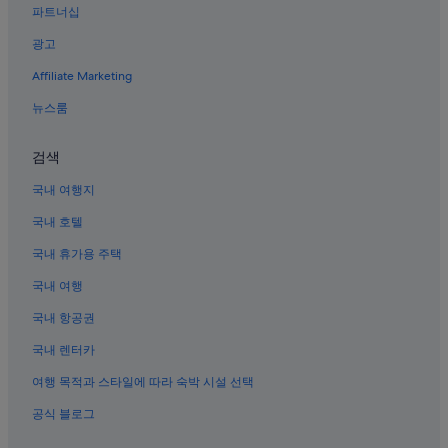
파트너십
동성로의 4성급 호텔
광고
대구역의 펜션
Affiliate Marketing
대구의 저렴한 호텔
대구의 샬레
뉴스룸
동성로의 수영장이 있는 호텔
검색
국채보상운동기념공원 근처 호텔
국내 여행지
중앙로역 근처 호텔
국내 호텔
대구의 트리하우스
국내 휴가용 주택
대구의 하우스보트
국내 여행
대구의 금연 호텔
대구의 콘도 리조트
국내 항공권
중구의 5성급 호텔
국내 렌터카
동성로의 온수 욕조가 있는 호텔
여행 목적과 스타일에 따라 숙박 시설 선택
성내동 호텔
공식 블로그
대구의 펜션