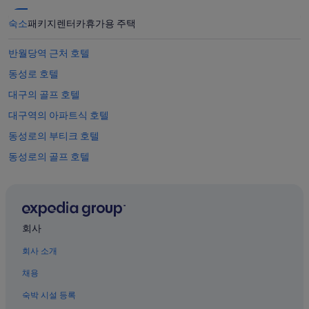
될
수
숙소
패키지
렌터카
휴가용 주택
있
으
반월당역 근처 호텔
며,
추
동성로 호텔
가
약
대구의 골프 호텔
관
대구역의 아파트식 호텔
이
적
동성로의 부티크 호텔
용
될
동성로의 골프 호텔
수
대구의 아파트식 호텔
있
습
반월당역의 아파트식 호텔
니
다.
대구 호텔
회사
대구역의 모텔
회사 소개
대구의 모텔
채용
중앙로역의 모텔
숙박 시설 등록
대구의 4성급 호텔