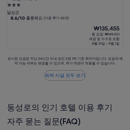
3.0
성
달성군
급
10
8.6/10
훌륭해요
(이용 후기 42개)
점
숙
현
₩135,455
만
박
재
점
총 요금: ₩149,001
시
요
중
세금 및 수수료 포함
설
금
8.6
8월 31일 ~ 9월 1일
₩135,455
점,
훌
표
표시된 요금은 지난 24시간 이내 성인 2명 1박 기준 최저가입니다. 요금과 예
륭
약 가능 여부는 변경될 수 있으며, 추가 약관이 적용될 수 있습니다.
시
해
된
요,
요
(이
숙박 시설 모두 보기
금
용
은
후
지
기
난
42
24
개)
동성로의 인기 호텔 이용 후기
시
간
이
자주 묻는 질문(FAQ)
내
성