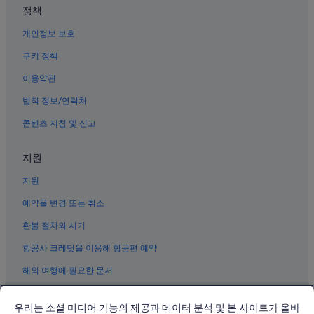
정책
경상감영 공원 근처 호텔
개인정보 보호
대구의 아침 식사 제공 호텔
중앙로역의 캡슐 호텔
쿠키 정책
동성로의 2성급 호텔
이용약관
칠성시장역의 모텔
법적 정보/연락처
중앙로역의 게스트하우스
콘텐츠 지침 및 신고
대구의 코티지
지원
대구의 리조트
지원
대구의 레지던스
동성로의 3성급 호텔
예약을 변경 또는 취소
반월당역의 모텔
환불 절차와 시기
대구의 료칸
항공사 크레딧을 이용해 항공편 예약
대구의 로지
해외 여행에 필요한 문서
대구의 3성급 호텔
우리는 소셜 미디어 기능의 제공과 데이터 분석 및 본 사이트가 올바
대구의 전자레인지 구비 호텔