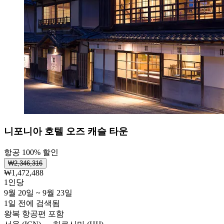
니포니아 호텔 오즈 캐슬 타운
항공 100% 할인
₩2,346,316
₩1,472,488
1인당
9월 20일 ~ 9월 23일
1일 전에 검색됨
왕복 항공편 포함