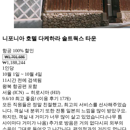
니포니아 호텔 다케하라 솔트웍스 타운
항공 100% 할인
₩1,701,686
₩1,188,244
1인당
10월 1일 ~ 10월 4일
11시간 전에 검색됨
왕복 항공편 포함
서울 (ICN) → 히로시마 (HIJ)
9.6
/
10
최고 좋음! (이용 후기 17개)
모든 직원들은 정말 친절했고, 최고의 서비스를 선사해주었습
니다. 객실 내 분위기 또한 전통 일본의 느낌을 많이 받았구요.
하지만, 객실 내 거미가 너무 많이 살고 있었습니다.(나무 틈
사이마다 거미가 나옴) 추가로 방음은 거의 없다시피 외부의
소음이 그대로 들어오고 나갑니다. 편의점과의 거리도 멉니다.