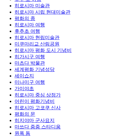
히로시마 미술관
히로시마 시립 현대미술관
평화의 종
히로시마 여행
후추초 여행
히로시마 현립미술관
미쿠마리교 산림공원
히로시마 평화 도시 기념비
히가시구 여행
마츠다 박물관
세계평화 기념성당
세이쇼지
미나미구 여행
가미야초
히로시마 중심 상점가
어린이 평화기념비
히로시마 고코쿠 신사
평화의 문
히지야마 군사묘지
마쓰다 줌줌 스타디움
원폭 돔