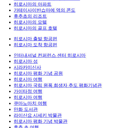
히로시마의 아파트
가테이사이반쇼마에 역의 콘도
후추초의 리조트
히로시마의 모텔
히로시마의 골프 호텔
히로시마 출발 항공편
히로시마 도착 항공편
인터내셔널 컨퍼런스 센터 히로시마
히로시마 성
시라카미신사
히로시마 평화 기념 공원
히로시마 여행
히로시마 국립 원폭 희생자 추도 평화기념관
가이타정 여행
히로시마 여행
쿠마노마치 여행
만화 도서관
라이산요 시세키 박물관
히로시마 평화 기념 박물관
후추 초 여행