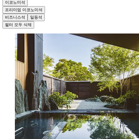
이코노미석
프리미엄 이코노미석
비즈니스석
일등석
필터 모두 삭제