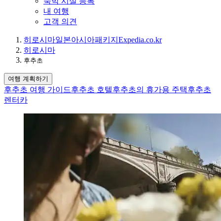
숙박 시설 등록
내 여행
고객 의견
히로시마
일본
아시아
패키지
Expedia.co.kr
히로시마
후추초
여행 계획하기
후추초 여행 가이드
후추초 호텔
후추초의 휴가용 주택
후추초
렌터카