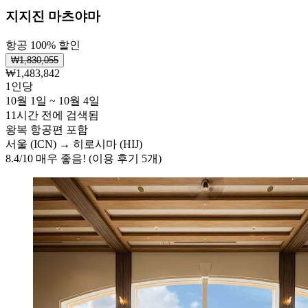
지지진 마츠야마
항공 100% 할인
₩1,830,055
₩1,483,842
1인당
10월 1일 ~ 10월 4일
11시간 전에 검색됨
왕복 항공편 포함
서울 (ICN) → 히로시마 (HIJ)
8.4
/
10
매우 좋음! (이용 후기 5개)