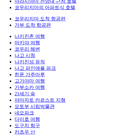
아라시야마 전망대 근처 호텔
코우리지마의 아파트식 호텔
코우리지마 도착 항공편
가부 도착 항공편
나키진촌 여행
마키야 여행
코우리 해변
나고 시청
나키진성 유적
나고 파인애플 파크
힌푼 가주마루
고가야마 여행
가부소카 여행
21세기 숲
야마자토 카르스트 지형
모토부 시립박물관
네오파크
다이호 여행
도구치 항구
카츠우 산