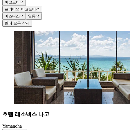
이코노미석
프리미엄 이코노미석
비즈니스석
일등석
필터 모두 삭제
호텔 레소넥스 나고
Yamanoha