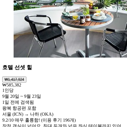
호텔 선셋 힐
₩1,417,924
₩585,382
1인당
9월 20일 ~ 9월 23일
1일 전에 검색됨
왕복 항공편 포함
서울 (ICN) → 나하 (OKA)
9.2
/
10
매우 훌륭함! (이용 후기 196개)
장점 객실이 넓어요. 침대 두개와 넓은 좌식 테이블까지 있어