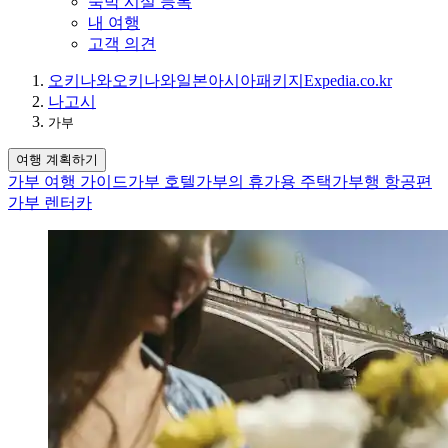
숙박 시설 등록
내 여행
고객 의견
오키나와
오키나와
일본
아시아
패키지
Expedia.co.kr
나고시
가부
여행 계획하기
가부 여행 가이드
가부 호텔
가부의 휴가용 주택
가부행 항공편
가부 렌터카