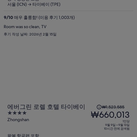
요
서울 (ICN) → 타이베이 (TPE)
금
은
9
/
10
매우 훌륭함! (이용 후기 1,003개)
₩1,048,070,
Room was so clean, TV
현
후기 작성 날짜: 2026년 2월 15일
재
요
금
은
₩451,439
입
니
다.
1
에버그린 로렐 호텔 타이베이
₩1,523,585
인
₩660,013
4
당
out
Zhongshan
1인당
이
of
9월 9일 ~ 9월 13일
10시간 전에 검색됨
5
전
왕복 항공편 포함