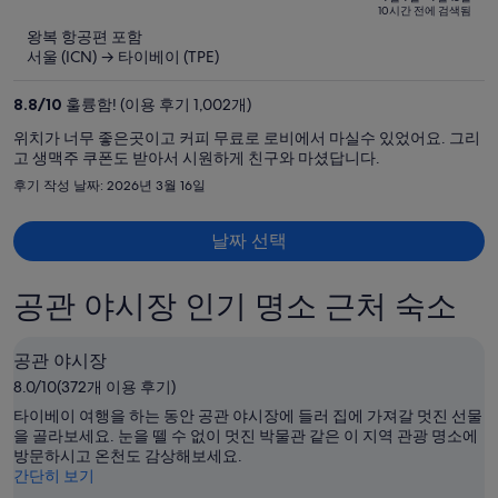
이
of
10시간 전에 검색됨
5
전
왕복 항공편 포함
요
서울 (ICN) → 타이베이 (TPE)
금
은
8.8
/
10
훌륭함! (이용 후기 1,002개)
₩1,218,280,
위치가 너무 좋은곳이고 커피 무료로 로비에서 마실수 있었어요. 그리
현
고 생맥주 쿠폰도 받아서 시원하게 친구와 마셨답니다.
재
후기 작성 날짜: 2026년 3월 16일
요
금
날짜 선택
은
₩530,190
입
공관 야시장 인기 명소 근처 숙소
니
다.
공관 야시장
8.0/10(372개 이용 후기)
타이베이 여행을 하는 동안 공관 야시장에 들러 집에 가져갈 멋진 선물
을 골라보세요. 눈을 뗄 수 없이 멋진 박물관 같은 이 지역 관광 명소에
방문하시고 온천도 감상해보세요.
간단히 보기