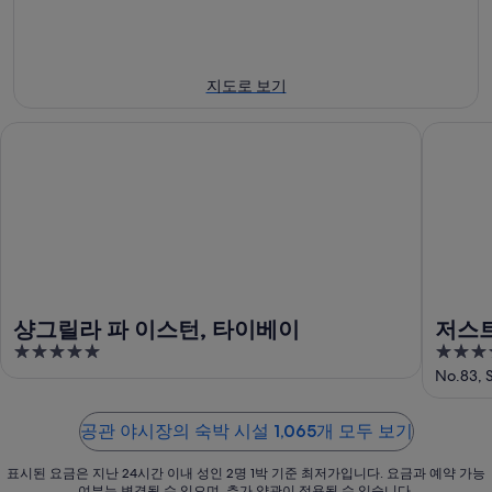
일
대
8
에
월
해
대
9
공
지도로 보기
일
해
관
에
공
야
샹그릴라 파 이스턴, 타이베이
저스트 슬
대
관
시
해
야
장
공
시
에
관
장
서
야
에
가
시
서
까
장
가
운
에
까
상
샹그릴라 파 이스턴, 타이베이
저스트
서
운
품
5
4
가
상
가
out
out
No.83, S
까
품
격
of
of
운
가
확
5
5
상
격
공관 야시장의 숙박 시설 1,065개 모두 보기
인
품
확
표시된 요금은 지난 24시간 이내 성인 2명 1박 기준 최저가입니다. 요금과 예약 가능
가
인
여부는 변경될 수 있으며, 추가 약관이 적용될 수 있습니다.