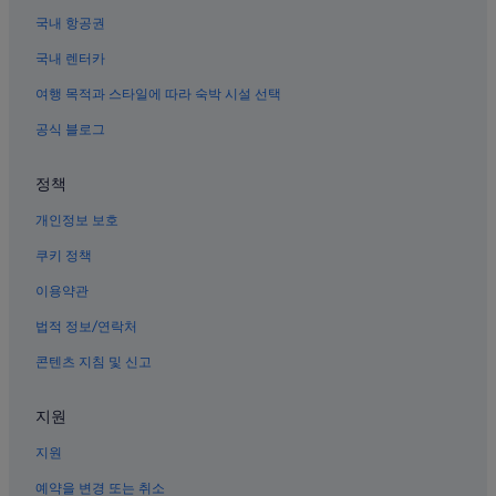
타이베이의 비즈니스 호텔
국내 항공권
타이파워 빌딩 역의 B&B
국내 렌터카
타이베이 국제컨벤션센터 근처 호텔
여행 목적과 스타일에 따라 숙박 시설 선택
숭산 공항 근처 호텔
공식 블로그
타이베이의 4성급 호텔
타이베이의 카지노 호텔
정책
시먼딩 호텔
개인정보 보호
공관 야시장 근처 호텔
쿠키 정책
타이베이의 워터파크 호텔
이용약관
영안시장 역의 캡슐 호텔
법적 정보/연락처
타이베이의 바닷가 호텔
콘텐츠 지침 및 신고
디화제 근처 호텔
타이베이의 빌라
지원
타이베이의 해변 호텔
지원
타이베이의 웨딩 호텔
예약을 변경 또는 취소