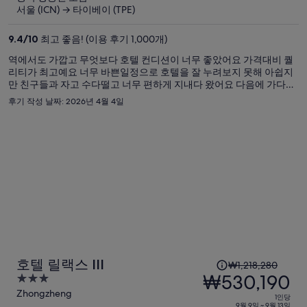
요
서울 (ICN) → 타이베이 (TPE)
금
은
9.4
/
10
최고 좋음! (이용 후기 1,000개)
₩1,523,585,
역에서도 가깝고 무엇보다 호텔 컨디션이 너무 좋았어요 가격대비 퀄
현
리티가 최고예요 너무 바쁜일정으로 호텔을 잘 누려보지 못해 아쉽지
재
만 친구들과 자고 수다떨고 너무 편하게 지내다 왔어요 다음에 가다면
요
다시 방문하고 싶어요
후기 작성 날짜: 2026년 4월 4일
금
은
₩660,013
입
니
다.
1
호텔 릴랙스 III
₩1,218,280
인
₩530,190
3
당
out
Zhongzheng
1인당
9월 9일 ~ 9월 13일