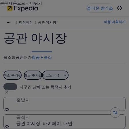
본문 내용으로 건너뛰기
앱 다운 받기
여행 계획하기
타이베이
공관 야시장
공관 야시장
숙소
항공
렌터카
항공 + 숙소
숙소 추가됨
항공 추가됨
이코노미석
다구간 날짜 또는 목적지 추가
출발지
목적지
공관 야시장, 타이베이, 대만