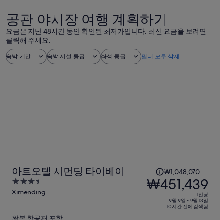
공관 야시장 여행 계획하기
요금은 지난 48시간 동안 확인된 최저가입니다. 최신 요금을 보려면
클릭해 주세요.
숙박 기간
숙박 시설 등급
좌석 등급
필터 모두 삭제
1
아트오텔 시먼딩 타이베이
₩1,048,070
인
₩451,439
3.5
당
out
Ximending
1인당
이
of
9월 9일 ~ 9월 13일
10시간 전에 검색됨
5
전
왕복 항공편 포함