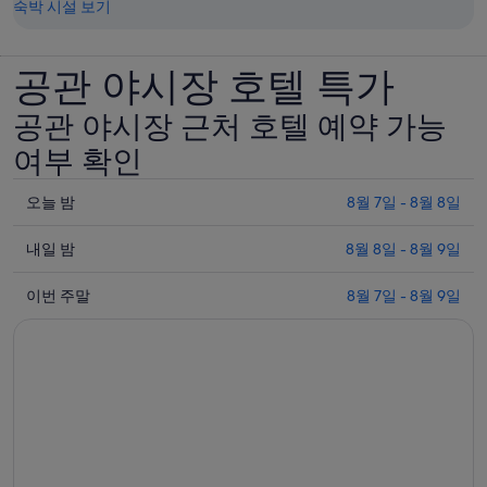
숙박 시설 보기
공관 야시장 호텔 특가
공관 야시장 근처 호텔 예약 가능
여부 확인
오
오늘 밤
8월 7일 - 8월 8일
늘
내
밤
내일 밤
8월 8일 - 8월 9일
일
8
이
월
밤
이번 주말
8월 7일 - 8월 9일
번
7
8
일
월
주
-
8
말
8
일
8
월
-
월
8
8
7
일
월
일
에
9
-