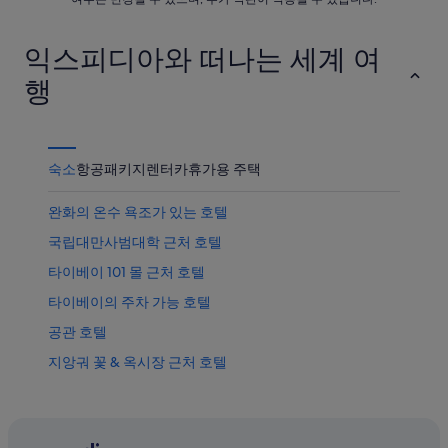
격
확
익스피디아와 떠나는 세계 여
인
행
숙소
항공
패키지
렌터카
휴가용 주택
완화의 온수 욕조가 있는 호텔
국립대만사범대학 근처 호텔
타이베이 101 몰 근처 호텔
타이베이의 주차 가능 호텔
공관 호텔
지앙궈 꽃 & 옥시장 근처 호텔
융허 호텔
타이베이의 저렴한 호텔