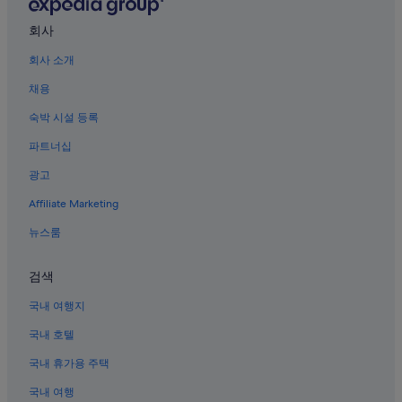
타이베이의 5성급 호텔
타이베이의 허니문 리조트 및 호텔
회사
타이베이의 럭셔리 호텔
회사 소개
다퉁의 5성급 호텔
채용
쑹산의 주차 가능 호텔
숙박 시설 등록
타이베이의 온수 욕조가 있는 호텔
파트너십
타이베이 101 근처 호텔
광고
중산의 허니문 리조트 및 호텔
Affiliate Marketing
대만 경찰 대학 근처 호텔
뉴스룸
타이베이의 간이 주방이 있는 호텔
시먼딩의 가족 여행 호텔
검색
Taitra 근처 호텔
국내 여행지
시다 호텔
국내 호텔
국립대만과학기술대학 근처 호텔
국내 휴가용 주택
타이베이의 게스트하우스
국내 여행