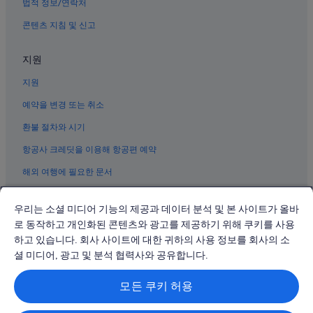
학두의 3성급 호텔
법적 정보/연락처
광주의 아파트식 호텔
콘텐츠 지침 및 신고
광주의 3성급 호텔
지원
광주의 사우나가 있는 호텔
지원
광주의 아침 식사 제공 호텔
운수의 모텔
예약을 변경 또는 취소
서구의 수영장이 있는 호텔
환불 절차와 시기
난산의 펜션
항공사 크레딧을 이용해 항공편 예약
가산의 게스트하우스
해외 여행에 필요한 문서
광주의 모텔
우리는 소셜 미디어 기능의 제공과 데이터 분석 및 본 사이트가 올바
광주의 4성급 호텔
로 동작하고 개인화된 콘텐츠와 광고를 제공하기 위해 쿠키를 사용
가산의 호스텔
하고 있습니다. 회사 사이트에 대한 귀하의 사용 정보를 회사의 소
© 2026 Expedia, Inc., Expedia Group 계열사. All rights reserved.
개산의 펜션
Expedia 및 비행기 로고는 Expedia, Inc.의 상표 또는 등록 상표입니다.
셜 미디어, 광고 및 분석 협력사와 공유합니다.
분쟁 해결: 전화: 02-3480-0118, 이메일: travel@support.expedia.co.kr
광주의 비즈니스 호텔
트래블파트너익스체인지코리아 주식회사. 사업자등록번호: 821-88-01025
모든 쿠키 허용
익스피디아트래블코리아 주식회사, 서울특별시 종로구 종로5길 7(청진동).
518 기념공원 근처 호텔
사업자등록번호: 724-86-00245.
관광사업자등록번호: 제2016-000008호, 통신판매업신고번호: 2015-서울