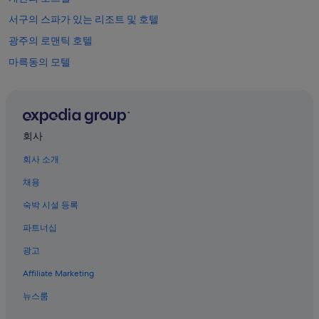
서구의 스파가 있는 리조트 및 호텔
광주의 로맨틱 호텔
마륵동의 모텔
가산의 리조트
난산의 호스텔
학두 호텔
회사
광주의 간이 주방이 있는 호텔
회사 소개
동하의 게스트하우스
채용
서구의 온수 욕조가 있는 호텔
숙박 시설 등록
마륵동의 수영장이 있는 호텔
파트너십
광주의 가족 여행 호텔
광고
새장의 게스트하우스
Affiliate Marketing
마륵동의 펜션
광주의 온수 욕조가 있는 호텔
뉴스룸
광주의 저렴한 호텔