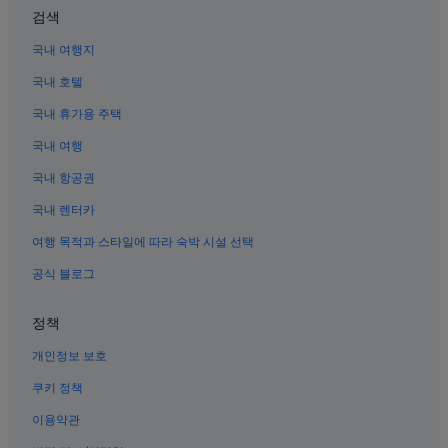
검색
광주 호텔
국내 여행지
광주의 온천 호텔
국내 호텔
광주 송전역의 호스텔
국내 휴가용 주택
광주의 주차 가능 호텔
국내 여행
광주의 발코니가 있는 호텔
마륵동의 사우나가 있는 호텔
국내 항공권
광주의 반려동물 동반 가능 호텔
국내 렌터카
광주의 스파가 있는 리조트 및 호텔
여행 목적과 스타일에 따라 숙박 시설 선택
김대중 컨벤션 센터 근처 호텔
공식 블로그
운천저수지 근처 호텔
정책
광주의 카지노 호텔
개인정보 보호
광주의 콘도
장록의 펜션
쿠키 정책
광주의 Marriott Hotels & Resorts
이용약관