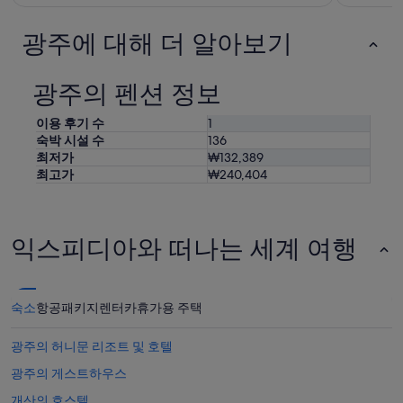
경
오
될
셔
광주에 대해 더 알아보기
수
야
있
해
으
요
광주의 펜션 정보
며,
!
추
”
가
이용 후기 수
1
약
숙박 시설 수
136
관
최저가
₩132,389
이
최고가
₩240,404
적
용
될
수
익스피디아와 떠나는 세계 여행
있
습
니
다.
숙소
항공
패키지
렌터카
휴가용 주택
광주의 허니문 리조트 및 호텔
광주의 게스트하우스
개산의 호스텔