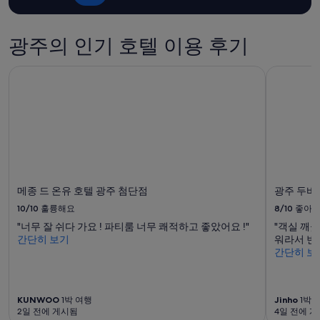
성
너
인
무
2
너
광주의 인기 호텔 이용 후기
명
무
1
좋
박
았
메종 드 온유 호텔 광주 첨단점
광주 두바
기
고
준
,
최
야
저
외
가
자
입
쿠
니
지
다.
도
요
좋
메종 드 온유 호텔 광주 첨단점
광주 두바
금
았
10/10
훌륭해요
8/10
좋아
과
는
예
데
"너무 잘 쉬다 가요 ! 파티룸 너무 쾌적하고 좋았어요 !"
"객실 깨
약
,
간단히 보기
워라서 번
가
수
간단히 보
능
영
여
복
부
꼭
는
KUNWOO
1박 여행
Jinho
1박 
챙
2일 전에 게시됨
4일 전에 
변
겨