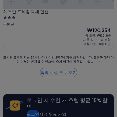
원
한
무안 프레종 독채 펜션
물
2. 무안 프레종 독채 펜션
병
3.0
여
성
무안군
러
급
현
₩120,354
병
재
숙
이
총 요금: ₩132,389
요
기
세금 및 수수료 포함
박
금
8월 17일 ~ 8월 18일
다
시
₩120,354
리
설
고
표
표시된 요금은 지난 24시간 이내 성인 2명 1박 기준 최저가입니다. 요금과 예약 가
있
능 여부는 변경될 수 있으며, 추가 약관이 적용될 수 있습니다.
시
으
된
니
요
숙박 시설 모두 보기
,
금
좋
은
았
지
어
난
요
24
.
로그인 시 수천 개 호텔 평균 15% 할
시
사
간
우
인
이
나
내
로그인
지금 무료 가입
가