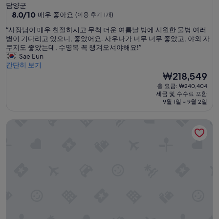
성
담양군
급
10
8.0/10
매우 좋아요
(이용 후기 1개)
점
숙
“
“사장님이 매우 친절하시고 무척 더운 여름날 방에 시원한 물병 여러
만
박
사
병이 기다리고 있으니, 좋았어요. 사우나가 너무 너무 좋았고, 야외 자
점
시
장
쿠지도 좋았는데, 수영복 꼭 챙겨오셔야해요!”
중
님
Sae Eun
설
8.0
이
간단히 보기
점,
매
현
₩218,549
매
우
재
우
총 요금: ₩240,404
친
요
좋
세금 및 수수료 포함
절
금
아
9월 1일 ~ 9월 2일
하
₩218,549
요,
시
(이
무안 프레종 독채 펜션
고
용
무
후
척
기
더
1
운
개)
여
름
날
방
에
시