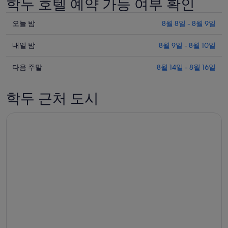
학두 호텔 예약 가능 여부 확인
니
다.
오
오늘 밤
8월 8일 - 8월 9일
늘
내
밤
내일 밤
8월 9일 - 8월 10일
일
학
다
밤
다음 주말
8월 14일 - 8월 16일
두
음
학
의
주
두
요
학두 근처 도시
말
의
금
학
요
확
두
금
인
의
확
(숙
요
인
박
금
(숙
기
확
박
간:
인
기
8
(숙
월
간:
박
8
8
일
월
기
-
9
간: