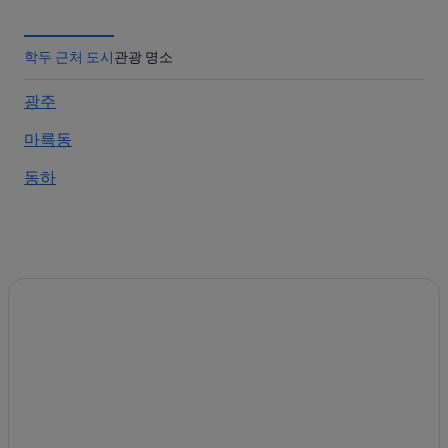
학두 호텔
동하의 호스텔
학두 근처 도시
관광 명소
마륵동의 사우나가 있는 호텔
광주
마륵동의 수영장이 있는 호텔
마륵동
마륵동의 모텔
동하의 게스트하우스
동하
마륵동 호텔
학두의 3성급 호텔
마륵동의 펜션
광주의 5성급 호텔
서구 호텔
서구의 스파가 있는 리조트 및 호텔
개산 호텔
동하의 모텔
학두의 게스트하우스