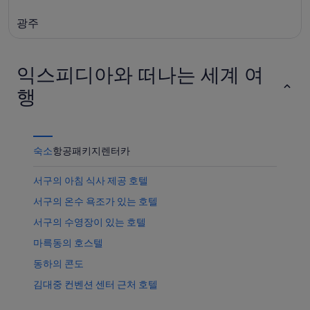
8
일
8
광주
월
-
월
9
8
14
일)
월
일
10
-
익스피디아와 떠나는 세계 여
일)
8
행
월
16
일)
숙소
항공
패키지
렌터카
서구의 아침 식사 제공 호텔
서구의 온수 욕조가 있는 호텔
서구의 수영장이 있는 호텔
마륵동의 호스텔
동하의 콘도
김대중 컨벤션 센터 근처 호텔
광주 호텔