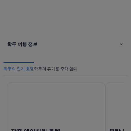
학두 여행 정보
학두의 인기 호텔
학두의 휴가용 주택 임대
광주 에이치원 호텔
유탑 부티크 