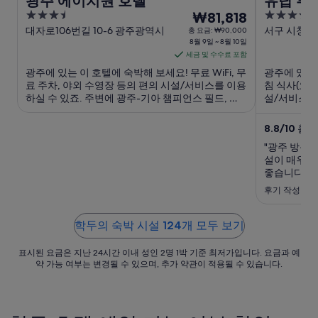
광주 에이치원 호텔
유탑 부
3.5
8
4
₩81,818
out
월
out
대자로106번길 10-6 광주광역시
서구 시청로
총 요금: ₩90,000
8월 9일 ~ 8월 10일
남도
of
of
9
세금 및 수수료 포함
5
5
일
광주에 있는 이 호텔에 숙박해 보세요! 무료 WiFi, 무
광주에 있는 
부
료 주차, 야외 수영장 등의 편의 시설/서비스를 이용
침 식사(요금
터
하실 수 있죠. 주변에 광주-기아 챔피언스 필드, 광
설/서비스를
8
주문화예술회관 같은 인기 명소가 있어 관광을 즐기
챔피언스 필드
월
기에도 좋아요.
관광을 즐기
8.8
/
10
훌륭함
10
"광주 방문
일
설이 매우 
까
좋습니다"
지
후기 작성 날짜:
요
금
학두의 숙박 시설 124개 모두 보기
은
1
표시된 요금은 지난 24시간 이내 성인 2명 1박 기준 최저가입니다. 요금과 예
박
약 가능 여부는 변경될 수 있으며, 추가 약관이 적용될 수 있습니다.
당
₩81,818
입