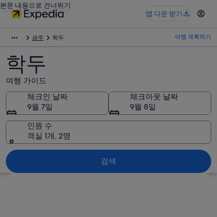
본문 내용으로 건너뛰기
앱 다운 받기
여행 계획하기
광주
학두
학두
여행 가이드
체크인 날짜
체크아웃 날짜
9월 7일
9월 8일
인원 수
객실 1개, 2명
검색
지도로 보기