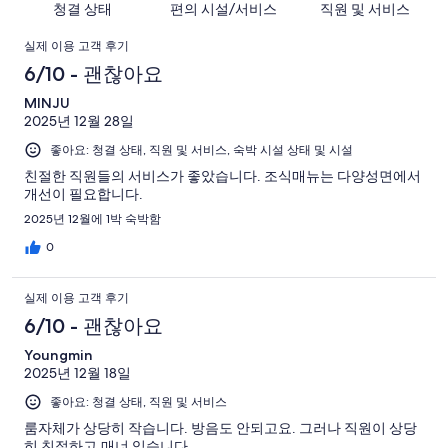
요.
이
청결 상태
편의 시설/서비스
직원 및 서비스
예
이
무
322
용
요.
용
이
별
개
후
실제 이용 고객 후기
322
후
로
이
기
용
6/10 - 괜찮아요
개
기
예
용
중
이
중
후
MINJU
요.
후
263
용
43
2025년 12월 28일
322
기
기
개
후
개
개
좋아요: 청결 상태, 직원 및 서비스, 숙박 시설 상태 및 시설
중
기
이
13
친절한 직원들의 서비스가 좋았습니다. 조식매뉴는 다양성면에서
중
개선이 필요합니다.
용
개
2
후
2025년 12월에 1박 숙박함
개
기
0
중
1
실제 이용 고객 후기
개
6/10 - 괜찮아요
Youngmin
2025년 12월 18일
좋아요: 청결 상태, 직원 및 서비스
룸자체가 상당히 작습니다. 방음도 안되고요. 그러나 직원이 상당
히 친절하고,매너 있습니다.