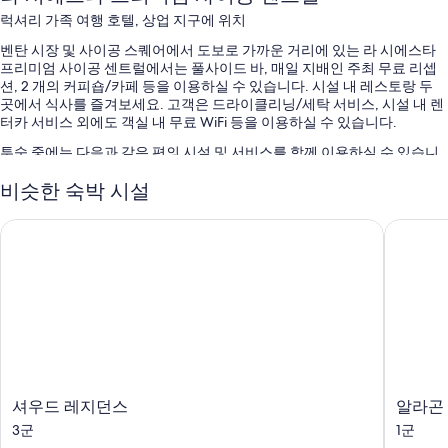
럭셔리 가족 여행 호텔, 상업 지구에 위치
벤탄 시장 및 사이공 스퀘어에서 도보로 가까운 거리에 있는 라 시에스타
프리미엄 사이공 센트럴에서는 풀사이드 바, 매일 지배인 주최 무료 리셉
션, 2 개의 커피숍/카페 등을 이용하실 수 있습니다. 시설 내 레스토랑 두
곳에서 식사를 즐겨보세요. 고객은 드라이클리닝/세탁 서비스, 시설 내 렌
터카 서비스 외에도 객실 내 무료 WiFi 등을 이용하실 수 있습니다.
투숙 중에는 다음과 같은 편의 시설 및 서비스를 함께 이용하실 수 있습니
다.
비슷한 숙박 시설
일광욕 의자 등을 갖춘 야외 수영장
셔우드 레지던스
알라곤 단
리무진/타운카 서비스, 뷔페 아침 식사(요금 별도) 및 간편 체크아웃
탁아 서비스(요금 별도), 커피/차(로비) 및 투어/티켓 안내
정수기, 회의실 및 짐 보관
객실 특징
모든 100개 객실에는 편안하고 여유로운 숙박을 위해 고급 침구, 베개 종
류 선택 옵션 외에도 노트북 작업 공간, 에어컨 등의 특전이 세심하게 준비
되어 있습니다.
셔
알
셔우드 레지던스
알라곤 
이 밖에 다음과 같은 편의 시설 및 서비스를 모든 객실에서 이용하실 수 있
우
라
3군
1군
습니다.
드
곤