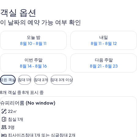
리
객실 옵션
이 날짜의 예약 가능 여부 확인
오늘 밤 예약 가능 여부 확인, 8월 10 - 8월 11
내일 예약 가능 여부 확인, 8월 11 
오늘 밤
내일
8월 10 - 8월 11
8월 11 - 8월 12
이번 주말 예약 가능 여부 확인, 8월 14 - 8월 16
다음 주말 예약 가능 여부 확인, 8월
이번 주말
다음 주말
8월 14 - 8월 16
8월 21 - 8월 23
객
모든 객실
침대 1개
침대 2개
침대 3개 이상
실
에
8개 객실 중 8개 표시 중
사
고급 침구, 오리/거위털 이불, 미니바, 
슈
9
슈피리어룸 (No window)
용
피
가
22㎡
리
능
침실 1개
어
한
3명
룸
필
킹사이즈침대 1개 또는 싱글침대 2개