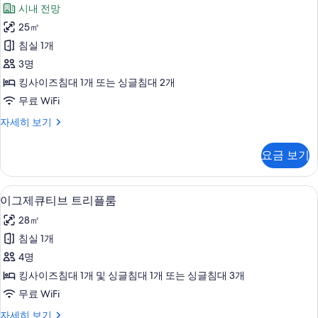
니
시내 전망
기
어
25㎡
스
침실 1개
튜
3명
디
킹사이즈침대 1개 또는 싱글침대 2개
오
무료 WiFi
스
주
자세히 보기
위
니
트,
어
요금 보기
스
발
튜
코
디
객실에서 보이는 전망
이
4
오
이그제큐티브 트리플룸
니
그
스
(French)
28㎡
위
제
사
트,
침실 1개
큐
발
진
4명
코
티
모
니
킹사이즈침대 1개 및 싱글침대 1개 또는 싱글침대 3개
브
(French)
두
무료 WiFi
자
트
보
세
이
자세히 보기