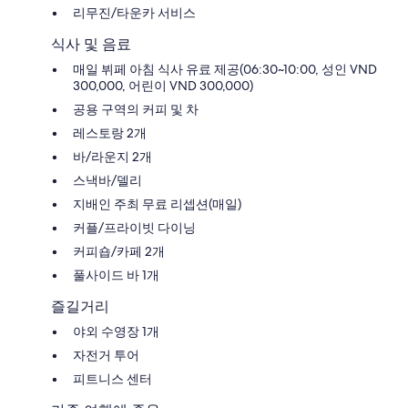
리무진/타운카 서비스
식사 및 음료
매일 뷔페 아침 식사 유료 제공(06:30~10:00, 성인 VND
300,000, 어린이 VND 300,000)
공용 구역의 커피 및 차
레스토랑 2개
바/라운지 2개
스낵바/델리
지배인 주최 무료 리셉션(매일)
커플/프라이빗 다이닝
커피숍/카페 2개
풀사이드 바 1개
즐길거리
야외 수영장 1개
자전거 투어
피트니스 센터