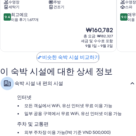
수영장
주방
수영장
레
단
유아용 의자 및 어린이 돌봄 서비스
세탁기
건조기
스파
지
티
저자극성 침구 및 오리털 이불
던
크
10
10
최고예요
매우
9.4
9.0
스
호
점
점
이용 후기 1,677개
이용 
수중안마 샤워기, 별도의 욕조/샤워 시설 및 비데
3
텔
만
만
40인치 LCD TV - 넷플릭스, 스트리밍 서비스 및 디지털 TV 채널 이용
현
₩160,782
군
&
점
점
가능
재
스
중
중
총 요금: ₩182,327
요
세금 및 수수료 포함
파
9.4
9.0
옷장 또는 벽장, 무료 티백/인스턴트 커피 및 전기 주전자
금
9월 1일 ~ 9월 2일
1
점,
점,
₩160,782
군
최
매
비슷한 숙박 시설 비교하기
고
우
예
훌
이 숙박 시설에 대한 상세 정보
요,
륭
이
해
용
요,
숙박 시설 내 편의 시설
후
이
기
용
1,677
후
인터넷
개
기
모든 객실에서 WiFi, 유선 인터넷 무료 이용 가능
1,013
개
일부 공용 구역에서 무료 WiFi, 유선 인터넷 이용 가능
주차 및 교통편
외부 주차장 이용 가능(1박 기준 VND 500,000)