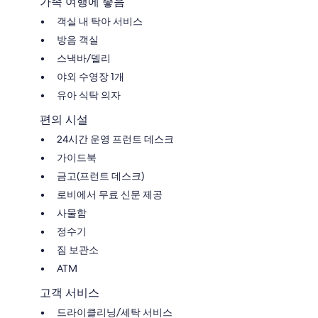
가족 여행에 좋음
객실 내 탁아 서비스
방음 객실
스낵바/델리
야외 수영장 1개
유아 식탁 의자
편의 시설
24시간 운영 프런트 데스크
가이드북
금고(프런트 데스크)
로비에서 무료 신문 제공
사물함
정수기
짐 보관소
ATM
고객 서비스
드라이클리닝/세탁 서비스