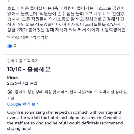
함
호텔에 처음 들어설 때는 1층에 차량이 들어가는 에스코트 공간이
없어서 놀랬는데, 직원들이 손수 짐을 올려주고 너무 너무 친절했
습니다. 모든 직원들이 의사소통도 잘 되고 진심으로 친절해서 단
점이 거의 없을 정도였습니다. 아이가 있어 트리플룸을 잡았는데
싱글 2개가 붙어있는 침대 자체가 워낙 커서 아이가 초등학생이면
세 명이 잘 수 있는 공간입니다. 방은 화려하지는 않지만 에어컨도
2025년 6월에 5박 숙박함
잘 되고 수압도 좋고 침대도 편해서 충분히 만족했습니다. 뷰는 없
지만 주위에 가게들이 많은 위치라서 도보여행도 좋을 듯 합니다.
0
수영장과 gym이 크지는 않지만 충분했으며, 조식도 서비스가 좋
고 맛이 훌륭했습니다. 외부소음은 들어오지 않았으나, 윗방 및 옆
실제 이용 고객 후기
방의 소음은 좋지 않았습니다. 그리고 저녁을 호텔 식당에서 먹었
는데, 사진과는 많이 달라서 아쉬웠습니다. 직원들의 친절함은 호
10/10 - 훌륭해요
치민 출장에 대한 좋은 이미지까지 유지해줘서 다음에도 방문하고
Kiran
싶은 곳입니다.
2026년 7월 19일
좋아요: 청결 상태, 직원 및 서비스, 편의 시설/서비스, 숙박 시설 상태 및
시설
Google 번역 보기
Quynh is so amazing she helped us so much with our stay and
even after we left the hotel she helped us so much. Overall all
the staff are so kind and helpful I would definitely recommend
staying here!