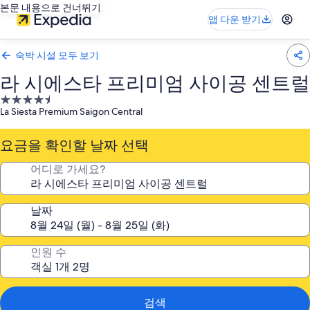
본문 내용으로 건너뛰기
앱 다운 받기
숙박 시설 모두 보기
라 시에스타 프리미엄 사이공 센트럴
4.5
La Siesta Premium Saigon Central
성
급
요금을 확인할 날짜 선택
숙
박
어디로 가세요?
시
설
날짜
인원 수
검색