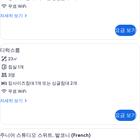
터
(No
무료 WiFi
window)
슈
자세히 보기
사
피
진
리
요금 보기
어
모
룸
두
(No
디럭스룸 | 고급 침구, 오리/거위털 이불,
디
보
5
window)
디럭스룸
럭
자
기
23㎡
세
스
히
침실 1개
룸
보
3명
기
사
킹사이즈침대 1개 또는 싱글침대 2개
진
무료 WiFi
모
디
자세히 보기
두
럭
보
스
요금 보기
룸
기
자
세
주니어 스튜디오 스위트, 발코니 (French
주
10
히
주니어 스튜디오 스위트, 발코니 (French)
보