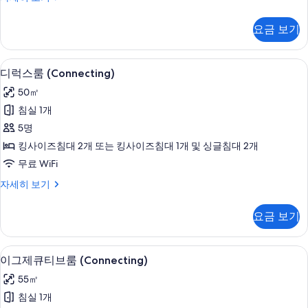
리
히
그
기
보
플
제
요금 보기
기
큐
룸
티
사
브
고급 침구, 오리/거위털 이불, 미니바, 
디
8
트
디럭스룸 (Connecting)
진
럭
리
모
50㎡
플
스
룸
두
침실 1개
룸
자
보
5명
세
(Connecting)
히
기
킹사이즈침대 2개 또는 킹사이즈침대 1개 및 싱글침대 2개
사
보
무료 WiFi
기
진
디
자세히 보기
모
럭
두
스
요금 보기
룸
보
(Connecting)
기
자
고급 침구, 오리/거위털 이불, 미니바, 
이
10
세
이그제큐티브룸 (Connecting)
그
히
55㎡
보
제
기
침실 1개
큐