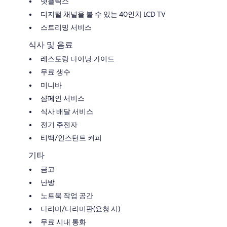
넷플릭스
디지털 채널을 볼 수 있는 40인치 LCD TV
스트리밍 서비스
식사 및 음료
레스토랑 다이닝 가이드
무료 생수
미니바
샴페인 서비스
식사 배달 서비스
전기 주전자
티백/인스턴트 커피
기타
금고
난방
노트북 작업 공간
다리미/다리미판(요청 시)
무료 시내 통화