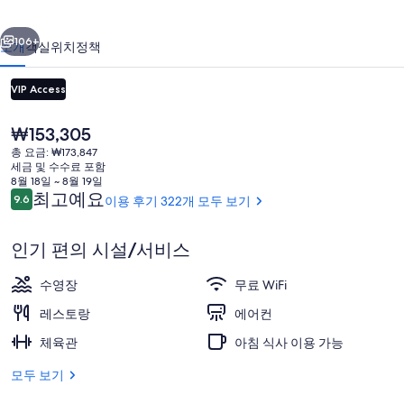
리
이전
다음
미
106+
소개
객실
위치
정책
엄
VIP Access
사
이
현
₩153,305
재
공
총 요금: ₩173,847
가
세금 및 수수료 포함
센
격
8월 18일 ~ 8월 19일
은
이
최고예요
9.6
이용 후기 322개 모두 보기
10점 만점 중 9.6점.
트
₩153,305
용
후
숙박 시설 정면
럴
인기 편의 시설/서비스
기
의
수영장
무료 WiFi
사
레스토랑
에어컨
진
체육관
아침 식사 이용 가능
갤
모두 보기
러