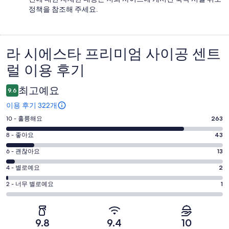
정책을 참조해 주세요.
라 시에스타 프리미엄 사이공 센트
이
럴 이용 후기
용
후
최고예요
9.6
기
이용 후기 322개
평
10 - 훌륭해요
263
점
평
8 - 좋아요
43
10
점
평
-
6 - 괜찮아요
13
8
훌
점
평
-
4 - 별로예요
2
륭
6
좋
점
평
-
2 - 너무 별로예요
1
해
아
4
괜
점
요.
-
요.
찮
2
322
별
322
-
아
개
9.8
9.4
10
로
개
너