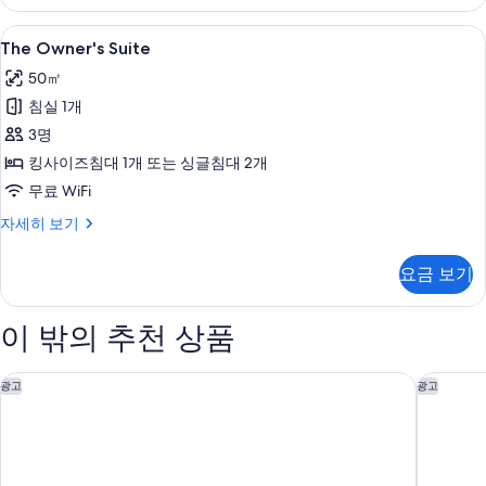
티
두
브
The
The Owner's Suite | 욕실 | 별
7
룸
The Owner's Suite
보
Owner's
자
기
50㎡
세
Suite
히
침실 1개
사
보
3명
진
기
킹사이즈침대 1개 또는 싱글침대 2개
모
무료 WiFi
두
보
The
자세히 보기
Owner's
기
Suite
요금 보기
자
세
히
이 밖의 추천 상품
보
기
호텔 인디고 사이공 더 시티 바이 IHG
힐튼 사
광고
광고