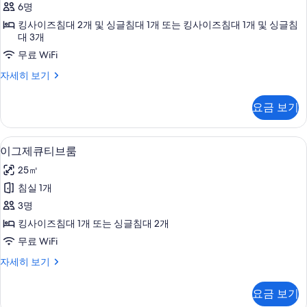
6명
티
킹사이즈침대 2개 및 싱글침대 1개 또는 킹사이즈침대 1개 및 싱글침
브
대 3개
룸
무료 WiFi
(Connecting)
이
자세히 보기
사
그
제
진
요금 보기
큐
모
티
브
두
고급 침구, 오리/거위털 이불, 미니바, 
이
4
룸
이그제큐티브룸
보
그
(Connecting)
25㎡
기
자
제
세
침실 1개
큐
히
3명
보
티
기
킹사이즈침대 1개 또는 싱글침대 2개
브
무료 WiFi
룸
이
자세히 보기
사
그
진
제
요금 보기
큐
모