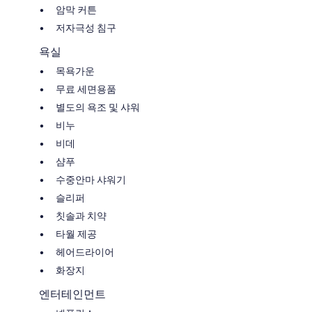
암막 커튼
저자극성 침구
욕실
목욕가운
무료 세면용품
별도의 욕조 및 샤워
비누
비데
샴푸
수중안마 샤워기
슬리퍼
칫솔과 치약
타월 제공
헤어드라이어
화장지
엔터테인먼트