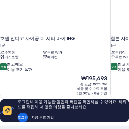
호텔 인디고 사이공 더 시티 바이 IHG
힐튼 사
1군
1군
수영장
무료 WiFi
수영장
레스토랑
에어컨
무료 WiF
10
10
최고예요
최고
9.6
9.6
점
점
이용 후기 67개
이용 
만
만
현
₩195,693
점
점
재
총 요금: ₩221,916
중
중
요
세금 및 수수료 포함
9.6
9.6
금
8월 30일 ~ 8월 31일
점,
점,
₩195,693
최
최
로그인해 이용 가능한 할인과 특전을 확인하실 수 있어요. 리워
고
고
드를 적립해 더 많은 여행을 즐겨보세요!
예
예
요,
요,
로그인
지금 무료 가입
이
이
용
용