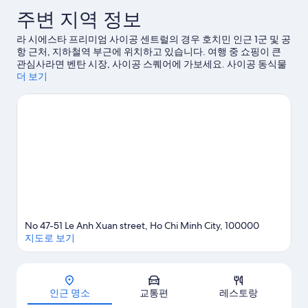
후
후
주변 지역 정보
기
기
67
220
라 시에스타 프리미엄 사이공 센트럴의 경우 호치민 인근 1군 및 공
개
개
항 근처, 지하철역 부근에 위치하고 있습니다. 여행 중 쇼핑이 큰
관심사라면 벤탄 시장, 사이공 스퀘어에 가보세요. 사이공 동식물
원도 인기 명소로 유명하니 방문해 볼 만합니다. 아이와 함께 여행
더 보기
하세요? 그럼 담센 워터파크, 수이띤 놀이공원도 놓칠 수 없죠. 근
처에서 보트 투어 또는 에코투어 같은 야외 활동을 즐기는 시간도
가져보세요.
호치민 여행 가이드 보기
No 47-51 Le Anh Xuan street, Ho Chi Minh City, 100000
지도로 보기
지도
인근 명소
교통편
레스토랑