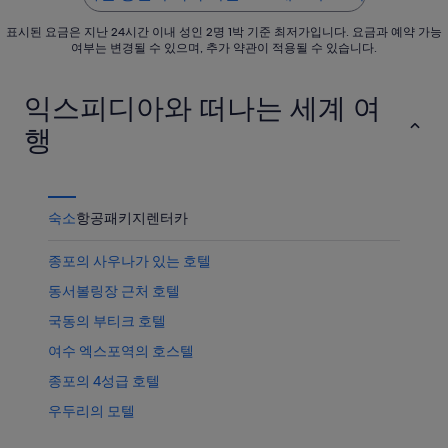
가
확
표시된 요금은 지난 24시간 이내 성인 2명 1박 기준 최저가입니다. 요금과 예약 가능
격
인
여부는 변경될 수 있으며, 추가 약관이 적용될 수 있습니다.
확
인
익스피디아와 떠나는 세계 여
행
숙소
항공
패키지
렌터카
종포의 사우나가 있는 호텔
동서볼링장 근처 호텔
국동의 부티크 호텔
여수 엑스포역의 호스텔
종포의 4성급 호텔
우두리의 모텔
이순신 광장 근처 호텔