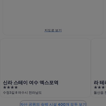
에
12
-
21
일
대
8
일
에
월
해
-
대
16
8
자
일
월
해
산
에
23
자
공
지도로 보기
일
대
산
원
에
해
공
에
신라 스테이 여수 엑스포역
라 테라
대
자
원
서
해
산
에
가
자
공
서
까
산
원
가
운
공
에
까
상
원
서
운
품
에
가
상
가
서
까
품
격
신라 스테이 여수 엑스포역
라 테
가
운
가
확
4
4
까
상
격
인
out
out
수정3길 8 여수시 전라남도
돌산읍 진
운
품
확
of
of
상
가
인
5
5
품
격
자산 공원의 숙박 시설 400개 모두 보기