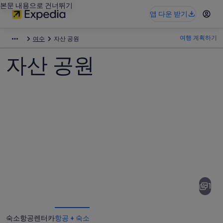
본문 내용으로 건너뛰기
앱 다운 받기
여행 계획하기
여수
자산 공원
자산 공원
자
산
공
1
원
사
숙소
항공
렌터카
항공 + 숙소