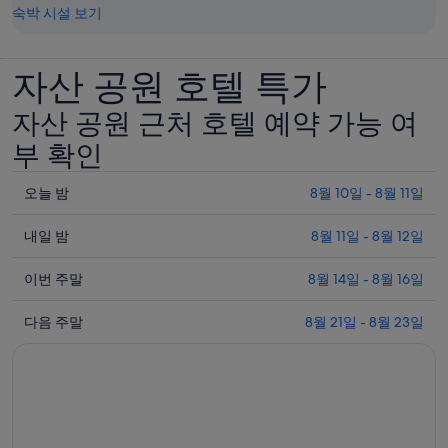
숙박 시설 보기
자산 공원 호텔 특가
자산 공원 근처 호텔 예약 가능 여
부 확인
오
오늘 밤
8월 10일 - 8월 11일
늘
내
밤
내일 밤
8월 11일 - 8월 12일
일
8
이
월
밤
이번 주말
8월 14일 - 8월 16일
번
10
8
다
일
월
주
다음 주말
8월 21일 - 8월 23일
음
-
11
말
8
일
주
8
월
-
월
말
11
8
14
8
일
월
일
월