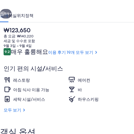
프
이전
다음
의
59+
소개
객실
위치
정책
사
현
₩123,650
진
재
총 요금: ₩140,220
가
갤
세금 및 수수료 포함
격
9월 3일 ~ 9월 4일
러
은
이
매우 훌륭해요
9.2
이용 후기 19개 모두 보기
10점 만점 중 9.2점.
₩123,650
용
리
후
인기 편의 시설/서비스
기
암막 커튼, 간이 침대, 침대 시트
레스토랑
에어컨
아침 식사 이용 가능
바
세탁 시설/서비스
하우스키핑
모두 보기
객실 옵션