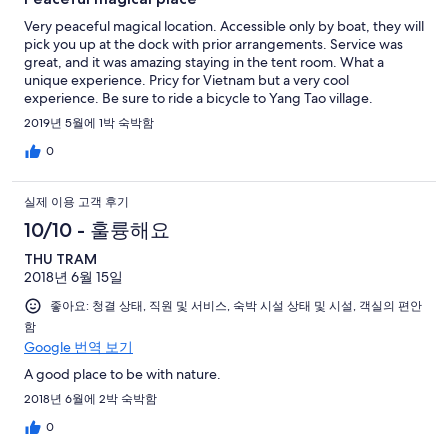
Very peaceful magical location. Accessible only by boat, they will
pick you up at the dock with prior arrangements. Service was
great, and it was amazing staying in the tent room. What a
unique experience. Pricy for Vietnam but a very cool
experience. Be sure to ride a bicycle to Yang Tao village.
2019년 5월에 1박 숙박함
0
실제 이용 고객 후기
10/10 - 훌륭해요
THU TRAM
2018년 6월 15일
좋아요: 청결 상태, 직원 및 서비스, 숙박 시설 상태 및 시설, 객실의 편안
함
Google 번역 보기
A good place to be with nature.
2018년 6월에 2박 숙박함
0