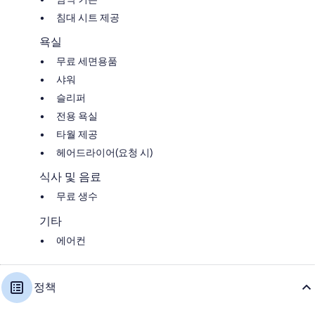
침대 시트 제공
욕실
무료 세면용품
샤워
슬리퍼
전용 욕실
타월 제공
헤어드라이어(요청 시)
식사 및 음료
무료 생수
기타
에어컨
정책