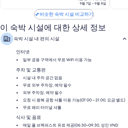
금
9월 7일 ~ 9월 8일
점,
점,
₩40,276
매
최
비슷한 숙박 시설 비교하기
우
고
훌
예
이 숙박 시설에 대한 상세 정보
륭
요,
해
이
요,
용
숙박 시설 내 편의 시설
이
후
용
기
후
115
인터넷
기
개
일부 공용 구역에서 무료 WiFi 이용 가능
54
개
주차 및 교통편
시설 내 주차 공간 없음
무료 외부 주차장, 예약 필수
외부 주차장, 예약 필수
요청 시 왕복 공항 셔틀 이용 가능(07:00 ~ 21:00, 요금 별도)
무료 페리 터미널 셔틀
식사 및 음료
매일 풀 브렉퍼스트 유료 제공(06:30~09:30, 성인 VND