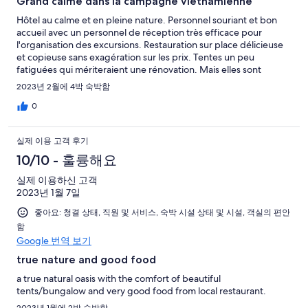
Grand calme dans la campagne vietnamienne
Hôtel au calme et en pleine nature. Personnel souriant et bon
accueil avec un personnel de réception très efficace pour
l'organisation des excursions. Restauration sur place délicieuse
et copieuse sans exagération sur les prix. Tentes un peu
fatiguées qui mériteraient une rénovation. Mais elles sont
propres et bien nettoyées tout au long du séjour. Je
2023년 2월에 4박 숙박함
recommande l'endroit pour un séjour de 3 à 4 nuits.
0
실제 이용 고객 후기
10/10 - 훌륭해요
실제 이용하신 고객
2023년 1월 7일
좋아요: 청결 상태, 직원 및 서비스, 숙박 시설 상태 및 시설, 객실의 편안
함
Google 번역 보기
true nature and good food
a true natural oasis with the comfort of beautiful
tents/bungalow and very good food from local restaurant.