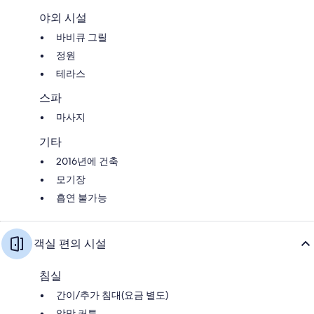
야외 시설
바비큐 그릴
정원
테라스
스파
마사지
기타
2016년에 건축
모기장
흡연 불가능
객실 편의 시설
침실
간이/추가 침대(요금 별도)
암막 커튼