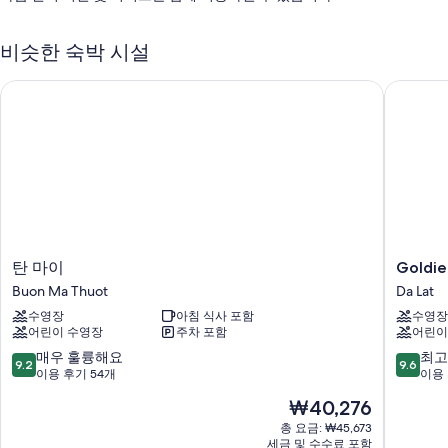
풀 브렉퍼스트(요금 별도), 무료 페리 터미널 셔틀 및 바비큐 그릴
비슷한 숙박 시설
금연 시설, 짐 보관 및 투어/티켓 안내
귀중품 보관함(프런트 데스크)
탄 마이
Goldient
Room features
All guestrooms at Lak Tented Camp offer comforts such as air
conditioning, in addition to amenities like free bottled water.
이 밖에 다음과 같은 편의 시설 및 서비스를 모든 객실에서 이용하실 수 있
습니다.
욕실 - 샤워 시설 및 무료 세면용품 이용 가능
탄
Goldien
탄 마이
Goldie
마
Boutiqu
Buon Ma Thuot
Da Lat
이
Hotel
수영장
아침 식사 포함
수영장
Buon
Da
어린이 수영장
주차 포함
어린이
Ma
Lat
Thuot
10
10
매우 훌륭해요
최고
9.2
9.6
점
점
이용 후기 54개
이용 
만
만
현
₩40,276
점
점
재
중
중
총 요금: ₩45,673
요
세금 및 수수료 포함
9.2
9.6