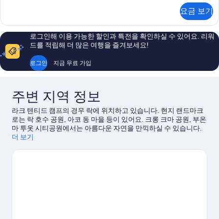
기
자
요금 보기
세
히
보
로그인해 이용 가능한 할인과 특전을 확인하실 수 있어요. 리워
기
드를 적립해 더 많은 여행을 즐겨보세요!
로그인
지금 무료 가입
주변 지역 정보
라크 텐티드 캠프의 경우 락에 위치하고 있습니다. 현지 랜드마크
로는 락 호수 공원, 아코 동 마을 등이 있어요. 크롱 크마 공원, 부온
마 투옷 시티공원에서는 아름다운 자연을 만끽하실 수 있습니다.
근처에서 낚시 또는 하이킹/바이킹 같은 야외 활동도 즐겨보세요.
더 보기
락 여행 가이드 보기