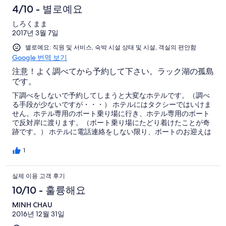
4/10 - 별로예요
しろくまま
2017년 3월 7일
별로예요: 직원 및 서비스, 숙박 시설 상태 및 시설, 객실의 편안함
Google 번역 보기
注意！よく調べてから予約して下さい。ラック湖の孤島
です。
下調べをしないで予約してしまうと大変なホテルです。（調べ
る手段が少ないですが・・・） ホテルにはタクシーではいけま
せん。ホテル専用のボート乗り場に行き、ホテル専用のボート
で反対岸に渡ります。（ボート乗り場にたどり着けたことが奇
跡です。） ホテルに電話連絡をしない限り、ボートのお迎えは
来てくれません。私の携帯は電話は使用しないでインターネッ
トのみ使用可能の携帯だったので、伝わらない英語やベトナム
1
語を並べてタクシーの運転手に電話連絡してもらいました。
（ボートは連絡して30分後に到着） １Fフロント、２Fレストラ
실제 이용 고객 후기
ンの建物以外は全部個室テントです。ここに渡ってしまったら
何もする事がありません。 テントのベランダからラック湖をひ
10/10 - 훌륭해요
たすら眺めるだけです。 チェックインするなら、ブオンジュン
などで遊んできてから夕方～夜にチェックインするのがお勧め
MINH CHAU
です。 とにかく料金は全て高いです。朝食付きではありませ
2016년 12월 31일
ん。エクスペディアの予約は朝食込みになってましたが付いて