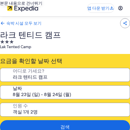
본문 내용으로 건너뛰기
앱 다운 받기
숙박 시설 모두 보기
라크 텐티드 캠프
3.0
Lak Tented Camp
성
급
요금을 확인할 날짜 선택
숙
박
어디로 가세요?
시
설
날짜
인원 수
검색