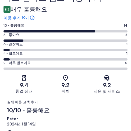
용
매우 훌륭해요
9.2
후
이용 후기 19개
기
평
10 - 훌륭해요
14
점
평
8 - 좋아요
3
10
점
평
-
6 - 괜찮아요
1
8
훌
점
평
-
4 - 별로예요
1
륭
6
좋
점
평
-
2 - 너무 별로예요
0
해
아
4
괜
점
요.
-
요.
찮
2
19
별
19
-
아
개
9.4
9.2
9.2
로
개
너
요.
이
청결 상태
위치
직원 및 서비스
예
이
무
19
용
요.
용
이
별
개
후
실제 이용 고객 후기
19
후
로
이
기
용
10/10 - 훌륭해요
개
기
예
용
중
이
중
후
Peter
요.
후
14
용
3
2024년 1월 14일
19
기
기
개
후
개