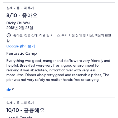
실제 이용 고객 후기
8/10 - 좋아요
Dicky Chi Wai
2018년 2월 23일
좋아요: 청결 상태, 직원 및 서비스, 숙박 시설 상태 및 시설, 객실의 편안
함
Google 번역 보기
Fantastic Camp
Everything was good, manger and staffs were very friendly and
helpful, Breakfast were very fresh, good environment for
relaxing it was absolutely, in front of river with very less
mosquitos, Dinner also pretty good and reasonable prices, The
pier was not very safety no matter hands free or carrying
something even boat crews will helping you, Thought that will
be more dangerous if raining, We found one small frog inside
0
the flushing gap of tent toilet haha, it was brown frog 😁😁😁
Anyway in the camp site cannot avoid small bugs, But overall the
실제 이용 고객 후기
Camp was amazing, nice, we were enjoyed two nights there,
10/10 - 훌륭해요
Jaap & Connie