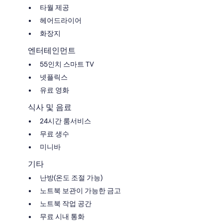
타월 제공
헤어드라이어
화장지
엔터테인먼트
55인치 스마트 TV
넷플릭스
유료 영화
식사 및 음료
24시간 룸서비스
무료 생수
미니바
기타
난방(온도 조절 가능)
노트북 보관이 가능한 금고
노트북 작업 공간
무료 시내 통화