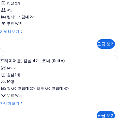
트,
사
1
침실 2개
침
개
진
4명
(Proper
실
모
Pool)
킹사이즈침대 2개
2
두
자
무료 WiFi
세
개,
보
히
스
자세히 보기
코
기
보
위
너
기
트,
요금 보기
침
사
실
진
2
이탈리아 프레떼 시트, 고급 침구, 필로
프
7
개,
모
프리미어룸, 침실 4개, 코너 (Suite)
리
코
두
142㎡
너
미
보
자
침실 1개
어
세
기
10명
히
룸,
보
킹사이즈침대 2개 및 퀸사이즈침대 4개
침
기
무료 WiFi
실
프
자세히 보기
4
리
개,
미
요금 보기
어