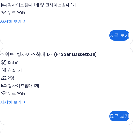
실
기
킹사이즈침대 1개 및 퀸사이즈침대 1개
2
무료 WiFi
개
스
자세히 보기
(Pool)
위
사
트,
요금 보기
침
진
실
모
2
이탈리아 프레떼 시트, 고급 침구, 필로
스
두
9
개
스위트, 킹사이즈침대 1개 (Proper Basketball)
위
(Pool)
보
133㎡
자
트,
기
세
침실 1개
킹
히
2명
보
사
기
킹사이즈침대 1개
이
무료 WiFi
즈
스
자세히 보기
침
위
대
트,
요금 보기
킹
1
사
개
이
이탈리아 프레떼 시트, 고급 침구, 필로
디