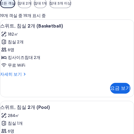
객
모든 객실
침대 2개
침대 1개
침대 3개 이상
실
에
19개 객실 중 19개 표시 중
사
이탈리아 프레떼 시트, 고급 침구, 필로
스
10
스위트, 침실 2개 (Basketball)
용
위
가
182㎡
트,
능
침실 2개
침
한
6명
실
필
킹사이즈침대 2개
터
2
무료 WiFi
개
스
자세히 보기
(Basketball)
위
사
트,
요금 보기
침
진
실
모
2
야외 수영장, 수영장 파라솔, 일광욕 의
스
두
9
개
스위트, 침실 2개 (Pool)
위
(Basketball)
보
284㎡
자
트,
기
세
침실 1개
침
히
6명
보