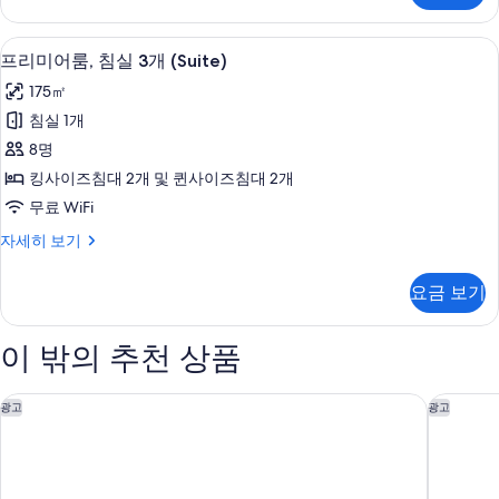
코
룸,
너
침
이탈리아 프레떼 시트, 고급 침구, 필로
프
7
실
(Suite)
프리미어룸, 침실 3개 (Suite)
리
4
사
175㎡
개,
미
진
코
침실 1개
어
너
모
8명
(Suite)
룸,
두
자
킹사이즈침대 2개 및 퀸사이즈침대 2개
침
세
보
무료 WiFi
히
실
기
보
프
자세히 보기
3
기
리
개
미
요금 보기
어
(Suite)
룸,
사
침
이 밖의 추천 상품
진
실
3
모
개
콘래드 로스앤젤레스
포 포인
광고
광고
두
(Suite)
자
보
세
기
히