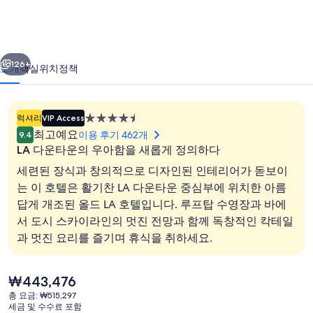
스
앤
이전
다음
젤
126+
소개
객실
위치
정책
레
스
4.5
럭셔리
VIP Access
프
성
최고예요
이용 후기 462개
9.4
급
로
LA 다운타운의 우아함을 새롭게 정의하다
숙
세련된 장식과 창의적으로 디자인된 인테리어가 돋보이
퍼
박
는 이 호텔은 활기찬 LA 다운타운 중심부에 위치한 아름
호
시
답게 개조된 올드 LA 호텔입니다. 루프탑 수영장과 바에
설
숙박 시설 입구
텔,
서 도시 스카이라인의 멋진 전망과 함께 독창적인 칵테일
과 멋진 요리를 즐기며 휴식을 취하세요.
어
멤
현
₩443,476
버
재
총 요금: ₩515,297
가
오
세금 및 수수료 포함