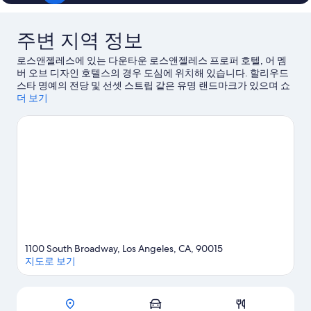
용
용
후
후
기
기
주변 지역 정보
522
1,012
개
개
로스앤젤레스에 있는 다운타운 로스앤젤레스 프로퍼 호텔, 어 멤
버 오브 디자인 호텔스의 경우 도심에 위치해 있습니다. 할리우드
스타 명예의 전당 및 선셋 스트립 같은 유명 랜드마크가 있으며 쇼
핑을 제대로 즐길 수 있는 그랜드 센트럴 마켓, 로데오 드라이브도
더 보기
방문해 볼 만합니다. 각종 이벤트나 게임이 개최되는 로스앤젤레
스 컨벤션센터 또는 다저 스타디움도 놓치지 마세요.
로스앤젤레
스 여행 가이드 보기
1100 South Broadway, Los Angeles, CA, 90015
지도로 보기
지도