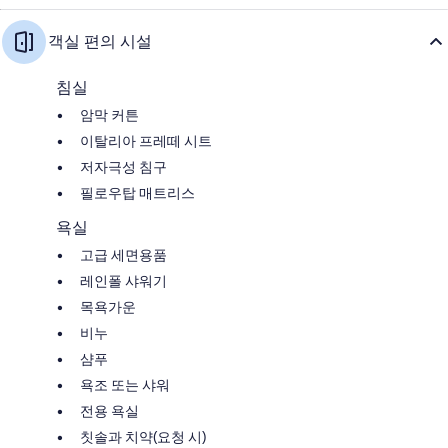
객실 편의 시설
침실
암막 커튼
이탈리아 프레떼 시트
저자극성 침구
필로우탑 매트리스
욕실
고급 세면용품
레인폴 샤워기
목욕가운
비누
샴푸
욕조 또는 샤워
전용 욕실
칫솔과 치약(요청 시)