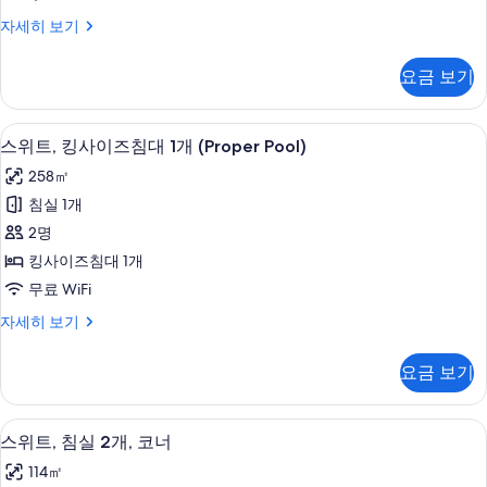
개
사
모
자
프
자세히 보기
이
세
리
두
히
즈
미
보
요금 보기
보
어
침
기
기
룸,
대
킹
야외 수영장, 수영장 파라솔, 일광욕 의
스
9
사
스위트, 킹사이즈침대 1개 (Proper Pool)
1
위
이
개
258㎡
즈
트,
(View)
침
침실 1개
킹
대
사
2명
1
사
진
개
킹사이즈침대 1개
이
(View)
모
무료 WiFi
자
즈
두
세
스
자세히 보기
침
히
보
위
보
대
트,
기
요금 보기
기
킹
1
사
개
이
스위트, 침실 2개, 코너 | 이탈리아 프레
스
8
즈
(Proper
스위트, 침실 2개, 코너
위
침
Pool)
114㎡
대