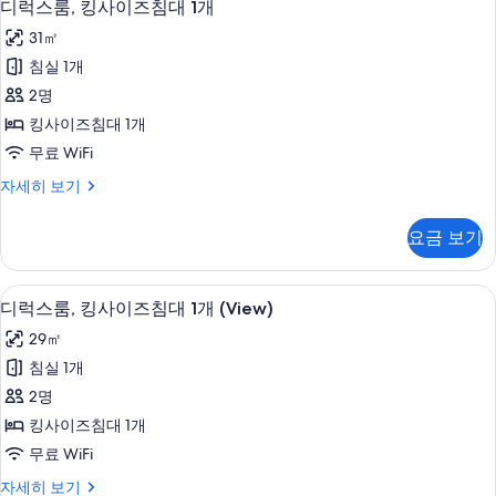
4
즈
(Proper
디럭스룸, 킹사이즈침대 1개
럭
침
Basketball)
31㎡
대
스
사
1
침실 1개
룸,
개
진
2명
(Proper
킹
모
Basketball)
킹사이즈침대 1개
사
두
자
무료 WiFi
세
이
보
히
디
자세히 보기
즈
기
보
럭
기
침
스
요금 보기
룸,
대
킹
1
사
이탈리아 프레떼 시트, 고급 침구, 필로
디
4
이
개
디럭스룸, 킹사이즈침대 1개 (View)
럭
즈
사
29㎡
침
스
진
대
침실 1개
룸,
1
모
2명
개
킹
두
자
킹사이즈침대 1개
사
세
보
무료 WiFi
히
이
기
보
디
자세히 보기