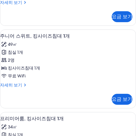
보
히
디
자세히 보기
즈
보
기
럭
기
침
스
요금 보기
룸,
대
퀸
1
사
이탈리아 프레떼 시트, 고급 침구, 필로
주
5
이
개,
주니어 스위트, 킹사이즈침대 1개
니
즈
장
49㎡
침
어
애
대
침실 1개
스
1
인
2명
개,
위
지
장
킹사이즈침대 1개
트,
애
원
무료 WiFi
인
킹
(View)
지
주
자세히 보기
사
원
사
니
(View)
이
어
진
요금 보기
자
스
즈
모
세
위
침
히
트,
두
이탈리아 프레떼 시트, 고급 침구, 필로
프
보
5
킹
프리미어룸, 킹사이즈침대 1개
대
보
기
리
사
1
34㎡
이
기
미
개
즈
침실 1개