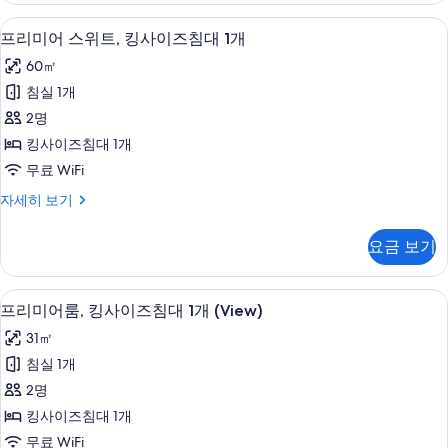
즈
위
이탈리아 프레떼 시트, 고급 침구, 필로
프
8
트,
프리미어 스위트, 킹사이즈침대 1개
침
리
킹
대
60㎡
사
미
이
1
침실 1개
어
즈
개,
2명
침
스
코
대
킹사이즈침대 1개
위
1
너
무료 WiFi
개,
트,
사
코
프
자세히 보기
킹
너
리
진
자
사
미
모
요금 보기
세
어
이
히
두
스
즈
보
위
보
이탈리아 프레떼 시트, 고급 침구, 필로
프
기
5
트,
프리미어룸, 킹사이즈침대 1개 (View)
침
기
리
킹
대
31㎡
사
미
이
1
침실 1개
어
즈
개
2명
침
룸,
사
대
킹사이즈침대 1개
킹
1
진
무료 WiFi