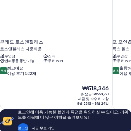
보
기
콘래드 로스앤젤레스
포 포인
로스앤젤레스 다운타운
폭스 힐스
수영장
스파
수영장
반려동물 동반 가능
무료 WiFi
무료 WiF
10
10
최고예요
훌륭
9.4
8.8
점
점
이용 후기 522개
이용 후
만
만
점
점
현
₩518,346
중
중
재
9.4
8.8
총 요금: ₩663,721
요
세금 및 수수료 포함
점,
점,
금
8월 23일 ~ 8월 24일
최
훌
₩518,346
고
륭
로그인해 이용 가능한 할인과 특전을 확인하실 수 있어요. 리워
예
해
드를 적립해 더 많은 여행을 즐겨보세요!
요,
요,
이
이
로그인
지금 무료 가입