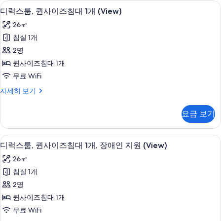
사
이탈리아 프레떼 시트, 고급 침구, 필로
디
6
이
개,
디럭스룸, 퀸사이즈침대 1개 (View)
럭
즈
장
26㎡
침
스
애
대
침실 1개
룸,
2
인
2명
개,
퀸
지
장
퀸사이즈침대 1개
사
애
원
무료 WiFi
인
이
사
지
디
자세히 보기
즈
원
럭
진
자
침
스
모
요금 보기
세
룸,
대
히
두
퀸
1
보
사
보
시내 전망
디
기
6
이
개
디럭스룸, 퀸사이즈침대 1개, 장애인 지원 (View)
기
럭
즈
(View)
26㎡
침
스
사
대
침실 1개
룸,
1
진
2명
개
퀸
모
(View)
퀸사이즈침대 1개
사
자
두
무료 WiFi
세
이