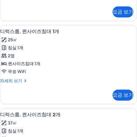
즈
기
럭
침
스
요금 보기
룸,
대
킹
1
사
이탈리아 프레떼 시트, 고급 침구, 필로
디
6
이
개
디럭스룸, 퀸사이즈침대 1개
럭
즈
(View)
25㎡
침
스
사
대
침실 1개
룸,
1
진
2명
개
퀸
모
(View)
퀸사이즈침대 1개
사
자
두
무료 WiFi
세
이
보
히
디
자세히 보기
즈
보
기
럭
기
침
스
요금 보기
룸,
대
퀸
1
사
이탈리아 프레떼 시트, 고급 침구, 필로
디
6
이
개
디럭스룸, 퀸사이즈침대 2개
럭
즈
사
37㎡
침
스
진
대
침실 1개
룸,
1