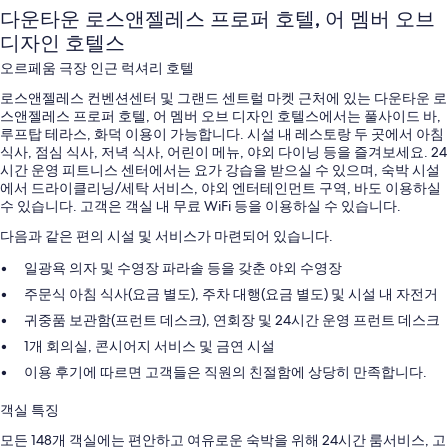
다운타운 로스앤젤레스 프로퍼 호텔, 어 멤버 오브
디자인 호텔스
오르페움 극장 인근 럭셔리 호텔
로스앤젤레스 컨벤션센터 및 그랜드 센트럴 마켓 근처에 있는 다운타운 로
스앤젤레스 프로퍼 호텔, 어 멤버 오브 디자인 호텔스에서는 풀사이드 바,
루프탑 테라스, 화덕 이용이 가능합니다. 시설 내 레스토랑 두 곳에서 아침
식사, 점심 식사, 저녁 식사, 어린이 메뉴, 야외 다이닝 등을 즐겨보세요. 24
시간 운영 피트니스 센터에서는 요가 강습을 받으실 수 있으며, 숙박 시설
에서 드라이클리닝/세탁 서비스, 야외 엔터테인먼트 구역, 바도 이용하실
수 있습니다. 고객은 객실 내 무료 WiFi 등을 이용하실 수 있습니다.
다음과 같은 편의 시설 및 서비스가 마련되어 있습니다.
일광욕 의자 및 수영장 파라솔 등을 갖춘 야외 수영장
주문식 아침 식사(요금 별도), 주차 대행(요금 별도) 및 시설 내 자전거
귀중품 보관함(프런트 데스크), 연회장 및 24시간 운영 프런트 데스크
1개 회의실, 콘시어지 서비스 및 금연 시설
이용 후기에 따르면 고객들은 직원의 친절함에 상당히 만족합니다.
객실 특징
모든 148개 객실에는 편안하고 여유로운 숙박을 위해 24시간 룸서비스, 고