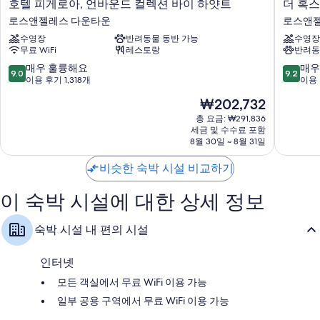
호
더
호텔 피게로아, 언바운드 컬렉션 바이 하얏트
더 혹스
텔
혹
로스앤젤레스 다운타운
로스앤젤
피
스
수영장
반려동물 동반 가능
수영장
게
턴,
무료 WiFi
레스토랑
반려동
로
다
아,
운
10
10
매우 훌륭해요
매우
9.0
9.2
언
타
점
점
이용 후기 1,318개
이용 
바
운
만
만
현
₩202,732
운
LA
점
점
재
드
로
중
중
총 요금: ₩291,836
요
컬
세금 및 수수료 포함
스
9.0
9.2
금
8월 30일 ~ 8월 31일
렉
앤
점,
점,
₩202,732
션
젤
매
매
비슷한 숙박 시설 비교하기
바
레
우
우
이
스
훌
훌
하
다
이 숙박 시설에 대한 상세 정보
륭
륭
얏
운
해
해
트
타
요,
요,
숙박 시설 내 편의 시설
로
운
이
이
스
용
용
앤
후
후
인터넷
젤
기
기
모든 객실에서 무료 WiFi 이용 가능
레
1,318
1,017
스
개
개
일부 공용 구역에서 무료 WiFi 이용 가능
다