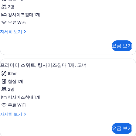
어
침
사
2명
대
룸,
진
1
킹사이즈침대 1개
킹
개
모
무료 WiFi
자
사
두
세
프
자세히 보기
이
히
리
보
보
즈
미
기
요금 보기
기
어
침
룸,
대
킹
이탈리아 프레떼 시트, 고급 침구, 필로
프
14
사
프리미어 스위트, 킹사이즈침대 1개, 코너
1
리
이
개
82㎡
즈
미
사
침
침실 1개
어
대
진
2명
1
스
모
개
킹사이즈침대 1개
위
자
두
무료 WiFi
세
트,
보
히
프
자세히 보기
킹
보
리
기
기
사
미
요금 보기
어
이
스