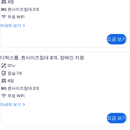
모
4명
개
퀸
두
자
퀸사이즈침대 2개
사
세
보
무료 WiFi
히
이
기
보
디
자세히 보기
즈
기
럭
침
스
요금 보기
룸,
대
퀸
2
사
이탈리아 프레떼 시트, 고급 침구, 필로
디
6
이
개
디럭스룸, 퀸사이즈침대 2개, 장애인 지원
럭
즈
사
37㎡
침
스
진
대
침실 1개
룸,
2
모
4명
개
퀸
두
자
퀸사이즈침대 2개
사
세
보
무료 WiFi
히
이
기
보
디
자세히 보기
즈
기
럭
침
스
요금 보기
룸,
대
퀸
2