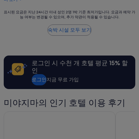
부
후
있
터
기
어
체
표
표시된 요금은 지난 24시간 이내 성인 2명 1박 기준 최저가입니다. 요금과 예약 가
398
요
크
능 여부는 변경될 수 있으며, 추가 약관이 적용될 수 있습니다.
시
개)
방
아
된
에
웃
요
거
숙박 시설 모두 보기
후
금
울
여
은
하
행
지
나
안
난
놔
내
24
주
소
로그인 시 수천 개 호텔 평균 15% 할
시
시
에
간
면
인
도
이
좋
착
내
로그인
지금 무료 가입
을
할
성
거
때
인
같
까
2
아
미야지마의 인기 호텔 이용 후기
지
명
요
모
1
~
든
박
편
더 로열 파크 호텔 히로시마 리버사이드
더 노트 
게
기
히
완
준
잘
벽
최
쉬
한
저
다