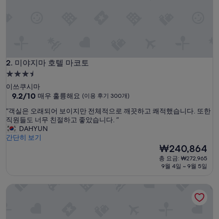
였
어
요
.
미
야
지
미야지마 호텔 마코토
2. 미야지마 호텔 마코토
마
3.5
에
성
이쓰쿠시마
간
급
10
9.2/10
매우 훌륭해요
(이용 후기 300개)
다
점
면
숙
“
“객실은 오래되어 보이지만 전체적으로 깨끗하고 쾌적했습니다. 또한
만
하
박
객
직원들도 너무 친절하고 좋았습니다. ”
점
룻
시
실
DAHYUN
중
밤
은
간단히 보기
설
9.2
숙
오
현
₩240,864
점,
박
래
재
매
추
총 요금: ₩272,965
되
요
우
9월 4일 ~ 9월 5일
천
어
금
훌
드
보
₩240,864
륭
리
료사이노 오야도 미즈하소
이
해
고
지
요,
이
만
(이
사
전
용