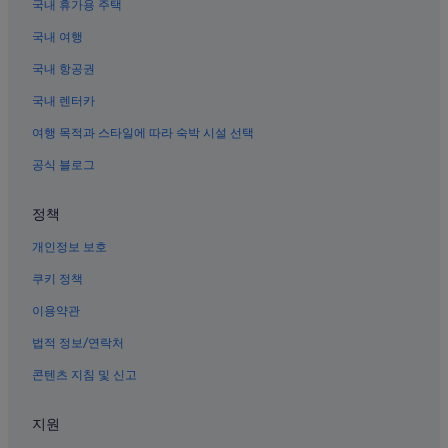
국내 휴가용 주택
.
미야지마의 WiFi 제공 호텔
”
국내 여행
하쓰카이치의 아파트식 호텔
모미지다니 공원 근처 호텔
국내 항공권
레이카도 근처 호텔
국내 렌터카
미야지마의 게스트하우스
여행 목적과 스타일에 따라 숙박 시설 선택
하쓰카이치의 WiFi 제공 호텔
공식 블로그
하쓰카이치의 캐빈
정책
미야지마 수족관 근처 호텔
개인정보 보호
하쓰카이치 산요조시다이마에 역의 아파트식 호텔
마치야 거리 근처 호텔
쿠키 정책
미야지마의 전자레인지 구비 호텔
이용약관
미야지마의 온천 호텔
법적 정보/연락처
하쓰카이치 히로덴하츠카이치 역의 개인 별장
콘텐츠 지침 및 신고
하쓰카이치의 카지노 호텔
지원
이쓰쿠시마 호텔