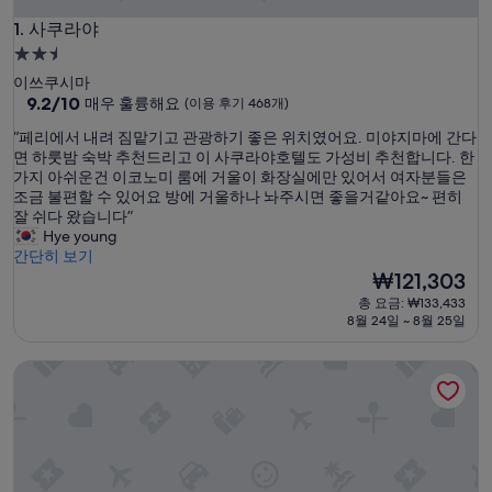
사쿠라야
1. 사쿠라야
2.5
성
이쓰쿠시마
급
10
9.2/10
매우 훌륭해요
(이용 후기 468개)
점
숙
“
“페리에서 내려 짐맡기고 관광하기 좋은 위치였어요. 미야지마에 간다
만
박
페
면 하룻밤 숙박 추천드리고 이 사쿠라야호텔도 가성비 추천합니다. 한
점
시
리
가지 아쉬운건 이코노미 룸에 거울이 화장실에만 있어서 여자분들은
중
에
조금 불편할 수 있어요 방에 거울하나 놔주시면 좋을거같아요~ 편히
설
9.2
서
잘 쉬다 왔습니다”
점,
내
Hye young
매
려
간단히 보기
우
짐
현
₩121,303
훌
맡
재
륭
총 요금: ₩133,433
기
요
해
8월 24일 ~ 8월 25일
고
금
요,
관
₩121,303
(이
미야지마 호텔 마코토
광
용
하
후
기
기
좋
468
은
개)
위
치