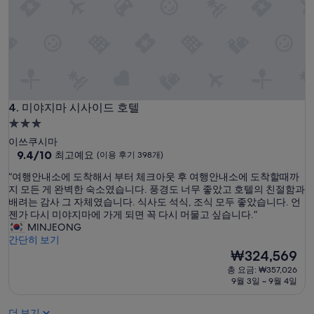
미
용
하
룸
후
고
에
기
좋
거
165
았
울
개)
습
이
니
화
다
장
.
실
미야지마 시사이드 호텔
4. 미야지마 시사이드 호텔
”
에
3.0
만
성
있
이쓰쿠시마
급
10
어
9.4/10
최고예요
(이용 후기 398개)
점
서
숙
“
“여행안내소에 도착해서 부터 체크아웃 후 여행안내소에 도착할때까
만
여
박
여
지 모든 게 완벽한 숙소였습니다. 풍경도 너무 좋았고 호텔의 친절함과
점
자
시
행
배려는 감사 그 자체였습니다. 식사도 석식, 조식 모두 좋았습니다. 언
중
분
안
젠가 다시 미야지마에 가게 되면 꼭 다시 머물고 싶습니다.”
설
9.4
들
내
MINJEONG
점,
은
소
간단히 보기
최
조
에
현
₩324,569
고
금
도
재
예
불
총 요금: ₩357,026
착
요
요,
편
9월 3일 ~ 9월 4일
해
금
(이
할
서
₩324,569
용
수
더 보기