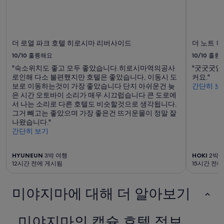
숙
가
왔
소
입
습
였
니
니
습
다.
다
니
요
”
더 로열 파크 호텔 히로시마 리버사이드
더 노트 
다
금
.
10/10
훌륭해요
10/10
훌륭
과
풍
예
"숙소위치도 좋고 모두 좋았습니다.히로시마역의공사
"굿굿굿입
경
약
로인해 다소 불편했지만 호텔은 좋았습니다, 이동시 도
커요."
도
가
보로 이동하는것이 가장 좋았습니다 단지 아쉬운건 늦
간단히 보
너
능
은 시간 오토바이 소리가 매우 시끄럽습니다 큰 도로에
무
여
서 나는 소리로 다른 호텔도 비슷할것으로 생각됩니다.
좋
부
그거 빼고는 좋았으며 가장 좋은건 뜨거운물이 정말 잘
았
는
나왔습니다."
고
변
간단히 보기
호
경
텔
될
의
수
HYUNEUN
3박 여행
HOKI
2박 
친
12시간 전에 게시됨
15시간 전
있
절
으
함
며,
미야지마에 대해 더 알아보기
과
추
배
가
려
약
는
미야지마의 캡슐 호텔 정보
관