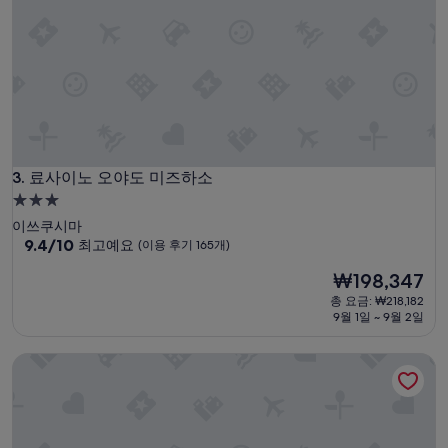
쿠
체
후
라
적
기
야
으
300
호
로
개)
텔
깨
도
끗
가
하
성
고
비
쾌
추
적
료사이노 오야도 미즈하소
3. 료사이노 오야도 미즈하소
천
했
합
3.0
습
니
성
이쓰쿠시마
니
다
급
10
9.4/10
최고예요
(이용 후기 165개)
다
.
점
.
숙
한
현
₩198,347
만
또
박
가
재
점
한
총 요금: ₩218,182
지
시
요
중
9월 1일 ~ 9월 2일
직
아
설
금
9.4
원
쉬
₩198,347
점,
들
미야지마 시사이드 호텔
운
최
도
건
고
너
이
예
무
코
요,
친
노
(이
절