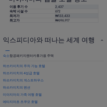
감
이
사
적
이용 후기 수
2,437
그
용
숙박 시설 수
672
자
될
최저가
₩133,433
체
수
최고가
₩696,917
였
있
습
습
니
니
다
다.
익스피디아와 떠나는 세계 여행
.
식
사
도
숙소
항공
패키지
렌터카
휴가용 주택
석
식
,
하쓰카이치의 주차 가능 호텔
조
하쓰카이치의 4성급 호텔
식
모
하쓰카이치의 게스트하우스
두
좋
하쓰카이치의 펜션
았
미야지마의 가족 여행 호텔
습
니
에타지마초 츠쿠모 호텔
다