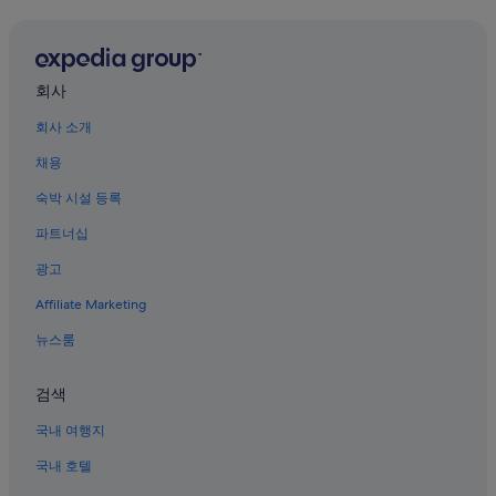
.
미야지마의 콘도
언
미야지마의 스파가 있는 리조트 및 호텔
젠
가
오타케시의 료칸
다
회사
시
하야타니신사 근처 호텔
미
회사 소개
미야지마의 주차 가능 호텔
야
채용
지
미야지마의 Independent 호텔
마
숙박 시설 등록
에
에타지마시의 게스트하우스
가
파트너십
Jr 니시니혼 미야지마 페리 근처 호텔
게
되
광고
미야지마의 4성급 호텔
면
Affiliate Marketing
꼭
미야지마의 APA Hotels
다
하쓰카이치 오노우라 역의 리조트
뉴스룸
시
머
하쓰카이치의 콘도
물
검색
고
하쓰카이치 히로덴하츠카이치 역의 아파트식 호텔
싶
국내 여행지
미야지마의 리조트
습
니
국내 호텔
하쓰카이치의 모텔
다