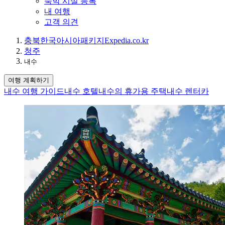
숙박 시설 등록
내 여행
고객 의견
충북
한국
아시아
패키지
Expedia.co.kr
청주
내수
여행 계획하기
내수 여행 가이드
내수 호텔
내수의 휴가용 주택
내수 렌터카