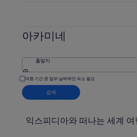
미
요
확
네
금
인
의
확
(숙
요
인
박
아카미네
금
(숙
기
확
박
간:
인
기
8
(숙
월
간:
박
7
8
출발지
일
월
기
-
8
간:
출발지
여행 기간 중 일부 날짜에만 숙소 필요
8
일
8
월
-
월
검색
8
8
7
일)
월
일
9
-
일)
8
익스피디아와 떠나는 세계 여
월
9
일)