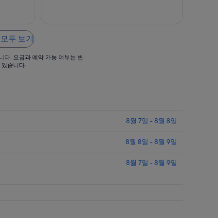
까
지
요
 모두 보기
금
은
니다. 요금과 예약 가능 여부는 변
1
 있습니다.
박
당
,387
₩90,720
입
니
8월 7일 - 8월 8일
다.
8월 8일 - 8월 9일
8월 7일 - 8월 9일