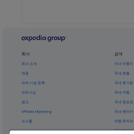
회사
검색
회사 소개
국내 여행지
채용
국내 호텔
숙박 시설 등록
국내 휴가용
파트너십
국내 여행
광고
국내 항공권
Affiliate Marketing
국내 렌터카
뉴스룸
여행 목적과
공식 블로그