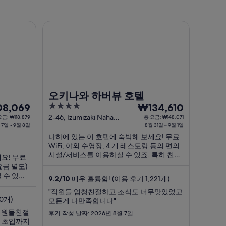
오키나와 하버뷰 호텔
오키나와 하버뷰 호텔
4
8
8,069
₩134,610
out
월
2-46, Izumizaki Naha
금: ₩118,879
총 요금: ₩148,071
 7일 ~ 9월 8일
Okinawa
8월 31일 ~ 9월 1일
of
31
나하에 있는 이 호텔에 숙박해 보세요! 무료
5
일
WiFi, 야외 수영장, 4 개 레스토랑 등의 편의
부
시설/서비스를 이용하실 수 있죠. 특히 친절
요! 무료
터
한 고객 서비스, 청결한 객실 등이 고객들로
요금 별도)
9
부터 좋은 반응을 얻고 있습니다. 주변에 국
 수 있죠.
9.2
/
10
매우 훌륭함! (이용 후기 1,221개)
제거리, 나하 크루즈 터미널 같은 인기 명소
월
미널 같은
가 있어 관광을 ...
"직원들 엄청친절하고 조식도 너무맛있었고
1
도 좋아
0개)
모든게 다만족합니다"
일
직원들친절
후기 작성 날짜: 2026년 8월 7일
까
음 초입까지