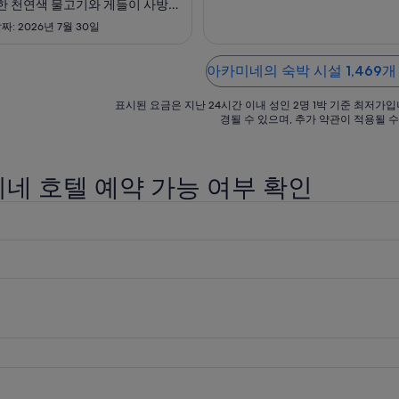
한 천연색 물고기와 게들이 사방천
까
까
이들 잡는 재미가 환상적임. 야외수
: 2026년 7월 30일
지
지
게까지 수영즐기면서 호텔에서 준
적인 불꽃놀이도 볼수 있어 아이들
요
요
들에게 더할나위없는 추억이 됨.
아카미네의 숙박 시설 1,469개
금
금
수준이 꽤 큽니다."
은
은
표시된 요금은 지난 24시간 이내 성인 2명 1박 기준 최저가입
1
1
경될 수 있으며, 추가 약관이 적용될 수
박
박
당
당
₩285,008
₩86
네 호텔 예약 가능 여부 확인
입
입
니
니
다.
다.