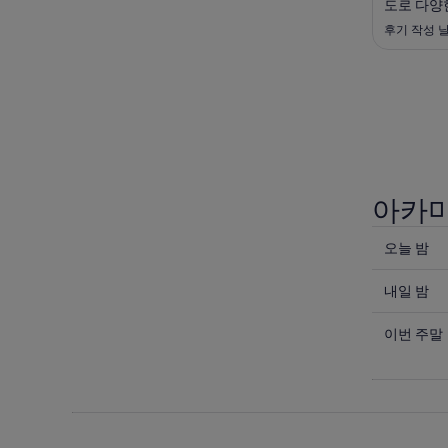
도로 다양
지임. 아
후기 작성 날짜
영장 밤늦
비한 환상
있는 가족
불꽃놀이 
아카미
오
오늘 밤
늘
내
밤
내일 밤
일
아
이
밤
이번 주말
카
번
아
미
주
카
네
말
미
의
아
네
요
카
의
금