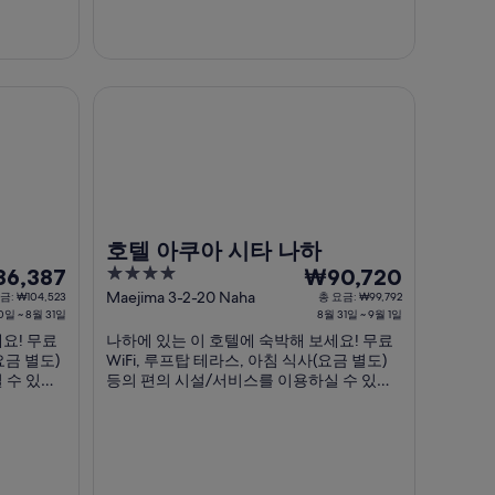
지
요
금
은
호텔 아쿠아 시타 나하
1
박
당
,069
₩134,610
입
니
다.
호텔 아쿠아 시타 나하
4
8
6,387
₩90,720
out
월
Maejima 3-2-20 Naha
금: ₩104,523
총 요금: ₩99,792
0일 ~ 8월 31일
8월 31일 ~ 9월 1일
of
31
요! 무료
나하에 있는 이 호텔에 숙박해 보세요! 무료
5
일
요금 별도)
WiFi, 루프탑 테라스, 아침 식사(요금 별도)
부
 수 있죠.
등의 편의 시설/서비스를 이용하실 수 있죠.
터
객실 등이
특히 바, 친절한 고객 서비스 등이 고객들로
9
습니다.
부터 좋은 반응을 얻고 있습니다. 주변에 국
 인기 명
제거리, 도마리 항구 같은 인기 명소가 있어
월
관광을 즐기기에도 ...
1
일