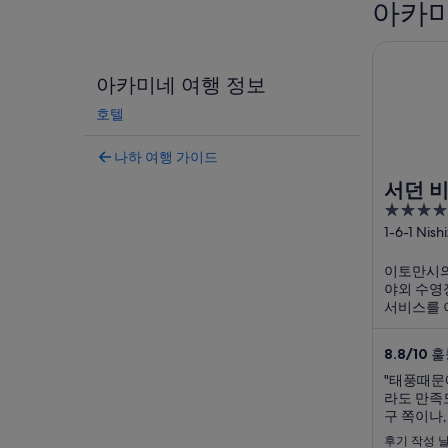
아카미
서던 비치 
아카미네 여행 정보
호텔
나하 여행 가이드
서던 비
4
나와
out
1-6-1 Nish
Okinawa
of
이토만시의 
5
야외 수영장
서비스를 
객 서비스
좋은 반응
8.8
/
10
훌륭
리, 세나가
즐기기에도 
"태풍때문
라도 만족
구 쪽이나,
분에는 먼
후기 작성 날