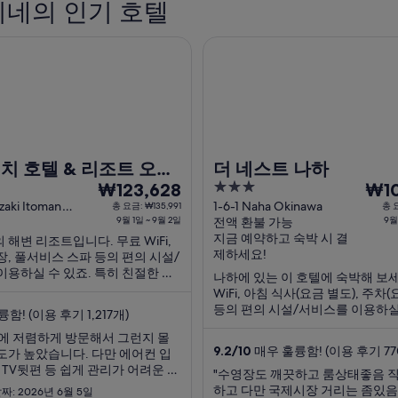
네의 인기 호텔
호텔 & 리조트 오키나와
더 네스트 나하
아카미네
치 호텔 & 리조트 오키
더 네스트 나하
9
3
9
₩123,628
₩10
월
out
월
izaki Itoman
1-6-1 Naha Okinawa
총 요금: ₩135,991
총 요
9월 1일 ~ 9월 2일
전액 환불 가능
9월
of
1
7
지금 예약하고 숙박 시 결
해변 리조트입니다. 무료 WiFi,
5
일
일
제하세요!
, 풀서비스 스파 등의 편의 시설/
부
부
이용하실 수 있죠. 특히 친절한 고
나하에 있는 이 호텔에 숙박해 보세
터
터
, 청결한 객실 등이 고객들로부터
WiFi, 아침 식사(요금 별도), 주차(
9
9
을 얻고 있습니다. 주변에 국제거
등의 편의 시설/서비스를 이용하실
함! (이용 후기 1,217개)
 섬 같은 인기 명소가 있어 관광을
월
월
주변에 국제거리, 나하 크루즈 터
...
에 저렴하게 방문해서 그런지 몰
2
8
인기 명소가 있어 관광을 즐기기에
9.2
/
10
매우 훌륭함! (이용 후기 77
도가 높았습니다. 다만 에어컨 입
요.
일
일
 TV뒷편 등 쉽게 관리가 어려운 부
"수영장도 깨끗하고 룸상태좋음 
까
까
지와 때가 많이 보였습니다. 직원
하고 다만 국제시장 거리는 좀있
짜: 2026년 6월 5일