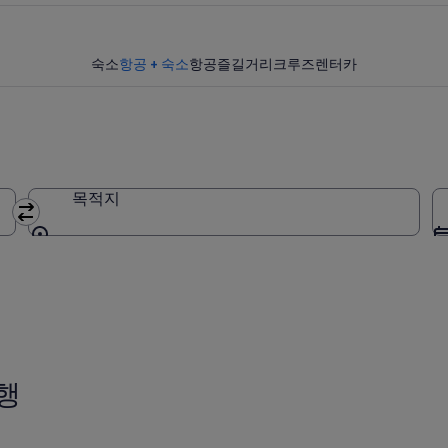
숙소
항공 + 숙소
항공
즐길거리
크루즈
렌터카
목적지
목적지
행