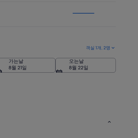
객실 1개, 2명
가는날
오는날
8월 21일
8월 22일