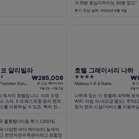
지
지
했고, 내부 판매점 규모도 작지 않
가 15분 중심지까지는 30분 정도"
도 저렴) 편리하게 이용할 수 있었
요
요
후기 작성 날짜: 2026년 8월 4일
외부 수영장 워터슬라이드도 상당히
금
금
었지만 아쉽게 태풍때문에 불가했
은
은
 남녀노소 이용하기에 적당한 기구
 알리빌라
호텔 그레이서리 나하
1
1
다. 청소년 수학여행으로 많이 오
박
박
 보입니다. 가격대 또한 그정도 가
히 오시면 만족도가 높겠습니다.
당
당
스는 아주아주 hard ..."
₩123,628
₩108
입
입
니
니
다.
다.
닛코 알리빌라
호텔 그레이서리 나하
9
4
8
₩285,008
₩8
월
out
월
 Yomitan Son
Matsuo 1-3-6 Naha
총 요금: ₩344,865
총 요
Okinawa-ken
9월 2일 ~ 9월 3일
8월 3
of
2
30
 럭셔리 호텔입니다. 야외 수영
나하에 있는 이 호텔에 숙박해 보세
5
일
일
스 스파, 5 개 레스토랑 등의 편의
WiFi, 아침 식사(요금 별도), 주차(
부
부
스를 이용하실 수 있죠. 특히 친절
등의 편의 시설/서비스를 이용하실
터
터
비스, 숙박 시설 상태 등이 고객들
특히 친절한 고객 서비스, 청결한 
9
8
은 반응을 얻고 있습니다. 주변에
고객들로부터 좋은 반응을 얻고 있
 훌륭함! (이용 후기 1,010개)
푸른 동굴 같은 인기 명소가 있어 관
월
주변에 국제거리, 도마리 항구 같은
월
에도 ...
소가 있어 ...
와 다양한 바다 액티비티 늦게까
3
31
있고 천연자연수족관이라고 칭할정
일
일