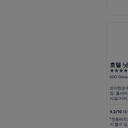
들은 친절
아서 (금액
습니다. 
타보고 싶
습니다만,
호텔 닛코
로 보입니
는 것으로
격에 적당
침대 매트리
호텔 
4.5
out
600 Gima
Yomitan 
of
요미탄손의
5
장, 풀서비
시설/서비
한 고객 서
로부터 좋
9.2
/
10
매우
잔파 곶, 
광을 즐기기
"전용비치
지 할수 