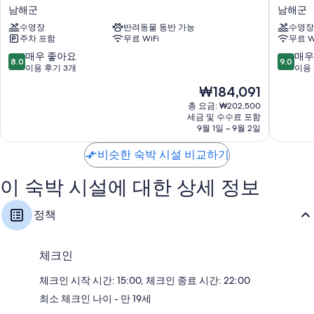
해
해
남해군
남해군
더
바
수영장
반려동물 동반 가능
수영장
베
닷
주차 포함
무료 WiFi
무료 W
이
가
007
오
10
10
매우 좋아요
매우
8.0
9.0
펜
페
점
점
이용 후기 3개
이용 
션
라
만
만
현
₩184,091
남
하
점
점
재
해
우
중
중
총 요금: ₩202,500
요
군
세금 및 수수료 포함
스
8.0
9.0
금
9월 1일 ~ 9월 2일
오
점,
점,
₩184,091
션
매
매
비슷한 숙박 시설 비교하기
뷰
우
우
펜
좋
훌
션
이 숙박 시설에 대한 상세 정보
아
륭
남
요,
해
해
이
요,
정책
군
용
이
후
용
기
후
체크인
3
기
개
43
체크인 시작 시간: 15:00, 체크인 종료 시간: 22:00
개
최소 체크인 나이 - 만 19세