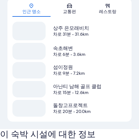
인근 명소
교통편
레스토랑
상주 은모래비치
차로 31분
- 31.6km
속초해변
차로 6분
- 3.6km
섬이정원
차로 9분
- 7.2km
아난티 남해 골프 클럽
차로 15분
- 12.6km
돌창고프로젝트
차로 20분
- 20.0km
이 숙박 시설에 대한 정보