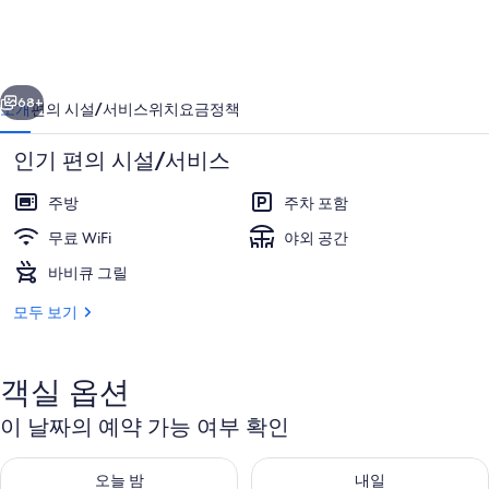
루
스
이전
다음
파
68+
소개
편의 시설/서비스
위치
요금
정책
펜
인기 편의 시설/서비스
션
의
주방
주차 포함
사
무료 WiFi
야외 공간
진
바비큐 그릴
갤
모두 보기
베이직룸, 침실 1개 (AnjelraPink) | 외관
러
리
객실 옵션
이 날짜의 예약 가능 여부 확인
오늘 밤 예약 가능 여부 확인, 8월 5 - 8월 6
내일 예약 가능 여부 확인, 8월 6 
오늘 밤
내일