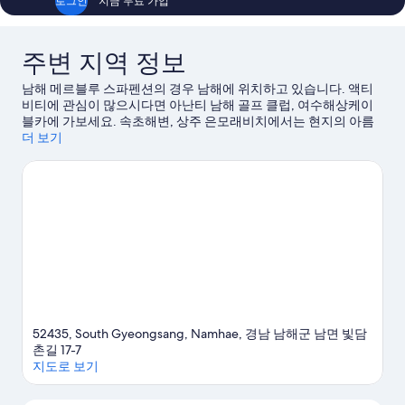
로그인
지금 무료 가입
기
자
세
히
주변 지역 정보
보
기
남해 메르블루 스파펜션의 경우 남해에 위치하고 있습니다. 액티
비티에 관심이 많으시다면 아난티 남해 골프 클럽, 여수해상케이
블카에 가보세요. 속초해변, 상주 은모래비치에서는 현지의 아름
다운 자연을 만끽하실 수 있습니다. 돌창고프로젝트, 원예예술촌
더 보기
도 놓치지 마세요.
남해 여행 가이드 보기
남해의 더 많은 펜션 보기
52435, South Gyeongsang, Namhae, 경남 남해군 남면 빛담
촌길 17-7
지도로 보기
지도