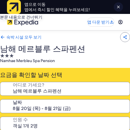
앱으로 이동
앱에서 즉시 할인 혜택을 누려보세요!
본문 내용으로 건너뛰기
앱 다운 받기
숙박 시설 모두 보기
남해 메르블루 스파펜션
3.0
Namhae Merbleu Spa Pension
성
급
요금을 확인할 날짜 선택
숙
박
어디로 가세요?
시
설
날짜
인원 수