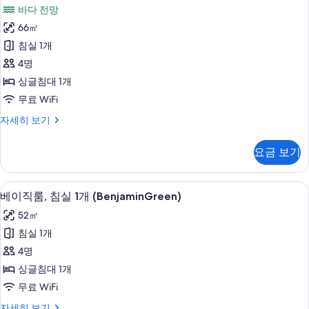
이
개
보
바다 전망
(AnjelraPink)
직
기
자
66㎡
룸,
세
침실 1개
히
침
보
4명
실
기
싱글침대 1개
1
무료 WiFi
개
베
자세히 보기
(DorosiRed)
이
사
직
요금 보기
룸,
진
침
모
실
베이직룸, 침실 1개 (BenjaminGreen) |
베
두
15
1
베이직룸, 침실 1개 (BenjaminGreen)
이
개
보
52㎡
(DorosiRed)
직
기
자
침실 1개
룸,
세
4명
히
침
보
싱글침대 1개
실
기
무료 WiFi
1
베
자세히 보기