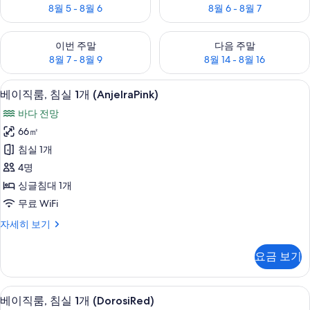
8월 5 - 8월 6
8월 6 - 8월 7
이번 주말 예약 가능 여부 확인, 8월 7 - 8월 9
다음 주말 예약 가능 여부 확인, 8월
이번 주말
다음 주말
8월 7 - 8월 9
8월 14 - 8월 16
베이직룸, 침실 1개 (AnjelraPink) | 외관
베
17
베이직룸, 침실 1개 (AnjelraPink)
이
바다 전망
직
66㎡
룸,
침실 1개
침
4명
실
싱글침대 1개
1
무료 WiFi
개
베
자세히 보기
(AnjelraPink)
이
사
직
요금 보기
룸,
진
침
모
실
베이직룸, 침실 1개 (DorosiRed) | 1 개의
베
두
17
1
베이직룸, 침실 1개 (DorosiRed)