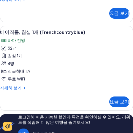
개
이
(BenjaminGreen)
직
요금 보기
룸,
사
침
진
실
베이직룸, 침실 1개 (Frenchcountryblue)
베
모
14
1
베이직룸, 침실 1개 (Frenchcountryblue)
이
개
두
바다 전망
(BenjaminGreen)
직
보
자
52㎡
룸,
세
기
침실 1개
히
침
보
4명
실
기
싱글침대 1개
1
무료 WiFi
개
베
자세히 보기
(Frenchcountryblue)
이
사
직
요금 보기
룸,
진
침
모
실
로그인해 이용 가능한 할인과 특전을 확인하실 수 있어요. 리워
두
1
드를 적립해 더 많은 여행을 즐겨보세요!
개
보
(Frenchcountryblue)