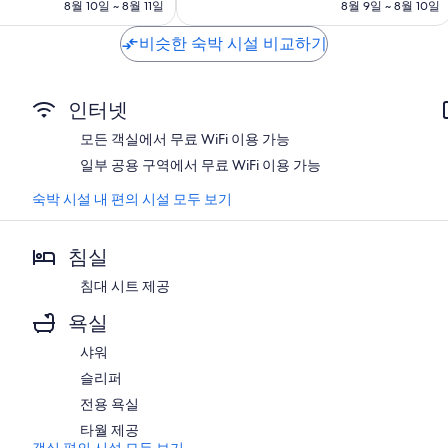
금
금
8월 10일 ~ 8월 11일
8월 9일 ~ 8월 10일
매
₩86,368
₩77,272
우
비슷한 숙박 시설 비교하기
훌
륭
해
요,
인터넷
이
용
모든 객실에서 무료 WiFi 이용 가능
후
일부 공용 구역에서 무료 WiFi 이용 가능
기
101
숙박 시설 내 편의 시설 모두 보기
개
침실
침대 시트 제공
욕실
샤워
슬리퍼
전용 욕실
타월 제공
객실 편의 시설 모두 보기