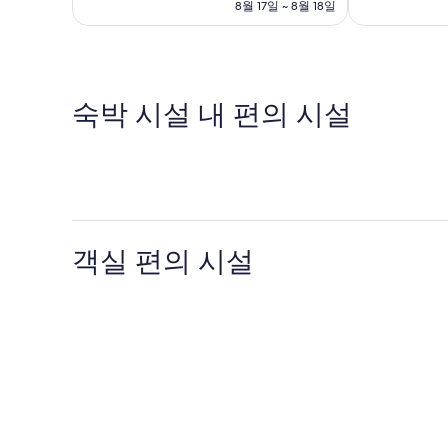
금
8월 17일 ~ 8월 18일
매
훌
주
₩54,545
우
륭
시
훌
해
륭
요,
해
이
요,
용
숙박 시설 내 편의 시설
이
후
용
기
후
55
기
개
214
개
객실 편의 시설