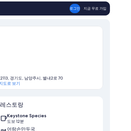
로그인
지금 무료 가입
12113, 경기도, 남양주시, 별내2로 70
지도로 보기
지도
레스토랑
Keystone Species
도보 12분
어랑손만두국