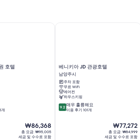
뷔페 아침 식사(요금 별도), 24시간 운영 프런트 데스크 및 엘리
짐 보관
객실 특징
 호텔
베니키아 JD 관광호텔
각각 다른 가구가 비치된 모든 120개 객실에는 특별한 숙박 경험을 위해 
서비스도 준비되어 있습니다.
이 밖에 다음과 같은 편의 시설 및 서비스를 이용하실 수 있습니다.
욕실 - 샤워 시설 이용 가능
평면 TV - 케이블 TV 채널 이용 가능
베
원 호텔
베니키아 JD 관광호텔
냉장고, 커피/티 메이커 및 하우스키핑 서비스(매일)
니
남양주시
키
주차 포함
아
무료 WiFi
JD
에어컨
관
하우스키핑
광
10
매우 훌륭해요
호
9.2
점
5개
이용 후기 101개
텔
만
남
점
양
현
현
₩86,368
₩77,272
중
주
재
재
총 요금: ₩95,005
총 요금: ₩84,999
9.2
시
요
요
세금 및 수수료 포함
세금 및 수수료 포함
점,