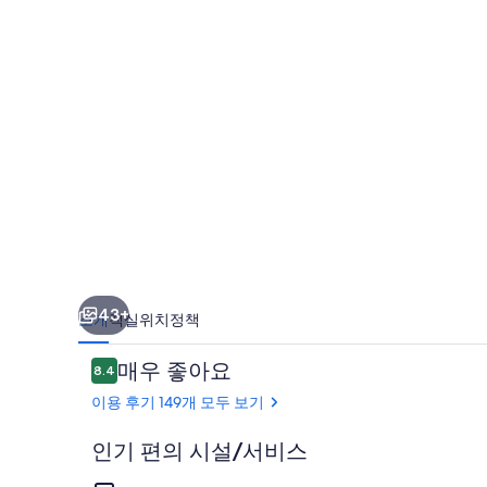
사
진
갤
러
리
43+
소개
객실
위치
정책
이
매우 좋아요
8.4
10점 만점 중 8.4점.
용
이용 후기 149개 모두 보기
후
기
인기 편의 시설/서비스