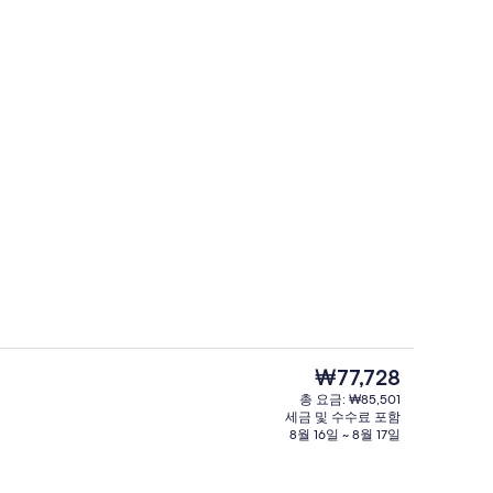
Deluxe Twin (DXT) | 무료 WiFi
현
₩77,728
재
총 요금: ₩85,501
가
세금 및 수수료 포함
아침 식사 제공
격
8월 16일 ~ 8월 17일
은
₩77,728