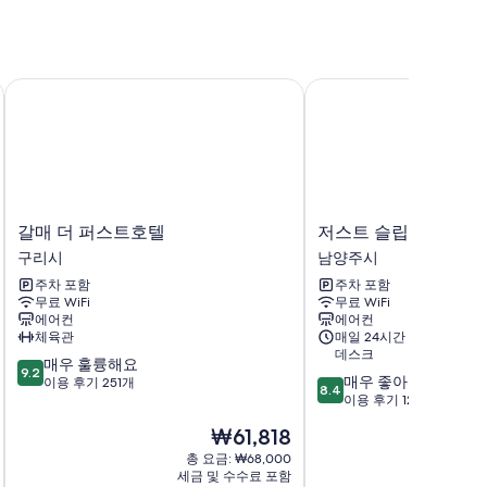
베이터
갈매 더 퍼스트호텔
저스트 슬립 호텔 다산
에어컨 뿐만 아니라 무료 WiFi, 무료 생수 같은 편의 시설 및
갈
저
갈매 더 퍼스트호텔
저스트 슬립 호텔 다
매
스
구리시
남양주시
더
트
주차 포함
주차 포함
퍼
슬
무료 WiFi
무료 WiFi
스
립
에어컨
에어컨
트
호
체육관
매일 24시간 운영 프런트
호
텔
데스크
10
매우 훌륭해요
텔
다
9.2
10
매우 좋아요
점
이용 후기 251개
구
산
8.4
점
이용 후기 12개
만
리
신
만
점
시
도
현
₩61,818
점
중
시
재
중
총 요금: ₩68,000
9.2
점
요
세금 및 수수료 포함
8.4
점,
남