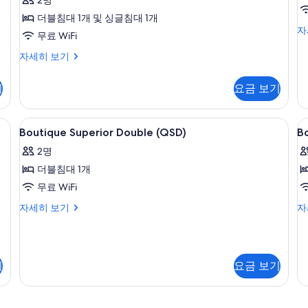
진
후
더블침대 1개 및 싱글침대 1개
기
모
Bo
자
무료 WiFi
De
2
두
Do
Superior
자세히 보기
개)
보
(Q
Twin
자
(SPT)
기
기
요금 보기
세
자
히
세
보
히
 WiFi, 각각 다른 스타일의 인테리어, 각각 다르게 가구 비치, 침대 시트
Boutique
무료 WiFi, 각각 다른 스타일의 인테리어
B
기
1
보
Boutique Superior Double (QSD)
B
Superior
D
기
2명
Double
D
더블침대 1개
(QSD)
(
사
무료 WiFi
진
Boutique
Bo
자세히 보기
자
Superior
De
모
Double
Do
두
(QSD)
(Q
자
자
보
기
요금 보기
세
세
기
히
히
보
보
기
기