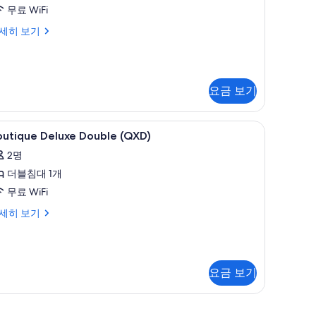
사
무료 WiFi
진
utique
세히 보기
luxe
모
uble
두
XD)
보
요금 보기
기
, 각각 다르게 가구 비치, 침대 시트
outique
무료 WiFi, 각각 다른 스타일의 인테리어, 각각
1
outique Deluxe Double (QXD)
eluxe
2명
ouble
더블침대 1개
QXD)
사
무료 WiFi
진
utique
세히 보기
luxe
모
uble
두
XD)
보
요금 보기
기