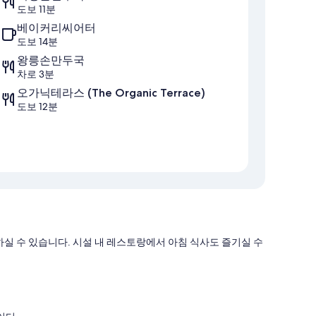
도보 11분
베이커리씨어터
도보 14분
왕릉손만두국
차로 3분
오가닉테라스 (The Organic Terrace)
도보 12분
실 수 있습니다. 시설 내 레스토랑에서 아침 식사도 즐기실 수