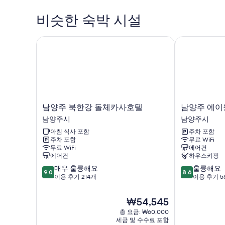
비슷한 숙박 시설
남양주 북한강 돌체카사호텔
남양주 에이원
남
남
남양주 북한강 돌체카사호텔
남양주 에이
양
양
남양주시
남양주시
주
주
아침 식사 포함
주차 포함
북
에
주차 포함
무료 WiFi
한
이
무료 WiFi
에어컨
강
원
에어컨
하우스키핑
돌
호
10
10
매우 훌륭해요
훌륭해요
체
텔
9.0
8.6
점
점
이용 후기 214개
이용 후기 5
카
남
만
만
사
양
점
점
호
주
현
₩54,545
중
중
텔
시
재
총 요금: ₩60,000
9.0
8.6
남
요
세금 및 수수료 포함
점,
점,
양