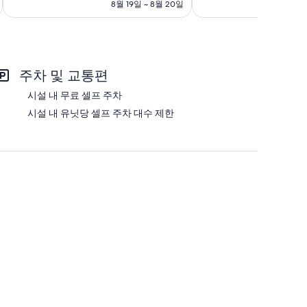
금
8월 19일 ~ 8월 20일
점,
매
양
₩61,818
매
우
주
우
훌
시
좋
륭
아
해
요,
요,
주차 및 교통편
이
이
용
용
시설 내 무료 셀프 주차
후
후
시설 내 유닛당 셀프 주차 대수 제한
기
기
12
251
개
개