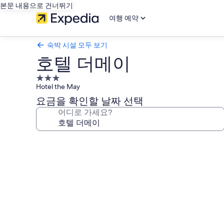
본문 내용으로 건너뛰기
여행 예약
숙박 시설 모두 보기
호텔 더메이
3.0
Hotel the May
성
급
요금을 확인할 날짜 선택
숙
어디로 가세요?
박
시
호
설
텔
더
메
이
의