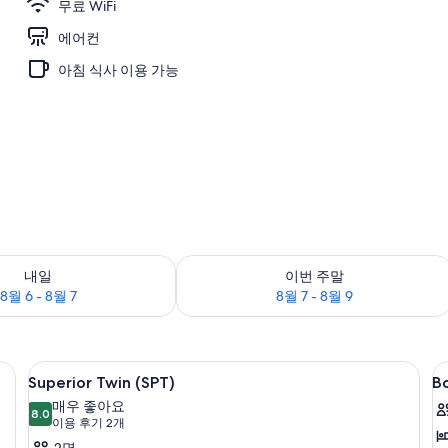
무료 WiFi
에어컨
아침 식사 이용 가능
여부 확인, 8월 6 - 8월 7
이번 주말 예약 가능 여부 확인, 8월 7 - 
내일
이번 주말
8월 6 - 8월 7
8월 7 - 8월 9
le (QSD) | 무료 WiFi, 각각 다른 스타일의 인테리어, 각각 다르게 가구 비치, 침대 시트
Superior
Superior Twin (SPT) | 무료 Wi
B
1
Superior Twin (SPT)
B
Twin
D
매우 좋아요
(SPT)
8.0
D
8.0점 만점 중 10점
(이
이용 후기 2개
(
사
용
2명