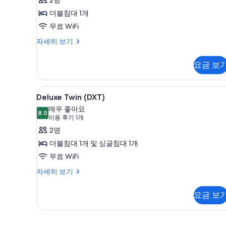
사
능
후
더블침대 1개
한
진
기
무료 WiFi
필
2
모
Boutique
자세히 보기
터
개)
두
Superior
Double
보
요금 보
(QSD)
기
자
세
Deluxe
Deluxe Twin (DXT) | 무료
4
히
Deluxe Twin (DXT)
Twin
보
매우 좋아요
기
(DXT)
8.0
8.0점 만점 중 10점
(이
이용 후기 1개
사
용
2명
진
후
더블침대 1개 및 싱글침대 1개
기
모
무료 WiFi
1
두
Deluxe
자세히 보기
개)
보
Twin
(DXT)
기
요금 보
자
세
히
보