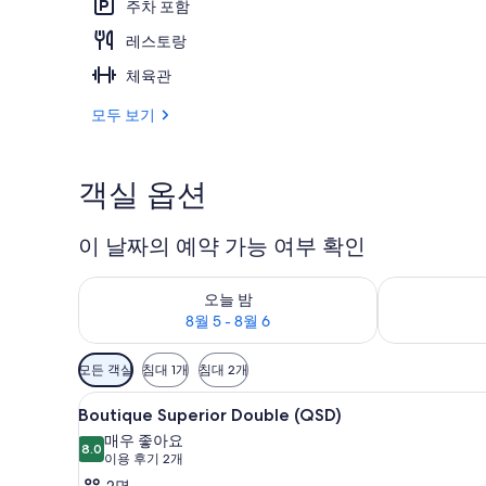
주차 포함
레스토랑
로비
체육관
모두 보기
객실 옵션
이 날짜의 예약 가능 여부 확인
오늘 밤 예약 가능 여부 확인, 8월 5 - 8월 6
내일 예약 가능 
오늘 밤
8월 5 - 8월 6
객
모든 객실
침대 1개
침대 2개
실
Boutique
Boutique Superior Doub
에
1
Boutique Superior Double (QSD)
Superior
사
매우 좋아요
Double
8.0
용
8.0점 만점 중 10점
(이
이용 후기 2개
(QSD)
가
용
2명