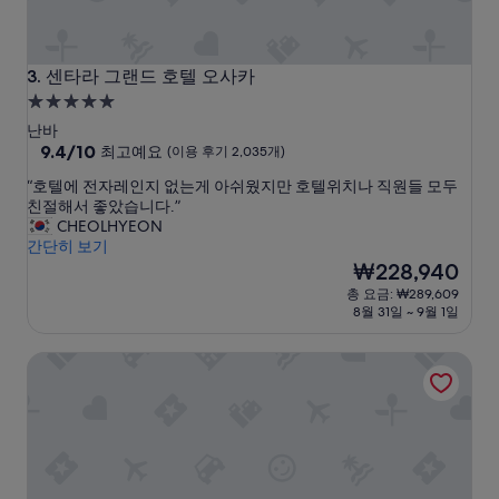
건
이
나
침
센타라 그랜드 호텔 오사카
3. 센타라 그랜드 호텔 오사카
구
5.0
류
성
청
난바
결
급
10
9.4/10
최고예요
(이용 후기 2,035개)
과
점
숙
“
“호텔에 전자레인지 없는게 아쉬웠지만 호텔위치나 직원들 모두
바
만
박
호
친절해서 좋았습니다.”
닥
점
시
텔
CHEOLHYEON
에
중
에
간단히 보기
설
머
9.4
전
현
리
₩228,940
점,
자
재
카
최
총 요금: ₩289,609
레
요
락
고
8월 31일 ~ 9월 1일
인
금
하
예
지
₩228,940
나
요,
APA 호텔 & 리조트 오사카 난바 역앞 타워
없
없
(이
는
이
용
게
깨
후
아
끗
기
쉬
했
2,035
웠
어
개)
지
요