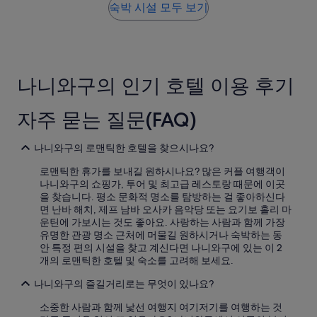
이
요
개)
숙박 시설 모두 보기
카
그
금
방
나
은
문
라
지
하
의
난
면
인
24
또
상
나니와구의 인기 호텔 이용 후기
시
가
을
간
고
좌
이
싶
자주 묻는 질문(FAQ)
우
내
네
합
성
용
니
인
!
나니와구의 로맨틱한 호텔을 찾으시나요?
다
2
!
.
명
로맨틱한 휴가를 보내길 원하시나요? 많은 커플 여행객이
적
직
1
나니와구의 쇼핑가, 투어 및 최고급 레스토랑 때문에 이곳
극
원
박
을 찾습니다. 평소 문화적 명소를 탐방하는 걸 좋아하신다
추
분
기
면 난바 해치, 제프 남바 오사카 음악당 또는 요기보 홀리 마
천
들
준
운틴에 가보시는 것도 좋아요. 사랑하는 사람과 함께 가장
합
의
최
유명한 관광 명소 근처에 머물길 원하시거나 숙박하는 동
니
친
저
안 특정 편의 시설을 찾고 계신다면 나니와구에 있는 이 2
다
절
가
개의 로맨틱한 호텔 및 숙소를 고려해 보세요.
”
함
입
덕
나니와구의 즐길거리로는 무엇이 있나요?
니
분
다.
소중한 사람과 함께 낯선 여행지 여기저기를 여행하는 것
에
요