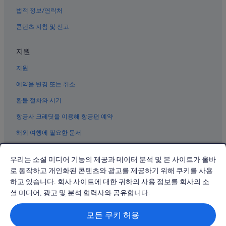
난바의 RIHGA Royal Hotels
법적 정보/연락처
신세카이의 허니문 리조트 및 호텔
콘텐츠 지침 및 신고
모토마치의 Independent 호텔
지원
오사카 호텔
지원
신세카이의 아침 식사 제공 호텔
난바의 반려동물 동반 가능 호텔
예약을 변경 또는 취소
나니와구의 4성급 호텔
환불 절차와 시기
난바의 골프 호텔
항공사 크레딧을 이용해 항공편 예약
신사이바시의 워터파크 호텔
해외 여행에 필요한 문서
요시모토 무겐다이 홀 오사카 근처 호텔
우리는 소셜 미디어 기능의 제공과 데이터 분석 및 본 사이트가 올바
난바의 4성급 호텔
로 동작하고 개인화된 콘텐츠와 광고를 제공하기 위해 쿠키를 사용
나니와구의 스파가 있는 리조트 및 호텔
하고 있습니다. 회사 사이트에 대한 귀하의 사용 정보를 회사의 소
© 2026 Expedia, Inc., Expedia Group 계열사. All rights reserved.
미나미의 온천 호텔
Expedia 및 비행기 로고는 Expedia, Inc.의 상표 또는 등록 상표입니다.
셜 미디어, 광고 및 분석 협력사와 공유합니다.
분쟁 해결: 전화: 02-3480-0118, 이메일: travel@support.expedia.co.kr
나니와구의 3성급 호텔
트래블파트너익스체인지코리아 주식회사. 사업자등록번호: 821-88-01025
모든 쿠키 허용
익스피디아트래블코리아 주식회사, 서울특별시 종로구 종로5길 7(청진동).
오사카난바역 근처 호텔
사업자등록번호: 724-86-00245.