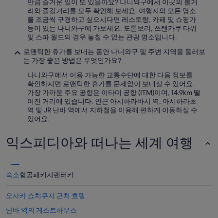
만큼 즐거운 일이 또 있을까요? 나니와구에서 이곳의 볼거
기
금
리와 즐길거리를 모두 확인해 보세요. 여행지의 모든 명소
억
과
를 조금씩 구경하고 싶으시다면 레스토랑, 카페 및 쇼핑가
에
예
등이 있는 나니와구에 가보세요. 도톤보리, 쓰텐카쿠 타워
남
약
및 스파 월드의 경우 놓칠 수 없는 관광 명소입니다.
는
가
여
능
로맨틱한 휴가를 보내는 동안 나니와구 및 주변 지역을 둘러보
행
여
는 가장 좋은 방법은 무엇인가요?
이
부
되
는
나니와구에서 이용 가능한 교통수단에 대한 다음 정보를
었
변
확인하시면 로맨틱한 휴가를 문제없이 보내실 수 있어요.
습
경
가장 가까운 주요 공항은 이타미 공항 (ITM)이며, 14.9km 떨
니
될
어진 거리에 있습니다. 인근 아시하라바시 역, 아시하라초
다
수
역 및 JR 난바 역에서 지하철을 이용해 편하게 이동하실 수
”
있
있어요.
으
며,
익스피디아와 떠나는 세계 여행
추
가
약
관
숙소
항공
패키지
렌터카
이
적
오사카 쇼치쿠자 근처 호텔
용
될
난바 역의 게스트하우스
수