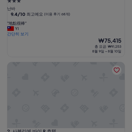
3.0
성
난바
급
10
9.4/10
최고예요
(이용 후기 68개)
점
숙
“
“地點很棒”
만
박
地
YI
점
시
點
간단히 보기
중
很
설
현
₩75,415
9.4
棒
재
점,
총 요금: ₩91,253
”
요
최
8월 9일 ~ 8월 10일
금
고
₩75,415
예
사블리에 바이 R 호텔
요,
(이
용
후
기
68
개)
사블리에 바이 R 호텔
2. 사블리에 바이 R 호텔