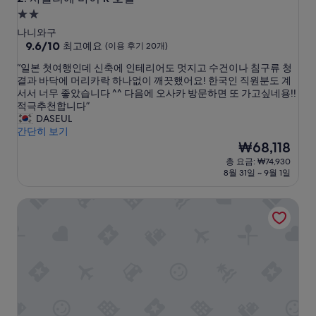
2.0
성
나니와구
급
10
9.6/10
최고예요
(이용 후기 20개)
점
숙
“
“일본 첫여행인데 신축에 인테리어도 멋지고 수건이나 침구류 청
만
박
일
결과 바닥에 머리카락 하나없이 깨끗했어요! 한국인 직원분도 계
점
시
본
서서 너무 좋았습니다 ^^ 다음에 오사카 방문하면 또 가고싶네용!!
중
첫
적극추천합니다”
설
9.6
여
DASEUL
점,
행
간단히 보기
최
인
현
₩68,118
고
데
재
예
총 요금: ₩74,930
신
요
요,
8월 31일 ~ 9월 1일
축
금
(이
에
₩68,118
용
센타라 그랜드 호텔 오사카
인
후
테
기
리
20
어
개)
도
멋
지
고
수