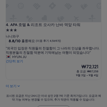
만
!
호
한
텔
국
위
인
치
직
나
원
APA 호텔 & 리조트 오사카 난바 역앞 타워
4. APA 호텔 & 리조트 오사카 난바 역앞 타워
직
분
3.0
원
도
성
들
나니와구
계
모
급
10
8.8/10
서
훌륭해요
(이용 후기 4,569개)
두
점
서
숙
“
“외국인 입장은 직원들의 친절함이 그 나라의 인상을 좌우합니다.
친
만
너
박
외
직원분들의 친절함 덕분에 기억에남는 여행이 되었습니다”
절
점
무
시
국
HYUN JU
해
중
좋
인
간단히 보기
설
서
8.8
았
입
현
좋
₩72,121
점,
습
장
재
았
훌
니
총 요금: ₩87,258
은
요
습
륭
다
9월 3일 ~ 9월 4일
직
금
니
해
^
원
₩72,121
다
요,
^
더 보기
들
.
(이
다
의
”
용
음
친
표
표시된 요금은 지난 24시간 이내 성인 2명 1박 기준 최저가입니다. 요금과 예
후
에
절
약 가능 여부는 변경될 수 있으며, 추가 약관이 적용될 수 있습니다.
시
기
오
함
된
4,569
사