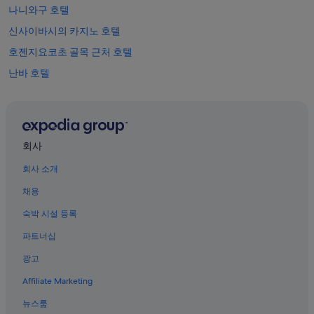
있
나니와구 호텔
습
신사이바시의 카지노 호텔
니
다.
호젠지요코초 골목 근처 호텔
난바 호텔
소에몬초의 5성급 호텔
사쿠라가와역 근처 호텔
신사이바시의 아침 식사 제공 호텔
회사
소에몬초의 저렴한 호텔
회사 소개
나니와구의 온수 욕조가 있는 호텔
채용
나니와구의 공항 셔틀 제공 호텔
숙박 시설 등록
이마미야 역 근처 호텔
파트너십
아시하라바시 역의 콘도
광고
도톤보리 아케이드 근처 호텔
Affiliate Marketing
미나미의 럭셔리 호텔
난바의 금연 호텔
뉴스룸