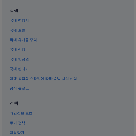
오사카의 료칸
검색
난바의 Solare Hotels and Resorts
국내 여행지
난바의 온천 호텔
국내 호텔
난바센니치마에 호텔
국내 휴가용 주택
난바의 온수 욕조가 있는 호텔
국내 여행
모토마치 호텔
나니와구의 가족 여행 호텔
국내 항공권
난바 야사카 신사 근처 호텔
국내 렌터카
미나미의 발코니가 있는 호텔
여행 목적과 스타일에 따라 숙박 시설 선택
난바의 5성급 호텔
공식 블로그
나니와구의 WiFi 제공 호텔
정책
아메리카무라 근처 호텔
개인정보 보호
난바의 주차 가능 호텔
난바의 아침 식사 제공 호텔
쿠키 정책
오사카난바역의 아파트
이용약관