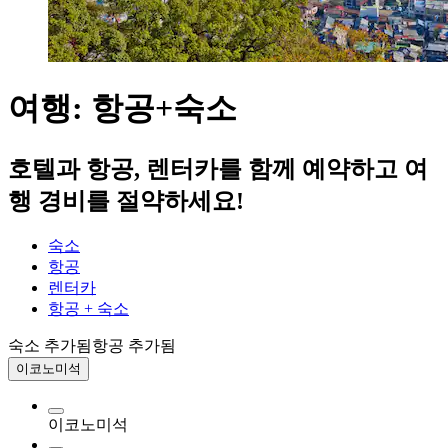
여행: 항공+숙소
호텔과 항공, 렌터카를 함께 예약하고 여
행 경비를 절약하세요!
숙소
항공
렌터카
항공 + 숙소
숙소 추가됨
항공 추가됨
이코노미석
이코노미석