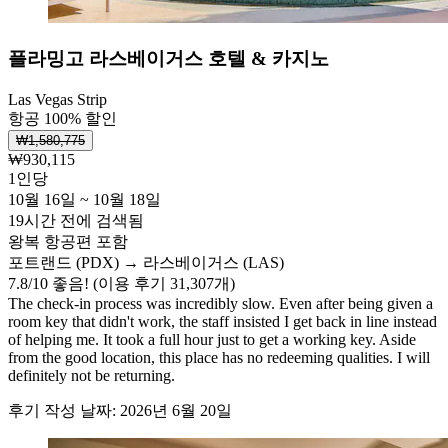
플라밍고 라스베이거스 호텔 & 카지노
Las Vegas Strip
항공 100% 할인
₩1,580,775
₩930,115
1인당
10월 16일 ~ 10월 18일
19시간 전에 검색됨
왕복 항공편 포함
포트랜드 (PDX) → 라스베이거스 (LAS)
7.8
/
10
좋음! (이용 후기 31,307개)
The check-in process was incredibly slow. Even after being given a
room key that didn't work, the staff insisted I get back in line instead
of helping me. It took a full hour just to get a working key. Aside
from the good location, this place has no redeeming qualities. I will
definitely not be returning.
후기 작성 날짜: 2026년 6월 20일