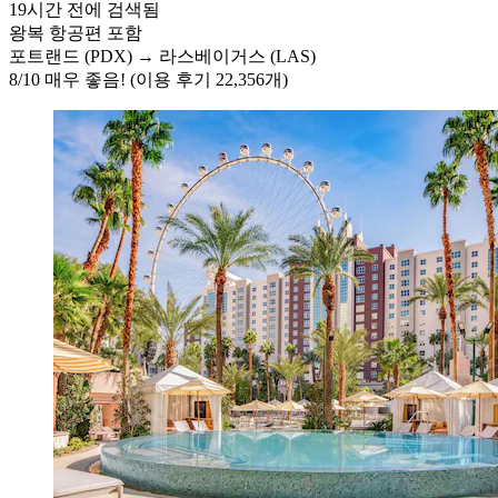
19시간 전에 검색됨
왕복 항공편 포함
포트랜드 (PDX) → 라스베이거스 (LAS)
8
/
10
매우 좋음! (이용 후기 22,356개)