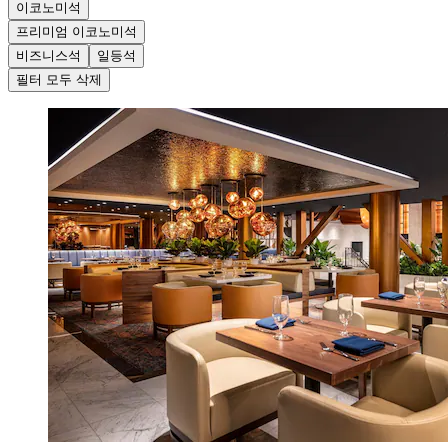
이코노미석
프리미엄 이코노미석
비즈니스석
일등석
필터 모두 삭제