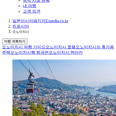
숙박 시설 등록
내 여행
고객 의견
일본
아시아
패키지
Expedia.co.kr
히로시마
오노미치시
여행 계획하기
오노미치시 여행 가이드
오노미치시 호텔
오노미치시의 휴가용
주택
오노미치시행 항공편
오노미치시 렌터카