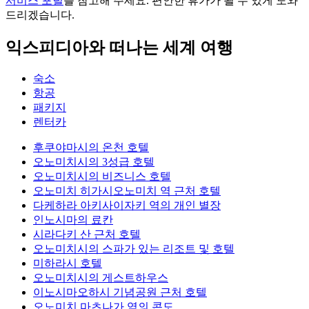
서비스 포털
를 참고해 주세요. 편안한 휴가가 될 수 있게 도와
드리겠습니다.
익스피디아와 떠나는 세계 여행
숙소
항공
패키지
렌터카
후쿠야마시의 온천 호텔
오노미치시의 3성급 호텔
오노미치시의 비즈니스 호텔
오노미치 히가시오노미치 역 근처 호텔
다케하라 아키사이자키 역의 개인 별장
인노시마의 료칸
시라다키 산 근처 호텔
오노미치시의 스파가 있는 리조트 및 호텔
미하라시 호텔
오노미치시의 게스트하우스
이노시마오하시 기념공원 근처 호텔
오노미치 마츠나가 역의 콘도