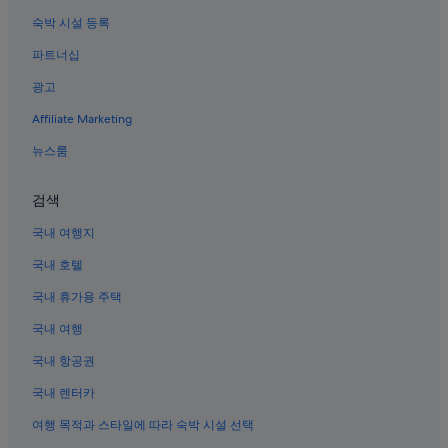
샹파뉴아르덴의 리조트
숙박 시설 등록
몽테프후 호텔
파트너십
오이리 호텔
광고
르메닐 쉬르오제 호텔
Affiliate Marketing
지브리 레 루아지 호텔
허시의 성
뉴스룸
샴페인의 로지
검색
플란시 라비 호텔
국내 여행지
샴페인의 코티지
국내 호텔
도농 호텔
국내 휴가용 주택
샹파뉴아르덴의 타운하우스
국내 여행
잉리쉬 자르 근처 호텔
에페르네 근처 호텔
국내 항공권
망씨의 B&B
국내 렌터카
샹파뉴아르덴의 해변 호텔
여행 목적과 스타일에 따라 숙박 시설 선택