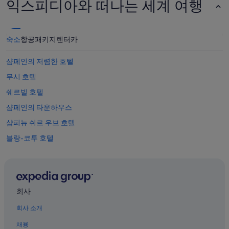
익스피디아와 떠나는 세계 여행
숙소
항공
패키지
렌터카
샴페인의 저렴한 호텔
무시 호텔
쉐르빌 호텔
샴페인의 타운하우스
샴피뉴 쉬르 우브 호텔
블랑-코투 호텔
망씨 호텔
브로예 호텔
뢰브 호텔
회사
샹파뉴아르덴의 트리하우스
회사 소개
샹파뉴아르덴의 럭셔리 호텔
채용