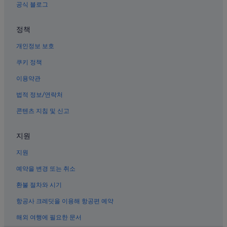
샹파뉴아르덴의 하우스보트
공식 블로그
샬롱 앙 샹파뉴 호텔
정책
파니에르 호텔
개인정보 보호
샴페인의 2성급 호텔
베르제-레-베르투스 호텔
쿠키 정책
Chalons-En-Champagne Mairy-sur-Marne 역 근처 호텔
이용약관
샹파뉴아르덴의 농장체험 숙박 시설
법적 정보/연락처
샹파뉴아르덴의 성
콘텐츠 지침 및 신고
샹파뉴아르덴의 호스텔
지원
샹파뉴아르덴의 부티크 호텔
지원
랑트 호텔
아티스 호텔
예약을 변경 또는 취소
환불 절차와 시기
항공사 크레딧을 이용해 항공편 예약
해외 여행에 필요한 문서