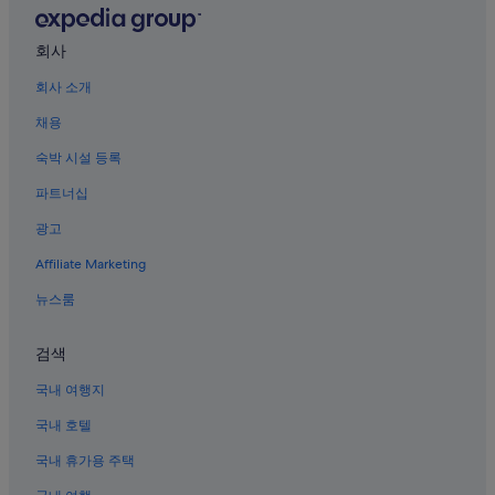
제노바대학교 근처 호텔
프레 호텔
회사
리구리아 호텔
회사 소개
제노아 주 호텔
채용
산 로렌초 성당 근처 호텔
숙박 시설 등록
리구리아의 농장체험 숙박 시설
파트너십
쿠아르토 데이 밀레 호텔
광고
제노바 시청 근처 호텔
Affiliate Marketing
마라시 호텔
뉴스룸
첸트로 오베스트 호텔
스트라다 누오바 박물관 근처 호텔
검색
Genoa Genova Brignole 역 근처 호텔
국내 여행지
산마르티노 종합병원 근처 호텔
국내 호텔
국내 휴가용 주택