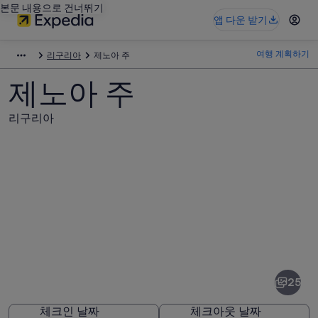
본문 내용으로 건너뛰기
앱 다운 받기
여행 계획하기
리구리아
제노아 주
제노아 주
리구리아
제
노
아
25
주
체크인 날짜
체크아웃 날짜