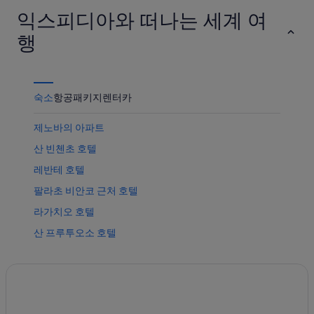
익스피디아와 떠나는 세계 여
행
숙소
항공
패키지
렌터카
제노바의 아파트
산 빈첸초 호텔
레반테 호텔
팔라초 비안코 근처 호텔
라가치오 호텔
산 프루투오소 호텔
제노바의 아파트식 호텔
제노바 역사 센터 호텔
루이지 페라리스 스타디움 근처 호텔