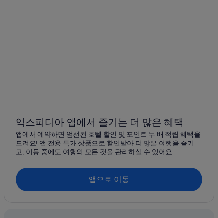
제노바의 호스텔
메디아 발 비사뇨 호텔
카스텔레토 호텔
첸트로 에스트 호텔
메디오 레반테 호텔
세스트포넨테 호텔
제노바의 개인 별장
제노아 항구 유람선 선착장 근처 호텔
보카다세 호텔
익스피디아 앱에서 즐기는 더 많은 혜택
파르키 디 네르비 근처 호텔
앱에서 예약하면 엄선된 호텔 할인 및 포인트 두 배 적립 혜택을
드려요! 앱 전용 특가 상품으로 할인받아 더 많은 여행을 즐기
제노아 포트 센터 근처 호텔
고, 이동 중에도 여행의 모든 것을 관리하실 수 있어요.
알바로 호텔
제노바 호텔
앱으로 이동
퀸토 알 마레 호텔
제노바의 해변 호텔