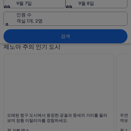
사
9월 7일
9월 8일
진
인원 수
객실 1개, 2명
제노아 주
검색
제노아 주의 인기 도시
제노바
포르토
오래된 항구 도시에서 웅장한 궁궐과 중세의 거리를 둘러
우연히
항구, 역사 및 아쿠아리움
친절한 
보며 정통 이탈리아를 경험하세요.
껴보세
꼭 가볼 명소
꼭 가