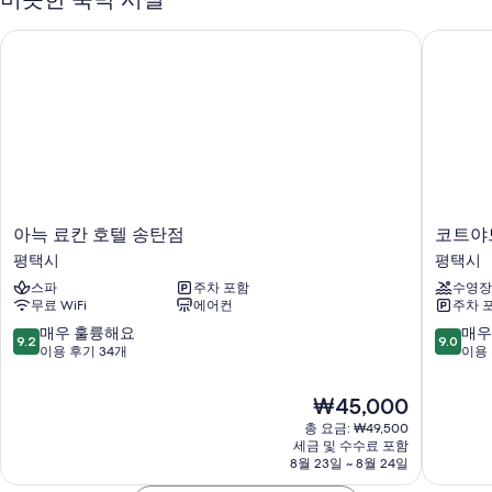
객실 특징
아늑 료칸 호텔 송탄점
코트야드
모든 500개 객실에는 편안하고 여유로운 숙박을 위해 무료 WiFi 외에도 에
어컨 같은 편의 시설 및 서비스가 마련되어 있습니다.
또한, 다음과 같은 편의 시설 및 서비스를 이용하실 수 있습니다.
욕실 - 샤워 시설 및 헤어드라이어 이용 가능
파티오, 냉장고 및 전자레인지
아
코
아늑 료칸 호텔 송탄점
코트야
늑
트
평택시
평택시
료
야
스파
주차 포함
수영장
칸
드
무료 WiFi
에어컨
주차 
호
바
텔
이
10
10
매우 훌륭해요
매우
9.2
9.0
송
메
점
점
이용 후기 34개
이용 
탄
리
만
만
점
어
점
점
현
₩45,000
평
트
중
중
재
택
총 요금: ₩49,500
평
9.2
9.0
요
세금 및 수수료 포함
시
택
점,
점,
금
8월 23일 ~ 8월 24일
평
매
매
₩45,000
택
우
우