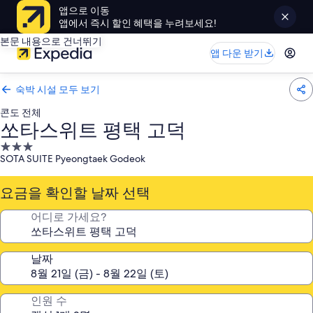
앱으로 이동
앱에서 즉시 할인 혜택을 누려보세요!
본문 내용으로 건너뛰기
앱 다운 받기
숙박 시설 모두 보기
콘도 전체
쏘타스위트 평택 고덕
3.0
SOTA SUITE Pyeongtaek Godeok
성
급
요금을 확인할 날짜 선택
숙
박
어디로 가세요?
시
설
날짜
인원 수