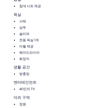
침대 시트 제공
욕실
샤워
샴푸
슬리퍼
전용 욕실 1개
타월 제공
헤어드라이어
화장지
생활 공간
방충망
엔터테인먼트
40인치 TV
야외 구역
정원