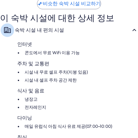
비슷한 숙박 시설 비교하기
시
훌
훌
륭
륭
이 숙박 시설에 대한 상세 정보
해
해
요,
요,
이
이
숙박 시설 내 편의 시설
용
용
후
후
기
기
인터넷
34
54
콘도에서 무료 WiFi 이용 가능
개
개
주차 및 교통편
시설 내 무료 셀프 주차(지붕 있음)
시설 내 셀프 주차 공간 제한
식사 및 음료
냉장고
전자레인지
다이닝
매일 유럽식 아침 식사 유료 제공(07:00~10:00)
침실