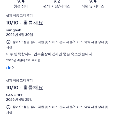
9.4
9.2
9.4
로
개
너
요.
이
청결 상태
편의 시설/서비스
직원 및 서비스
예
이
무
100
용
요.
용
이
별
개
후
실제 이용 고객 후기
100
후
로
이
기
용
10/10 - 훌륭해요
개
기
예
용
중
이
중
후
sunghak
요.
후
74
용
18
2026년 4월 30일
100
기
기
개
후
개
개
좋아요: 청결 상태, 직원 및 서비스, 편의 시설/서비스, 숙박 시설 상태 및
중
기
시설
이
4
중
용
개
아주 만족합니다. 업무출장이였지만 좋은 숙소였습니다
1
후
2026년 4월에 2박 숙박함
개
기
0
중
3
실제 이용 고객 후기
개
10/10 - 훌륭해요
SANGHEE
2026년 4월 25일
좋아요: 청결 상태, 직원 및 서비스, 편의 시설/서비스, 숙박 시설 상태 및
시설