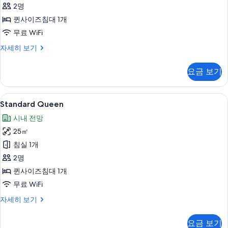
필
진
2명
터
모
퀸사이즈침대 1개
두
무료 WiFi
보
Club
자세히 보기
Sota
기
Queen
요금 보기
Business
자
세
Standard
Standard Queen | 무료 WiFi, 침대 시트
5
히
Standard Queen
Queen
보
시내 전망
기
사
25㎡
진
침실 1개
모
2명
두
퀸사이즈침대 1개
보
무료 WiFi
기
Standard
자세히 보기
Queen
자
요금 보기
세