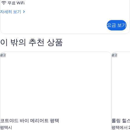
무료 WiFi
모
두
Club
자세히 보기
Sota
보
Family
요금 보기
기
자
세
히
이 밖의 추천 상품
보
기
코트야드 바이 메리어트 평택
롤링 힐스
광고
광고
코트야드 바이 메리어트 평택
롤링 힐
평택시
평택에서 2