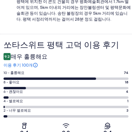
평택에 위치한 이 콘도 건물의 경우 평화예술회관에서 1.7km 떨
어져 있으며, 5km 이내의 거리에는 장안볼링센터 및 평택문화예
술회관 등이 있습니다. 송탄 볼링장의 경우 5km 거리에 있습니
다. 평택 서정리역까지는 걸어서 28분 정도 걸립니다.
쏘타스위트 평택 고덕 이용 후기
이
용
매우 훌륭해요
9.2
후
이용 후기 100개
기
평
10 - 훌륭해요
74
점
평
8 - 좋아요
18
10
점
평
-
6 - 괜찮아요
4
8
훌
점
평
-
4 - 별로예요
1
륭
6
좋
점
평
-
2 - 너무 별로예요
3
해
아
4
괜
점
요.
-
요.
찮
2
100
별
100
-
아
개