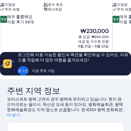
수영장
온수 욕조
수영장
주차 포함
레스토랑
주차 포
10
10
매우 훌륭해요
매우 
9.0
9.0
점
점
이용 후기 54개
이용 후
만
만
현
₩230,000
점
점
재
총 요금: ₩253,000
중
중
요
세금 및 수수료 포함
9.0
9.0
금
8월 21일 ~ 8월 22일
점,
점,
₩230,000
매
매
로그인해 이용 가능한 할인과 특전을 확인하실 수 있어요. 리워
우
우
드를 적립해 더 많은 여행을 즐겨보세요!
훌
훌
륭
륭
로그인
지금 무료 가입
해
해
요,
요,
이
이
주변 지역 정보
용
용
후
후
쏘타스위트 평택 고덕의 경우 평택에 위치하고 있습니다. 현지 랜
기
기
드마크로는 궐리사, 독산성 요새 등이 있어요. 평화예술회관, 평택
54
1,004
문화예술회관도 지역 명소로 손꼽힙니다. 한국SGI 평택 문화회관,
개
개
진위헌 시민 유원지도 놓치지 마세요.
더 보기
평택 여행 가이드 보기
평택의 더 많은 콘도 보기