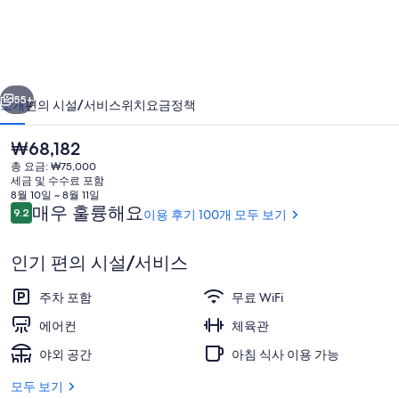
트
평
택
이전
다음
고
55+
소개
편의 시설/서비스
위치
요금
정책
덕
현
₩68,182
의
재
총 요금: ₩75,000
가
사
세금 및 수수료 포함
격
8월 10일 ~ 8월 11일
진
은
이
매우 훌륭해요
9.2
이용 후기 100개 모두 보기
10점 만점 중 9.2점.
₩68,182
용
갤
후
인기 편의 시설/서비스
기
러
외관
리
주차 포함
무료 WiFi
에어컨
체육관
야외 공간
아침 식사 이용 가능
모두 보기