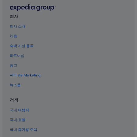
수로파티 공원 근처 호텔
센트럴 자카르타의 웨딩 호텔
회사
자카르타의 전자레인지 구비 호텔
회사 소개
Rscm 근처 호텔
채용
센트럴 자카르타 호텔
숙박 시설 등록
센트럴 자카르타의 온수 욕조가 있는 호텔
파트너십
자카르타의 리조트
광고
치키니 호텔
Affiliate Marketing
멘뗑의 4성급 호텔
뉴스룸
곤당디아 호텔
센트럴 자카르타의 해변 호텔
검색
센트럴 자카르타의 간이 주방이 있는 호텔
국내 여행지
센트럴 자카르타의 발코니가 있는 호텔
국내 호텔
자카르타의 부티크 호텔
국내 휴가용 주택
마트라만 호텔