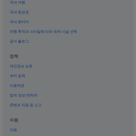
국내 여행
센트럴 자카르타의 골프 호텔
국내 항공권
이스마일 마르주키 공원 근처 호텔
국내 렌터카
잘란 수라바야 벼룩시장 근처 호텔
여행 목적과 스타일에 따라 숙박 시설 선택
이탈리아 대사관 근처 호텔
공식 블로그
자카르타의 해변 호텔
쯤빠까 뿌띠 호텔
정책
자카르타의 MGM 호텔
개인정보 보호
망가라이 호텔
쿠키 정책
Jakarta Kramat 역의 아파트
이용약관
자카르타 골프 클럽 근처 호텔
법적 정보/연락처
자카르타의 수영장이 있는 호텔
콘텐츠 지침 및 신고
인도네시아 국립도서관 근처 호텔
인도네시아 국립미술관 근처 호텔
지원
골든 트라이앵글 근처 호텔
지원
자카르타의 로맨틱 호텔