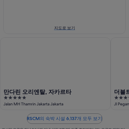
에
월
해
-
대
16
8
RSCM
일
월
에
해
에
23
서
RSCM
지도로 보기
일
에
대
가
에
서
해
까
만다린 오리엔탈, 자카르타
더블트리 
대
가
RSCM
운
에
해
까
상
서
RSCM
운
품
에
가
상
가
서
까
품
격
가
운
가
확
까
상
격
인
운
품
확
만다린 오리엔탈, 자카르타
더블트
상
가
인
5
5
로
품
격
out
out
Jalan MH Thamrin Jakarta Jakarta
Jl Pegan
가
확
of
of
격
인
5
5
확
RSCM의 숙박 시설 6,137개 모두 보기
인