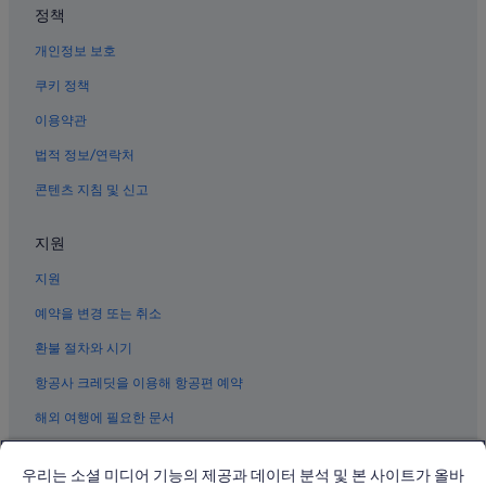
정책
강릉의 바닷가 호텔
개인정보 보호
강릉의 주차 가능 호텔
강릉의 콘도 리조트
쿠키 정책
강릉의 캡슐 호텔
이용약관
강릉의 궁전
법적 정보/연락처
강릉의 5성급 호텔
콘텐츠 지침 및 신고
강릉의 개인 별장
지원
강릉의 골프 호텔
지원
강릉의 하우스보트
강릉의 게스트하우스
예약을 변경 또는 취소
강릉의 Independent 호텔
환불 절차와 시기
강릉의 모텔
항공사 크레딧을 이용해 항공편 예약
강릉의 로맨틱 호텔
해외 여행에 필요한 문서
강릉의 반려동물 동반 가능 호텔
우리는 소셜 미디어 기능의 제공과 데이터 분석 및 본 사이트가 올바
강릉의 포우사다