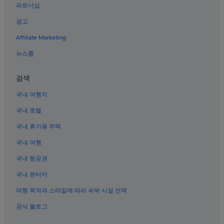
파트너십
강릉의 콘도
광고
강릉의 공항 셔틀 제공 호텔
Affiliate Marketing
강릉의 비즈니스 호텔
강릉의 전자레인지 구비 호텔
뉴스룸
강릉의 인/여관
검색
강릉의 타운하우스
국내 여행지
강릉의 빌라
국내 호텔
강릉의 웨딩 호텔
국내 휴가용 주택
강릉의 2성급 호텔
국내 여행
강릉의 해변 호텔
강릉의 부티크 호텔
국내 항공권
강릉의 3성급 호텔
국내 렌터카
강릉의 저렴한 호텔
여행 목적과 스타일에 따라 숙박 시설 선택
강릉의 리조트
공식 블로그
강릉의 아파트