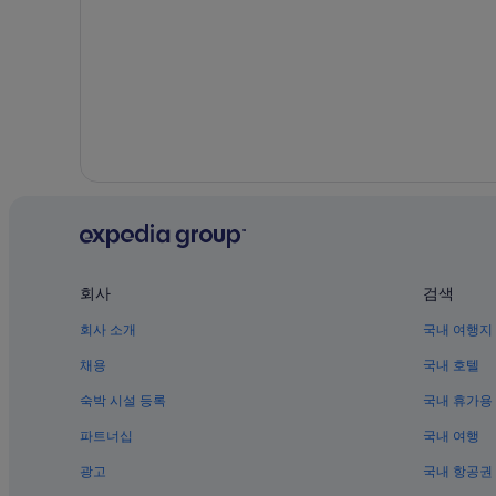
히로다이 후조쿠갹코마에 역 근처 호텔
히로시마의 스파가 있는 리조트 및 호텔
히로시마 에비야마 날씨박물관 근처 호텔
히지야마초 호텔
나카 워드 호텔
히로시마의 웨딩 호텔
히로시마 평화 기념 공원 근처 호텔
가이타정의 호스텔
마쓰다 줌줌 스타디움 근처 호텔
회사
검색
히로시마의 5성급 호텔
회사 소개
국내 여행지
미나미구의 4성급 호텔
채용
국내 호텔
후추 초의 3성급 호텔
숙박 시설 등록
국내 휴가용
히로시마의 로지
파트너십
국내 여행
광고
국내 항공권