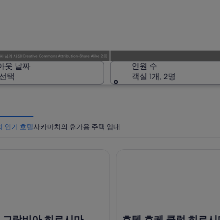
ki
님의
사진
(
Creative Commons Attribution-Share Alike 2.0
)
아웃 날짜
인원 수
 선택
객실 1개, 2명
 인기 호텔
사카마치의 휴가용 주택 임대
그랑비아 히로시마
호텔 호케 클럽 히로시마
 그랑비아 히로시마
호텔 호케 클럽 히로시