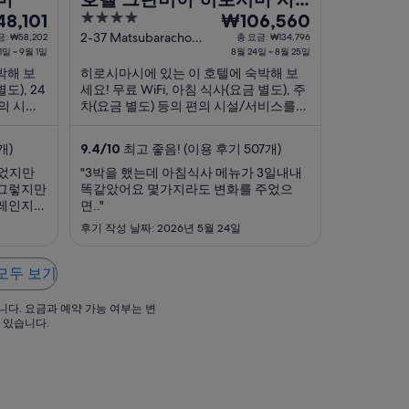
4
8
8,101
우스 게이트
₩106,560
out
월
2-37 Matsubaracho
: ₩58,202
총 요금: ₩134,796
1일 ~ 9월 1일
Hiroshima Hiroshima
8월 24일 ~ 8월 25일
of
24
박해 보
히로시마시에 있는 이 호텔에 숙박해 보
5
일
도), 24
세요! 무료 WiFi, 아침 식사(요금 별도), 주
부
의 시설/
차(요금 별도) 등의 편의 시설/서비스를
터
 친절한
이용하실 수 있죠. 주변에 마쓰다 줌줌 스
8
이 고객들
타디움, 히로시마 그린 경기장 같은 인기
개)
9.4
/
10
최고 좋음! (이용 후기 507개)
. 주변
명소가 있어 관광을 즐기기에도 좋아요.
월
있었지만
"3박을 했는데 아침식사 메뉴가 3일내내
25
 그렇지만
똑같았어요 몇가지라도 변화를 주었으
일
자레인지
면.."
까
르겠어요.
후기 작성 날짜: 2026년 5월 24일
지
요
 모두 보기
금
은
니다. 요금과 예약 가능 여부는 변
1
 있습니다.
박
당
,101
₩106,560
입