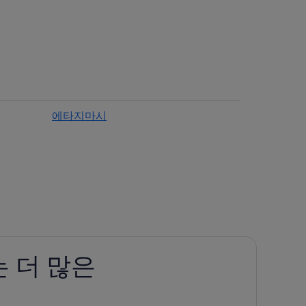
텔
에타지마시
 더 많은