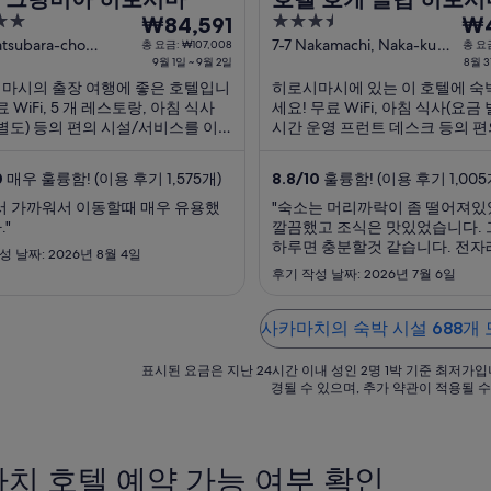
9
3.5
8
₩84,591
₩4
월
out
월
atsubara-cho
7-7 Nakamachi, Naka-ku
총 요금: ₩107,008
총 요금
hima Hiroshima-ken
9월 1일 ~ 9월 2일
Hiroshima Hiroshima-ken
8월 3
of
1
31
마시의 출장 여행에 좋은 호텔입니
히로시마시에 있는 이 호텔에 숙
5
일
일
료 WiFi, 5 개 레스토랑, 아침 식사
세요! 무료 WiFi, 아침 식사(요금 별
부
부
 별도) 등의 편의 시설/서비스를 이
시간 운영 프런트 데스크 등의 편
터
터
 수 있죠. 특히 아침 식사, 친절한
서비스를 이용하실 수 있죠. 특히
9
9
서비스 등이 고객들로부터 좋은 반
고객 서비스, 숙박 시설 상태 등
0
매우 훌륭함! (이용 후기 1,575개)
8.8
/
10
훌륭함! (이용 후기 1,005
얻고 있습니다. 주변에 마쓰다 줌줌
월
로부터 좋은 반응을 얻고 있습니다
월
, 히로시마 그린 경기장 ...
에 큐 일본은행, 후쿠로마치 ...
서 가까워서 이동할때 매우 유용했
"숙소는 머리까락이 좀 떨어져
2
1
"
깔끔했고 조식은 맛있었습니다.
일
일
하루면 충분할것 같습니다. 전
성 날짜: 2026년 8월 4일
까
까
없고요 대욕장은 이용안해서 모
후기 작성 날짜: 2026년 7월 6일
지
지
위치는 아주 좋습니다"
요
요
사카마치의 숙박 시설 688개
금
금
은
은
표시된 요금은 지난 24시간 이내 성인 2명 1박 기준 최저가입
1
1
경될 수 있으며, 추가 약관이 적용될 수
박
박
당
당
₩84,591
₩48
치 호텔 예약 가능 여부 확인
입
입