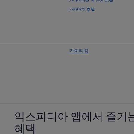
가나야마초 역 근처 호텔
사카마치 호텔
히로시마 야노 역의 콘도
히로시마 시립 현대미술관 근처 호
가이타정의 모텔
후추 초 호텔
가이타정
히로시마 야노 역 근처 호텔
히로시마의 트리하우스
히로시마의 호스텔
히로시마 야노 역의 호스텔
가이타정의 료칸
히로시마의 Livemax 호텔
히로시마의 럭셔리 호텔
익스피디아 앱에서 즐기는
히로시마의 료칸
혜택
히로시마의 개인 별장