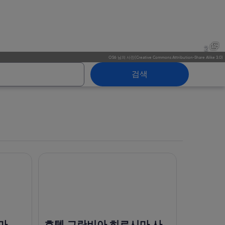
2
OS6
님의
사진
(
Creative Commons Attribution-Share Alike 3.0
)
검색
호텔 그란비아 히로시마 사우스 게이트
사카마치
마
호텔 그란비아 히로시마 사