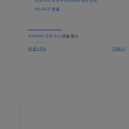
히로다이 후조쿠갹코마에 역의 콘도
미나미구 호텔
히로시마의 가족 여행 호텔
히로시마의 3성급 호텔
히로시마코 역 근처 호텔
사카마치 근처 도시
관광 명소
히로다이 후조쿠갹코마에 역의 게스트하우스
히로시마
구레시
마츠다 박물관 근처 호텔
히로시마 야노 역의 아파트
에타지마초 키리쿠시 호텔
아키 군 호텔
히로시마의 아파트
히로시마의 펜션
히로시마의 허니문 리조트 및 호텔
히로시마시립역사전통공예박물관 근처 호텔
사카마치의 리조트