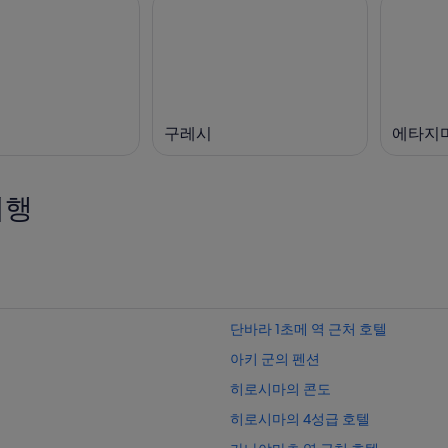
구레시
에타지
여행
단바라 1초메 역 근처 호텔
아키 군의 펜션
히로시마의 콘도
히로시마의 4성급 호텔