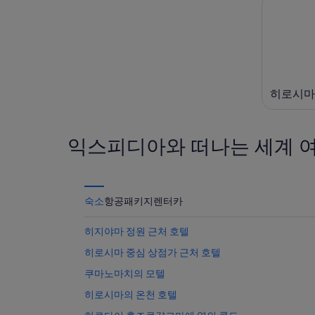
-
9
간:
8
일
8
월
-
월
9
8
14
일)
월
일
10
-
히로시마
일)
8
월
16
익스피디아와 떠나는 세계 
일)
숙소
항공
패키지
렌터카
히지야마 정원 근처 호텔
히로시마 중심 상점가 근처 호텔
쿠마노마치의 모텔
히로시마의 온천 호텔