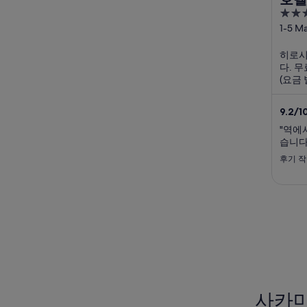
4
out
1-5 M
Hiros
of
히로시
5
다. 무
(요금
용하실
고객 
9.2
/
1
응을 
스타디움
"역에
습니다.
후기 작
사카마