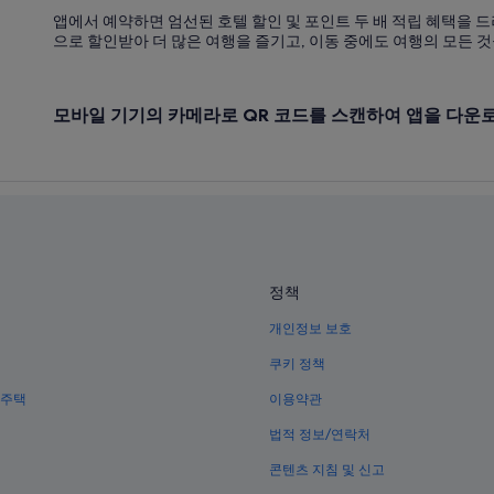
히로다이 후조쿠갹코마에 역의 호
앱에서 예약하면 엄선된 호텔 할인 및 포인트 두 배 적립 혜택을 드
가이타정 호텔
으로 할인받아 더 많은 여행을 즐기고, 이동 중에도 여행의 모든 것
히로시마 호텔
요시우라의 4성급 호텔
모바일 기기의 카메라로 QR 코드를 스캔하여 앱을 다운
히로시마의 전자레인지 구비 호텔
히로시마의 비즈니스 호텔
미나미쿠야쿠쇼마에 역 근처 호텔
히로시마의 주차 가능 호텔
사카 베이 사이드 비치 근처 호텔
정책
히로시마의 크루즈
개인정보 보호
히로시마의 게스트하우스
쿠키 정책
요시우라의 3성급 호텔
 주택
이용약관
사카마치의 4성급 호텔
법적 정보/연락처
콘텐츠 지침 및 신고