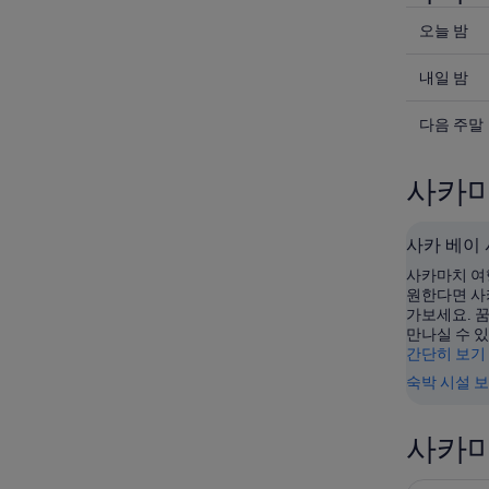
오
오늘 밤
늘
내
밤
내일 밤
일
사
다
밤
다음 주말
카
음
사
마
주
카
치
사카마
말
마
의
사
치
요
카
사카 베이
의
금
마
요
확
사카마치 여
치
금
인
원한다면 사
가보세요. 
의
확
(숙
만나실 수 있
요
인
박
간단히 보기
금
(숙
기
숙박 시설 
확
박
간:
인
기
8
(숙
월
간:
사카마
박
8
8
일
월
기