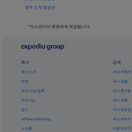
경주 도착 항공편
인천 도착 항공편
전주 도착 항공편
*익스피디아 회원에게 제공됩니다.
서귀포 도착 항공편
서울 도착 항공편
수원 도착 항공편
양양 도착 항공편
회사
검색
Cobra Aviation
회사 소개
국내 여행지
호주 도착 항공편
채용
국내 호텔
캐나다 도착 항공편
숙박 시설 등록
국내 휴가용
프랑스 도착 항공편
파트너십
국내 여행
인도 도착 항공편
광고
국내 항공권
이탈리아 도착 항공편
Affiliate Marketing
국내 렌터카
필리핀 도착 항공편
뉴스룸
여행 목적과
한국 도착 항공편