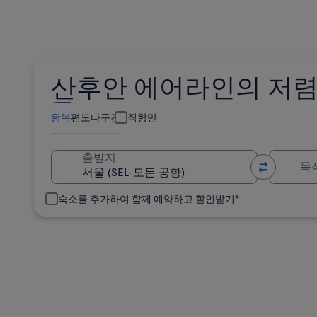
산후안 에어라인의 저렴
왕복
편도
다구간
직항만
목
출발지
숙소를 추가하여 함께 예약하고 할인받기*