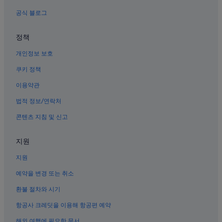
세종시의 Independent 호텔
공식 블로그
김산의 호스텔
한양골의 모텔
정책
세종시의 5성급 호텔
개인정보 보호
세종시의 럭셔리 호텔
쿠키 정책
화사의 4성급 호텔
이용약관
동고지의 콘도
법적 정보/연락처
세종시의 Shangri-La Hotels and Resorts
콘텐츠 지침 및 신고
세종시의 가족 여행 호텔
화사의 3성급 호텔
지원
금남면의 게스트하우스
지원
계양이 호텔
예약을 변경 또는 취소
이암이의 아파트식 호텔
환불 절차와 시기
계양이의 게스트하우스
항공사 크레딧을 이용해 항공편 예약
세종시의 캐러밴 파크
해외 여행에 필요한 문서