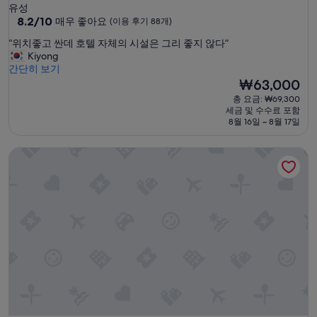
성
유성
급
10
8.2/10
매우 좋아요
(이용 후기 88개)
점
숙
“
“위치좋고 싼데 호텔 자체의 시설은 그리 좋지 않다”
만
박
위
Kiyong
점
시
치
간단히 보기
중
좋
설
현
₩63,000
8.2
고
재
점,
총 요금: ₩69,300
싼
요
매
세금 및 수수료 포함
데
금
우
8월 16일 ~ 8월 17일
호
₩63,000
좋
텔
아
굿모닝레지던스호텔휴
자
요,
체
(이
의
용
시
후
설
기
은
88
그
개)
리
좋
지
않
다
”