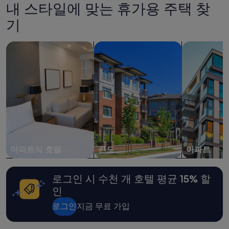
난
내 스타일에 맞는 휴가용 주택 찾
,
24
이
시
기
가
간
격
이
에
아파트식 호텔 검색
콘도 검색
아파트 검색
내
이
성
정
인
도
2
퀄
명
리
1
티
박
는
기
어
준
려
최
울
저
것
가
아파트식 호텔
콘도
아파트
같
입
습
니
니
다.
로그인 시 수천 개 호텔 평균 15% 할
다
요
인
.
금
”
과
로그인
지금 무료 가입
예
약