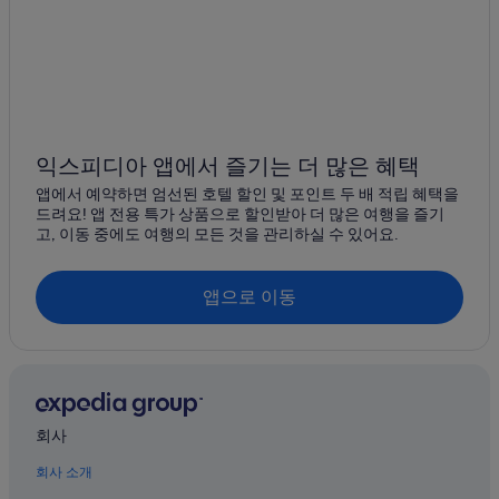
세종시의 수영장이 있는 호텔
세종시의 리조트
세종시 호텔
금남면 호텔
세종시의 아파트
익스피디아 앱에서 즐기는 더 많은 혜택
잠재의 캐러밴 파크
앱에서 예약하면 엄선된 호텔 할인 및 포인트 두 배 적립 혜택을
세종시의 모텔
드려요! 앱 전용 특가 상품으로 할인받아 더 많은 여행을 즐기
고, 이동 중에도 여행의 모든 것을 관리하실 수 있어요.
세종시의 펜션
화사의 5성급 호텔
앱으로 이동
화사의 아파트
사양의 호스텔
사양의 모텔
화사의 아파트식 호텔
회사
세종시의 하우스보트
회사 소개
세종시의 온수 욕조가 있는 호텔