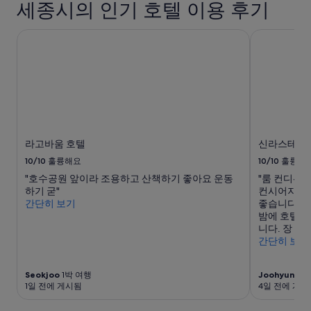
가
세종시의 인기 호텔 이용 후기
능
여
라고바움 호텔
신라스테이 
부
는
변
경
될
수
있
으
며,
라고바움 호텔
신라스테이 
추
10/10
훌륭해요
10/10
훌륭해
가
약
"호수공원 앞이라 조용하고 산책하기 좋아요 운동
"룸 컨디션
관
하기 굳"
컨시어지 응
이
간단히 보기
좋습니다. 
적
밤에 호텔 앞
용
니다. 장 단
될
간단히 보기
수
있
Seokjoo
1박 여행
Joohyung
1
습
1일 전에 게시됨
4일 전에 게시
니
다.