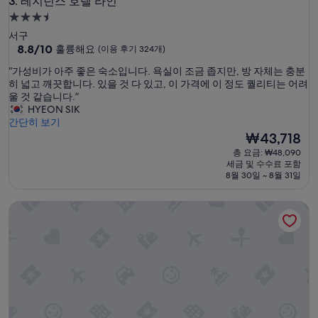
레지던스 호텔 라인
3. 레지던스 호텔 라인
3.5
성
서구
급
10
8.8/10
훌륭해요
(이용 후기 324개)
점
숙
“
“가성비가 아주 좋은 숙소입니다. 욕실이 조금 좁지만, 방 자체는 충분
만
박
가
히 넓고 깨끗합니다. 있을 것 다 있고, 이 가격에 이 정도 퀄리티는 어려
점
시
성
울 것 같습니다.”
중
비
HYEON SIK
설
8.8
가
간단히 보기
점,
아
현
₩43,718
훌
주
재
륭
총 요금: ₩48,090
좋
요
해
세금 및 수수료 포함
은
금
요,
8월 30일 ~ 8월 31일
숙
₩43,718
(이
소
용
더 위트 도고
입
후
니
기
다
324
.
개)
욕
실
이
조
금