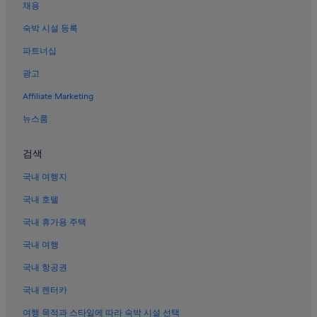
세종시의 호스텔
채용
동고지의 3성급 호텔
숙박 시설 등록
화사의 모텔
파트너십
김산의 5성급 호텔
광고
화사의 호스텔
Affiliate Marketing
한삼의 콘도
뉴스룸
화사의 하우스보트
검색
세종시의 바닷가 호텔
한삼의 아파트
국내 여행지
계양이의 레지던스
국내 호텔
이암이 호텔
국내 휴가용 주택
김산 호텔
국내 여행
이암이의 아파트
국내 항공권
세종시의 4성급 호텔
국내 렌터카
세종시의 개인 별장
여행 목적과 스타일에 따라 숙박 시설 선택