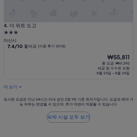
좁
지
만
,
더 위트 도고
방
4. 더 위트 도고
자
3.0
체
성
아산시
는
급
10
7.4/10
좋아요
(이용 후기 101개)
충
점
숙
분
현
₩55,811
만
히
박
재
점
총 요금: ₩61,392
넓
시
요
중
세금 및 수수료 포함
고
설
금
7.4
8월 23일 ~ 8월 24일
깨
₩55,811
점,
끗
좋
합
더 보기
아
니
요,
다
표
표시된 요금은 지난 24시간 이내 성인 2명 1박 기준 최저가입니다. 요금과 예약 가
(이
.
능 여부는 변경될 수 있으며, 추가 약관이 적용될 수 있습니다.
시
용
있
된
후
을
요
숙박 시설 모두 보기
기
것
금
101
다
은
개)
있
지
고