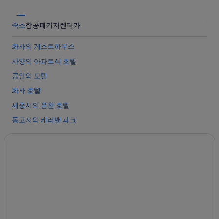
숙소
항공
패키지
렌터카
화사의 게스트하우스
사양의 아파트식 호텔
공말의 모텔
화사 호텔
세종시의 온천 호텔
동고지의 캐러밴 파크
금남면의 콘도
세종시의 콘도 리조트
사양의 3성급 호텔
이암이의 게스트하우스
금남면의 수영장이 있는 호텔
한삼 호텔