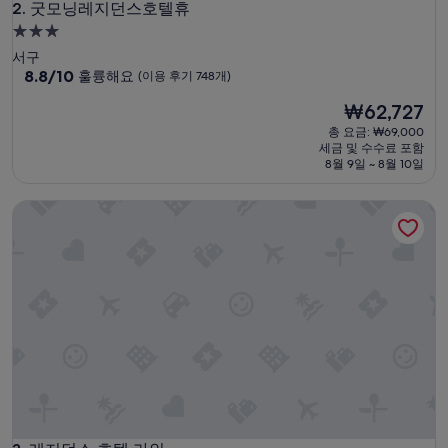
굿모닝레지던스호텔휴
2. 굿모닝레지던스호텔휴
3.0
성
서구
급
10
8.8/10
훌륭해요
(이용 후기 748개)
점
숙
현
₩62,727
만
박
재
점
총 요금: ₩69,000
시
요
중
세금 및 수수료 포함
설
금
8.8
8월 9일 ~ 8월 10일
₩62,727
점,
훌
레지던스 호텔 라인
륭
해
요,
(이
용
후
기
748
개)