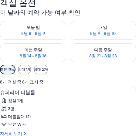
객실 옵션
이 날짜의 예약 가능 여부 확인
오늘 밤 예약 가능 여부 확인, 8월 8 - 8월 9
내일 예약 가능 여부 확인, 8월 9 
오늘 밤
내일
8월 8 - 8월 9
8월 9 - 8월 10
이번 주말 예약 가능 여부 확인, 8월 14 - 8월 16
다음 주말 예약 가능 여부 확인, 8월
이번 주말
다음 주말
8월 14 - 8월 16
8월 21 - 8월 23
객
모든 객실
침대 1개
침대 2개
실
에
8개 객실 중 8개 표시 중
사
객실 내 금고, 책상, 암막 커튼, 유아용 
슈
5
슈피리어 더블룸
용
피
가
침실 1개
리
능
3명
어
한
더블침대 1개
더
필
무료 WiFi
터
블
슈
자세히 보기