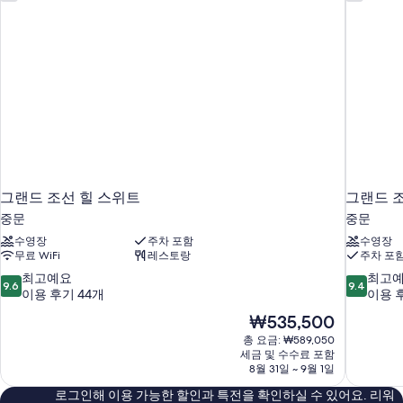
그랜드 조선 힐 스위트
그랜드 
중문
중문
수영장
주차 포함
수영장
무료 WiFi
레스토랑
주차 포
10
10
최고예요
최고
9.6
9.4
점
점
이용 후기 44개
이용 후
만
만
현
₩535,500
점
점
재
총 요금: ₩589,050
중
중
요
세금 및 수수료 포함
9.6
9.4
금
8월 31일 ~ 9월 1일
점,
점,
₩535,500
최
최
로그인해 이용 가능한 할인과 특전을 확인하실 수 있어요. 리워