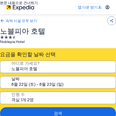
본문 내용으로 건너뛰기
앱 다운 받기
숙박 시설 모두 보기
노블피아 호텔
3.5
Noblepia Hotel
성
급
요금을 확인할 날짜 선택
숙
박
어디로 가세요?
시
설
날짜
인원 수
검색