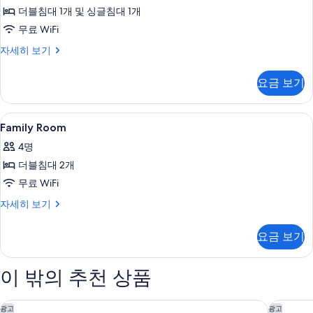
더블침대 1개 및 싱글침대 1개
사
무료 WiFi
진
모
Deluxe
자세히 보기
Twin
두
Room
요금 보기
보
자
세
기
히
Family
객실 내 금고, 책상, 암막 커튼, 유아용 
2
보
Family Room
Room
기
4명
사
더블침대 2개
진
무료 WiFi
모
Family
자세히 보기
두
Room
보
자
요금 보기
세
기
히
보
이 밖의 추천 상품
기
그랜드 조선 힐 스위트
그랜드 
광고
광고