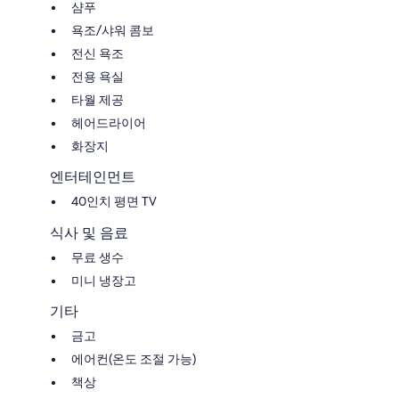
샴푸
욕조/샤워 콤보
전신 욕조
전용 욕실
타월 제공
헤어드라이어
화장지
엔터테인먼트
40인치 평면 TV
식사 및 음료
무료 생수
미니 냉장고
기타
금고
에어컨(온도 조절 가능)
책상