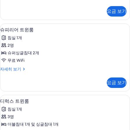
룸
피
사
리
요금 보기
어
진
더
모
블
슈피리어 트윈룸 | 객실 내 금고, 책상, 
슈
5
룸
슈피리어 트윈룸
두
피
자
보
침실 1개
세
리
히
기
2명
어
보
슈퍼싱글침대 2개
기
트
무료 WiFi
윈
슈
자세히 보기
룸
피
사
리
요금 보기
어
진
트
모
윈
객실 내 금고, 책상, 암막 커튼, 유아용 
디
5
룸
디럭스 트윈룸
두
럭
자
보
침실 1개
세
스
히
기
3명
트
보
더블침대 1개 및 싱글침대 1개
기
윈