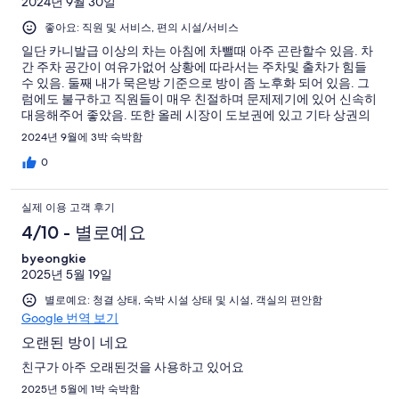
2024년 9월 30일
좋아요: 직원 및 서비스, 편의 시설/서비스
일단 카니발급 이상의 차는 아침에 차뺄때 아주 곤란할수 있음. 차
간 주차 공간이 여유가없어 상황에 따라서는 주차및 출차가 힘들
수 있음. 둘째 내가 묵은방 기준으로 방이 좀 노후화 되어 있음. 그
럼에도 불구하고 직원들이 매우 친절하며 문제제기에 있어 신속히
대응해주어 좋았음. 또한 올레 시장이 도보권에 있고 기타 상권의
접근이 용이하여 편리함. 개인적 총평 - 시설 노후화와 주차문제를
2024년 9월에 3박 숙박함
제외한다면 가성비가 좋음.
0
실제 이용 고객 후기
4/10 - 별로예요
byeongkie
2025년 5월 19일
별로예요: 청결 상태, 숙박 시설 상태 및 시설, 객실의 편안함
Google 번역 보기
오랜된 방이 네요
친구가 아주 오래된것을 사용하고 있어요
2025년 5월에 1박 숙박함