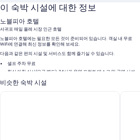
이 숙박 시설에 대한 정보
노블피아 호텔
서귀포 매일 올레 시장 인근 호텔
노블피아 호텔에는 필요한 모든 것이 준비되어 있습니다. 객실 내 무료
WiFi에 연결해 최신 정보를 확인해 보세요.
다음과 같은 편의 시설 및 서비스도 함께 즐기실 수 있습니다.
셀프 주차 무료
한식 아침 식사(요금 별도), 24시간 운영 프런트 데스크 및 금연 시설
엘리베이터
비슷한 숙박 시설
객실 특징
호텔골든데이지 서귀포오션
더퍼스트
모든 121개 객실에는 에어컨, 목욕가운 외에도 특별한 숙박 경험을 위해 무
료 WiFi, 금고도 마련되어 있습니다.
이 밖에 다음과 같은 편의 시설 및 서비스를 모든 객실에서 이용하실 수 있
습니다.
욕실 - 전신 욕조 및 무료 세면용품 이용 가능
미니 냉장고, 유아용 침대 및 책상