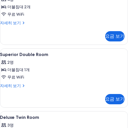
트
더블침대 2개
윈
무료 WiFi
룸
패
자세히 보기
사
밀
진
리
요금 보기
트
모
윈
두
룸
Superior
객실 내 금고, 책상, 암막 커튼, 유아용 
5
자
Superior Double Room
보
Double
세
기
2명
히
Room
보
더블침대 1개
사
기
무료 WiFi
진
모
Superior
자세히 보기
Double
두
Room
요금 보기
보
자
세
기
히
Deluxe
객실 내 금고, 책상, 암막 커튼, 유아용 
5
보
Deluxe Twin Room
Twin
기
3명
Room