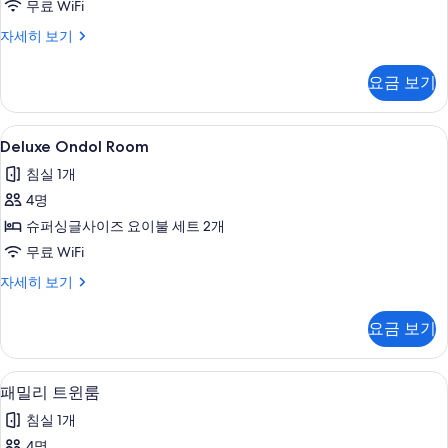
무료 WiFi
룸
디
자세히 보기
사
럭
진
스
요금 보기
트
모
윈
두
룸
Deluxe
Deluxe Ondol Room | 객실 내 금고,
5
자
Deluxe Ondol Room
보
Ondol
세
기
침실 1개
히
Room
보
4명
사
기
슈퍼싱글사이즈 요이불 세트 2개
진
무료 WiFi
모
두
Deluxe
자세히 보기
Ondol
보
Room
요금 보기
기
자
세
히
객실 내 금고, 책상, 암막 커튼, 유아용 
패
5
보
패밀리 트윈룸
밀
기
침실 1개
리
4명