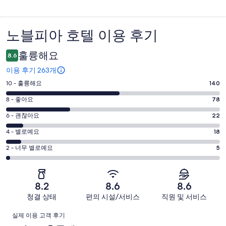
노블피아 호텔 이용 후기
이
용
훌륭해요
8.6
후
이용 후기 263개
기
평
10 - 훌륭해요
140
점
평
8 - 좋아요
78
10
점
평
-
6 - 괜찮아요
22
8
훌
점
평
-
4 - 별로예요
18
륭
6
좋
점
평
-
2 - 너무 별로예요
5
해
아
4
괜
점
요.
-
요.
찮
2
263
별
263
-
아
개
8.2
8.6
8.6
로
개
너
요.
이
청결 상태
편의 시설/서비스
직원 및 서비스
예
이
무
263
용
요.
용
이
별
개
후
실제 이용 고객 후기
263
후
로
이