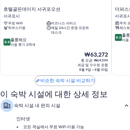
호
더
호텔골든데이지 서귀포오션
더퍼스
텔
퍼
서귀포시
서귀포
골
스
무료 WiFi
비즈니스 서비스
주차 
든
트
하우스키핑
매일 24시간 운영 프런트
레스토
데
70
데스크
이
호
10
훌륭
8.6
10
지
훌륭해요
텔
점
이용 
8.8
점
서
이용 후기 375개
서
만
만
귀
귀
점
현
₩63,272
점
포
포
중
재
중
오
총 요금: ₩69,599
시
8.6
요
세금 및 수수료 포함
8.8
션
점,
금
8월 9일 ~ 8월 10일
점,
서
훌
₩63,272
훌
귀
륭
비슷한 숙박 시설 비교하기
륭
포
해
해
시
요,
이 숙박 시설에 대한 상세 정보
요,
이
이
용
용
후
숙박 시설 내 편의 시설
후
기
기
1,005
375
개
인터넷
개
모든 객실에서 무료 WiFi 이용 가능