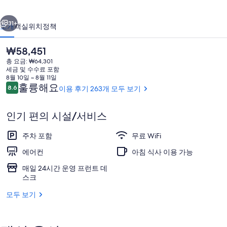
의
이전
다음
사
31+
소개
객실
위치
정책
진
현
₩58,451
갤
재
총 요금: ₩64,301
가
러
세금 및 수수료 포함
격
8월 10일 ~ 8월 11일
리
은
이
훌륭해요
8.6
이용 후기 263개 모두 보기
10점 만점 중 8.6점.
₩58,451
용
후
인기 편의 시설/서비스
기
숙박 시설의 전망
주차 포함
무료 WiFi
에어컨
아침 식사 이용 가능
매일 24시간 운영 프런트 데
스크
모두 보기