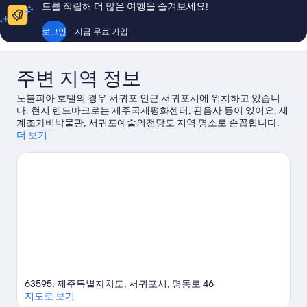
고
고
드를 적립해 더 많은 여행을 즐겨보세요!
예
예
요,
요,
로그인
지금 무료 가입
이
이
용
용
후
후
주변 지역 정보
기
기
44
1,009
노블피아 호텔의 경우 서귀포 인근 서귀포시에 위치하고 있습니
개
개
다. 현지 랜드마크로는 제주국제평화센터, 관음사 등이 있어요. 세
계조가비박물관, 서귀포예술의전당도 지역 명소로 손꼽힙니다.
세리월드, 서귀포시김정문화회관도 놓치지 마세요.
더 보기
서귀포 여행
가이드 보기
63595, 제주특별자치도, 서귀포시, 명동로 46
지도로 보기