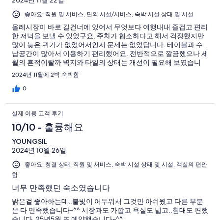
좋아요: 직원 및 서비스, 편의 시설/서비스, 숙박 시설 상태 및 시설
올레시장이 바로 길건너에 있어서 무엇보다 여행내내 즐겁고 편리
한 저녁을 보낼 수 있었구요, 주차가 협소하다고 해서 걱정했지만
많이 늦은 귀가가 없었어서인지 문제는 없었답니다. 테이블과 수
납공간이 많아서 이용하기 편리했어요. 전반적으로 깔끔했으나 세
월의 흔적이랄까 벽지와 타일의 상태는 개선이 필요해 보였습니
다.
2024년 11월에 2박 숙박함
0
실제 이용 고객 후기
10/10 - 훌륭해요
YOUNGSIL
2024년 10월 26일
좋아요: 청결 상태, 직원 및 서비스, 숙박 시설 상태 및 시설, 객실의 편안
함
너무 만족했던 숙소였습니다
밝은걸 좋아하는데..불빛이 어두워서 그것만 아쉬웠고 다른 부분
은 다 만족했습니다~^^ 시장과도 가깝고 욕실도 넓고..침대도 편했
습니다. 25년5월 또 예약했습니다~^^