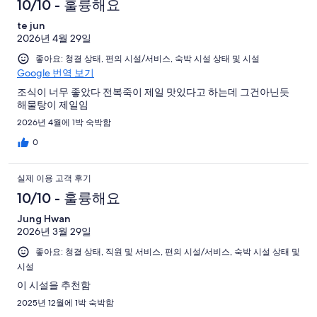
기
용
10/10 - 훌륭해요
개
기
예
용
중
이
중
후
te jun
요.
후
140
용
78
2026년 4월 29일
263
기
기
개
후
개
개
좋아요: 청결 상태, 편의 시설/서비스, 숙박 시설 상태 및 시설
중
기
Google 번역 보기
이
22
중
용
개
조식이 너무 좋았다 전복죽이 제일 맛있다고 하는데 그건아닌듯
18
해물탕이 제일임
후
개
기
2026년 4월에 1박 숙박함
중
0
5
개
실제 이용 고객 후기
10/10 - 훌륭해요
Jung Hwan
2026년 3월 29일
좋아요: 청결 상태, 직원 및 서비스, 편의 시설/서비스, 숙박 시설 상태 및
시설
이 시설을 추천함
2025년 12월에 1박 숙박함