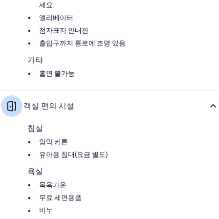
세요.
엘리베이터
점자표지 안내판
출입구까지 통로에 조명 있음
기타
흡연 불가능
객실 편의 시설
침실
암막 커튼
유아용 침대(요금 별도)
욕실
목욕가운
무료 세면용품
비누