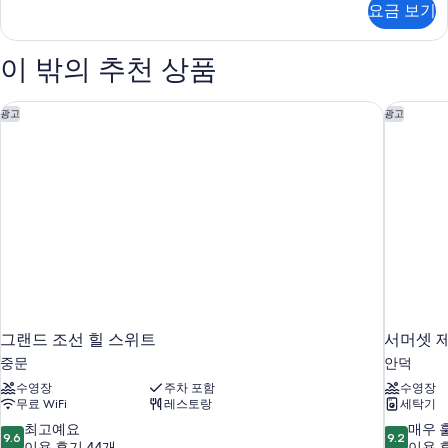
룸,
요금 보기
어
침
트
대
리
이 밖의 추천 상품
플
(여
룸,
러
침
그랜드 조선 힐 스위트
서머셋 
광고
광고
대
개),
(여
시
러
개),
내
시
전
내
망
전
망
사
자
진
세
히
모
보
두
그랜드 조선 힐 스위트
서머셋 
기
보
중문
안덕
기
수영장
주차 포함
수영장
무료 WiFi
레스토랑
세탁기
10
10
최고예요
매우 
9.6
9.2
점
점
이용 후기 44개
이용 후