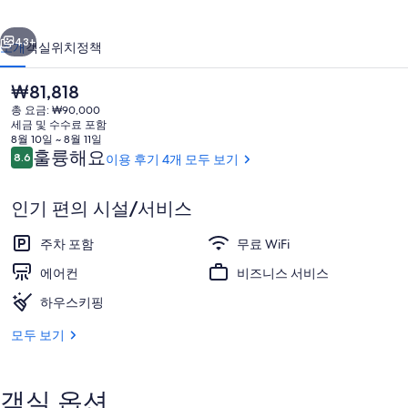
귀
이전
다음
포
43+
소개
객실
위치
정책
제
현
₩81,818
주
재
총 요금: ₩90,000
가
의
세금 및 수수료 포함
격
8월 10일 ~ 8월 11일
사
은
이
훌륭해요
8.6
이용 후기 4개 모두 보기
10점 만점 중 8.6점.
₩81,818
용
진
후
인기 편의 시설/서비스
기
갤
산 전망
러
주차 포함
무료 WiFi
리
에어컨
비즈니스 서비스
하우스키핑
모두 보기
객실 옵션