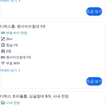
디
자세히 보기
블
럭
침
스
요금 보기
트
대
윈
2
룸,
무료 WiFi, 침대 시트
디
6
더
개
디럭스룸, 퀸사이즈침대 1개
럭
블
사
부분 바다 전망
침
스
진
대
26㎡
룸,
2
모
침실 1개
개
퀸
두
자
2명
사
세
보
퀸사이즈침대 1개
히
이
기
무료 WiFi
보
즈
기
디
자세히 보기
침
럭
대
스
요금 보기
룸,
1
퀸
개
사
디럭스 트리플룸, 싱글침대 3개, 시내 전망 
디
3
이
사
디럭스 트리플룸, 싱글침대 3개, 시내 전망
럭
즈
진
시내 전망
침