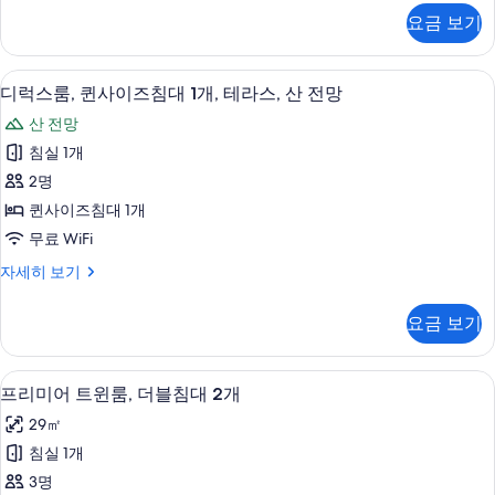
자
침
스
두
요금 보기
세
트
대
히
보
윈
2
보
룸,
기
무료 WiFi, 침대 시트
디
기
2
더
개
디럭스룸, 퀸사이즈침대 1개, 테라스, 산 전망
럭
블
사
산 전망
침
스
진
대
침실 1개
룸,
2
모
2명
개
퀸
두
자
퀸사이즈침대 1개
사
세
보
무료 WiFi
히
이
기
보
디
자세히 보기
즈
기
럭
침
스
요금 보기
룸,
대
퀸
1
사
프리미어 트윈룸, 더블침대 2개 | 무료 Wi
프
6
이
개,
프리미어 트윈룸, 더블침대 2개
리
즈
테
29㎡
침
미
라
대
침실 1개
어
1
스,
3명
개,