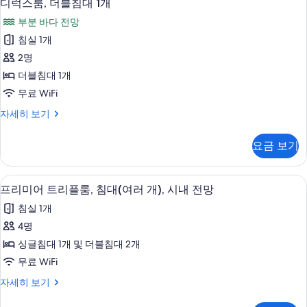
6
룸,
디럭스룸, 더블침대 1개
2
럭
더
개,
부분 바다 전망
블
스
바
침
침실 1개
룸,
대
다
2명
2
더
전
개,
더블침대 1개
블
바
망
무료 WiFi
다
침
사
전
디
자세히 보기
대
망
럭
진
자
1
스
모
요금 보기
세
룸,
개
히
두
더
사
보
블
보
프리미어 트리플룸, 침대(여러 개), 시내 전
프
기
2
침
진
프리미어 트리플룸, 침대(여러 개), 시내 전망
기
리
대
모
침실 1개
1
미
두
개
4명
어
자
보
싱글침대 1개 및 더블침대 2개
세
트
기
히
무료 WiFi
리
보
프
자세히 보기
기
플
리
미