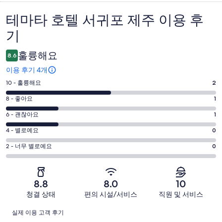
테마타 호텔 서귀포 제주 이용 후
이
기
용
후
훌륭해요
8.6
기
이용 후기 4개
평
10 - 훌륭해요
2
점
평
8 - 좋아요
1
10
점
평
-
6 - 괜찮아요
1
8
훌
점
평
-
4 - 별로예요
0
륭
6
좋
점
평
-
2 - 너무 별로예요
0
해
아
4
괜
점
요.
-
요.
찮
2
4
별
4
-
아
개
8.8
8.0
10
로
개
너
요.
이
청결 상태
편의 시설/서비스
직원 및 서비스
예
이
무
4
용
요.
용
이
별
개
후
실제 이용 고객 후기
4
후