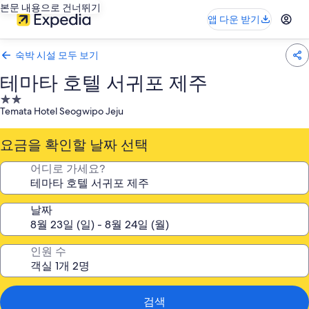
본문 내용으로 건너뛰기
앱 다운 받기
숙박 시설 모두 보기
테마타 호텔 서귀포 제주
2.0
Temata Hotel Seogwipo Jeju
성
급
요금을 확인할 날짜 선택
숙
박
어디로 가세요?
시
설
날짜
인원 수
검색