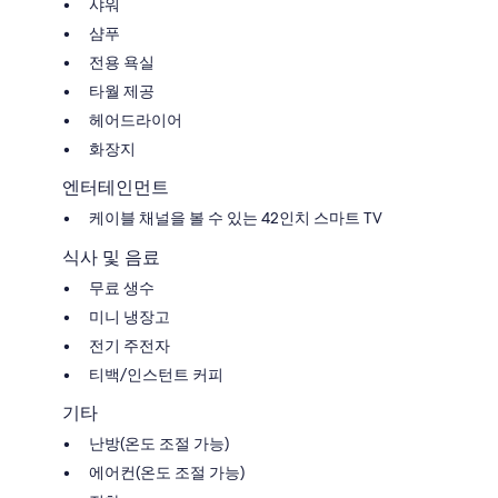
샤워
샴푸
전용 욕실
타월 제공
헤어드라이어
화장지
엔터테인먼트
케이블 채널을 볼 수 있는 42인치 스마트 TV
식사 및 음료
무료 생수
미니 냉장고
전기 주전자
티백/인스턴트 커피
기타
난방(온도 조절 가능)
에어컨(온도 조절 가능)