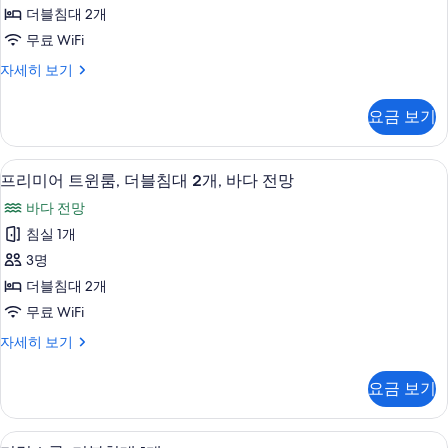
트
산
테
더블침대 2개
윈
라
전
무료 WiFi
스,
룸,
망
산
프
자세히 보기
더
전
리
사
망
블
미
진
요금 보기
자
어
침
세
모
트
대
히
윈
두
무료 WiFi, 침대 시트
프
보
4
룸,
프리미어 트윈룸, 더블침대 2개, 바다 전망
2
보
기
리
더
개
바다 전망
블
기
미
사
침
침실 1개
어
대
진
3명
2
트
모
개
더블침대 2개
윈
자
두
무료 WiFi
세
룸,
보
히
프
자세히 보기
더
보
리
기
기
블
미
요금 보기
어
침
트
대
윈
무료 WiFi, 침대 시트
디