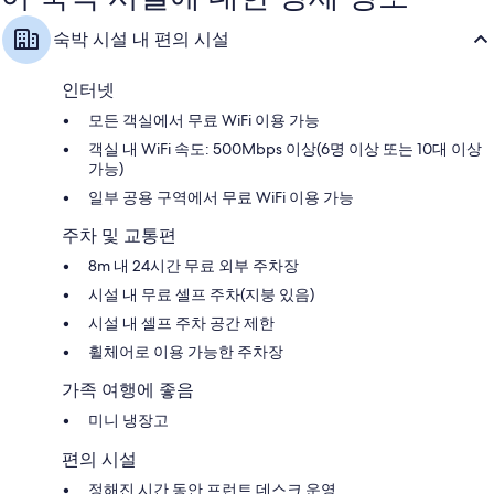
이
이
용
용
숙박 시설 내 편의 시설
후
후
기
기
780
83
인터넷
개
개
모든 객실에서 무료 WiFi 이용 가능
객실 내 WiFi 속도: 500Mbps 이상(6명 이상 또는 10대 이상
가능)
일부 공용 구역에서 무료 WiFi 이용 가능
주차 및 교통편
8m 내 24시간 무료 외부 주차장
시설 내 무료 셀프 주차(지붕 있음)
시설 내 셀프 주차 공간 제한
휠체어로 이용 가능한 주차장
가족 여행에 좋음
미니 냉장고
편의 시설
정해진 시간 동안 프런트 데스크 운영