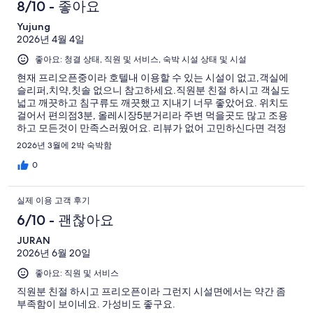
로
이
기
용
8/10 - 좋아요
개
기
예
용
중
이
중
후
Yujung
요.
후
2
용
1
2026년 4월 4일
4
기
기
개
후
개
개
좋아요: 청결 상태, 직원 및 서비스, 숙박 시설 상태 및 시설
중
기
이
1
현재 프리오픈중이라 호텔내 이용할 수 있는 시설이 없고,객실에
중
슬리퍼,치약,칫솔 없으니 참고하세요.직원분 친절 하시고 객실도
용
개
0
넓고 깨끗하고 침구류도 깨끗했고 지내기 너무 좋았어요. 위치도
후
개
걸어서 편의점3분, 올레시장5분거리라 주변 먹을곳도 많고 조용
기
하고 모든것이 만족스러웠어요. 리뷰가 없어 고민하신다면 걱정
중
말고 선택하세요. 프리오픈하며 호텔명이 바뀐것뿐이지 전 호텔명
2026년 3월에 2박 숙박함
0
으로 찾아보면 리뷰가 굉장히 좋은곳이에요. 저는 서귀포 가면 또
이곳을 선택할거에요.
0
개
실제 이용 고객 후기
6/10 - 괜찮아요
JURAN
2026년 6월 20일
좋아요: 직원 및 서비스
직원분 친절 하시고 프리오픈이라 그런지 시설면에서는 약간 좀
부족함이 보이네요. 가성비도 좋구요.