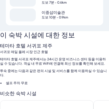
도보 7분
- 0.6km
이중섭미술관
도보 10분
- 0.9km
이 숙박 시설에 대한 정보
테마타 호텔 서귀포 제주
서귀포 매일 올레 시장 인근 호텔
테마타 호텔 서귀포 제주에서는 24시간 운영 비즈니스 센터 등을 이용하
실 수 있습니다. 객실 내 무료 WiFi에 연결해 최신 정보를 확인해 보세요.
투숙 중에는 다음과 같은 편의 시설 및 서비스를 함께 이용하실 수 있습니
다.
셀프 주차 무료
엘리베이터, 짐 보관 및 금연 시설
비슷한 숙박 시설
객실 특징
더 베스트 제주 성산 호텔
성산마리
모든 228개 객실에는 에어컨 외에도 고객을 위한 세심한 정성이 돋보이는