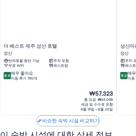
무료 WiFi, 무료 생수도 준비되어 있습니다.
이 밖에 다음과 같은 편의 시설 및 서비스를 모든 객실에서 이용하실 수 있
습니다.
무료 티백/인스턴트 커피 및 전기 주전자
욕실 - 샤워 시설 및 비데 이용 가능
42인치 스마트 TV - 케이블 TV 채널 이용 가능
더
성
더 베스트 제주 성산 호텔
성산마
미니 냉장고, 난방 및 하우스키핑 서비스(매일)
베
산
성산
성산
스
마
반려동물 동반 가능
주차 포함
주차 
트
리
무료 WiFi
레스토랑
레스토
제
나
주
성
10
10
매우 좋아요
매우
8.4
8.2
성
산
점
점
이용 후기 780개
이용 
산
만
만
호
점
점
현
₩57,323
텔
중
중
재
성
총 요금: ₩63,048
8.4
8.2
요
세금 및 수수료 포함
산
점,
점,
금
8월 19일 ~ 8월 20일
매
매
₩57,323
우
우
비슷한 숙박 시설 비교하기
좋
좋
아
아
이 숙박 시설에 대한 상세 정보
요,
요,