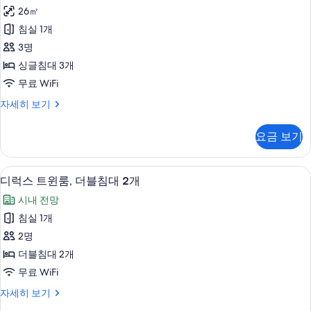
스
모
대
26㎡
트
1
두
침실 1개
개
리
보
자
3명
플
세
기
싱글침대 3개
히
룸,
무료 WiFi
보
싱
기
디
자세히 보기
글
럭
침
스
요금 보기
트
대
리
3
플
디럭스 트윈룸, 더블침대 2개 | 무료 WiF
디
6
룸,
개,
디럭스 트윈룸, 더블침대 2개
럭
싱
시
시내 전망
글
스
내
침
침실 1개
트
대
전
2명
3
윈
망
개,
더블침대 2개
룸,
시
사
무료 WiFi
내
더
진
전
디
자세히 보기
블
망
럭
모