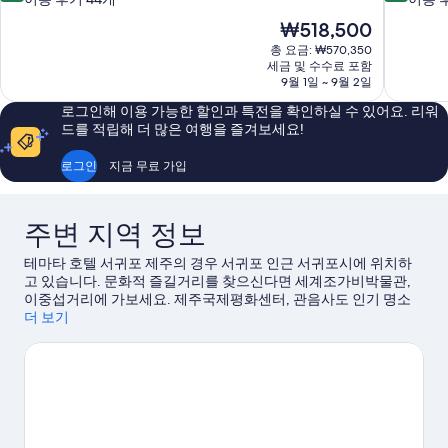
만
만
현
₩518,500
점
점
재
총 요금: ₩570,350
중
중
요
세금 및 수수료 포함
9.6
9.2
금
9월 1일 ~ 9월 2일
점,
점,
₩518,500
최
매
로그인해 이용 가능한 할인과 특전을 확인하실 수 있어요. 리워
고
우
드를 적립해 더 많은 여행을 즐겨보세요!
예
훌
요,
륭
로그인
지금 무료 가입
이
해
용
요,
후
이
주변 지역 정보
기
용
44
후
테마타 호텔 서귀포 제주의 경우 서귀포 인근 서귀포시에 위치하
개
기
고 있습니다. 문화적 즐길거리를 찾으신다면 세계조가비박물관,
1,394
이중섭거리에 가보세요. 제주국제평화센터, 관음사도 인기 명소
개
로 유명합니다. 서귀포예술의전당, 세리월드도 놓치지 마세요.
더 보기
서
귀포 여행 가이드 보기