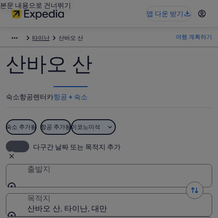
본문 내용으로 건너뛰기
앱 다운 받기
여행 계획하기
타이난
산바오 산
산바오 산
숙소
항공
렌터카
항공 + 숙소
숙소 추가됨
항공 추가됨
이코노미석
다구간 날짜 또는 목적지 추가
출발지
목적지
산바오 산, 타이난, 대만