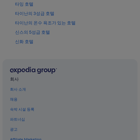
타잉 호텔
타이난의 3성급 호텔
타이난의 온수 욕조가 있는 호텔
신스의 5성급 호텔
신화 호텔
타이난의 간이 주방이 있는 호텔
신스의 발코니가 있는 호텔
얼랴오 일출 전망대 근처 호텔
가르마 사원 근처 호텔
회사
타이난의 호스텔
회사 소개
장영대학역의 게스트하우스
채용
치산구 호텔
숙박 시설 등록
타이난의 5성급 호텔
파트너십
타이난의 수영장이 있는 호텔
광고
쭤전구 호텔
Affiliate Marketing