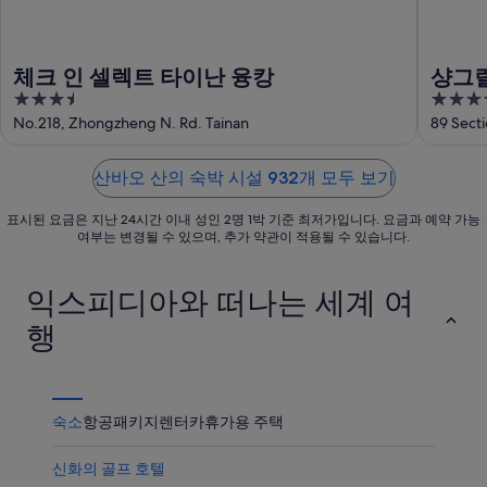
산
서
운
품
에
가
상
가
서
까
품
격
체크 인 셀렉트 타이난 융캉
샹그릴
가
운
가
확
3.5
5
까
상
격
인
out
out
No.218, Zhongzheng N. Rd. Tainan
89 Secti
운
품
확
of
of
상
가
인
5
5
품
격
산바오 산의 숙박 시설 932개 모두 보기
가
확
표시된 요금은 지난 24시간 이내 성인 2명 1박 기준 최저가입니다. 요금과 예약 가능
격
인
여부는 변경될 수 있으며, 추가 약관이 적용될 수 있습니다.
확
인
익스피디아와 떠나는 세계 여
행
숙소
항공
패키지
렌터카
휴가용 주택
신화의 골프 호텔