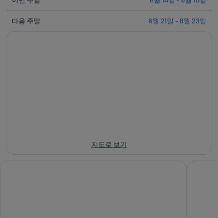
이
월
밤
이번 주말
8월 14일 - 8월 16일
번
10
8
다
일
월
주
다음 주말
8월 21일 - 8월 23일
음
-
11
말
8
일
주
8
월
-
월
말
11
8
14
8
일
월
일
월
에
12
-
21
일
대
8
일
에
월
해
-
대
16
8
산
일
월
해
바
에
23
산
오
지도로 보기
일
대
바
산
에
해
오
에
체크 인 셀렉트 타이난 융캉
샹그릴라
대
산
산
서
해
바
에
가
산
오
서
까
바
산
가
운
오
에
까
상