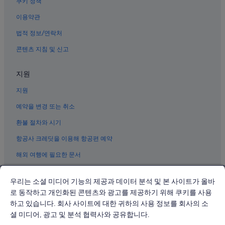
쿠키 정책
타이난의 스파가 있는 리조트 및 호텔
이용약관
신스 호텔
법적 정보/연락처
샨화 설탕 공장 근처 호텔
콘텐츠 지침 및 신고
타이난의 바닷가 호텔
타이난의 골프 호텔
지원
타이난의 럭셔리 호텔
지원
장영대학역 근처 호텔
예약을 변경 또는 취소
타이난의 저렴한 호텔
환불 절차와 시기
차오산 문스케이프 풍치 지구 근처 호텔
항공사 크레딧을 이용해 항공편 예약
톈랴오구 호텔
해외 여행에 필요한 문서
타이난의 발코니가 있는 호텔
타이난의 부티크 호텔
우리는 소셜 미디어 기능의 제공과 데이터 분석 및 본 사이트가 올바
용캉의 가족 여행 호텔
로 동작하고 개인화된 콘텐츠와 광고를 제공하기 위해 쿠키를 사용
하고 있습니다. 회사 사이트에 대한 귀하의 사용 정보를 회사의 소
산화구 호텔
© 2026 Expedia, Inc., Expedia Group 계열사. All rights reserved.
Expedia 및 비행기 로고는 Expedia, Inc.의 상표 또는 등록 상표입니다.
셜 미디어, 광고 및 분석 협력사와 공유합니다.
메이농 하카 문화 박물관 근처 호텔
분쟁 해결: 전화: 02-3480-0118, 이메일: travel@support.expedia.co.kr