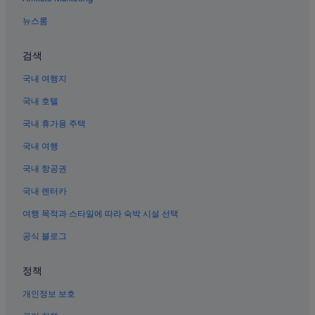
타이난의 WiFi 제공 호텔
뉴스룸
타이난의 비즈니스 호텔
타이난의 주차 가능 호텔
검색
신화의 WiFi 제공 호텔
국내 여행지
타이난의 게스트하우스
국내 호텔
다동 야시장 근처 호텔
국내 휴가용 주택
타이난의 가족 여행 호텔
국내 여행
세인트 조셉 성당 근처 호텔
국내 항공권
타이난의 로맨틱 호텔
국내 렌터카
톈랴오 문 월드 근처 호텔
여행 목적과 스타일에 따라 숙박 시설 선택
타이난 신스 역의 게스트하우스
공식 블로그
타이난의 허니문 리조트 및 호텔
타이난 시내 호텔
정책
위징의 5성급 호텔
개인정보 보호
대만 역사 국립 박물관 근처 호텔