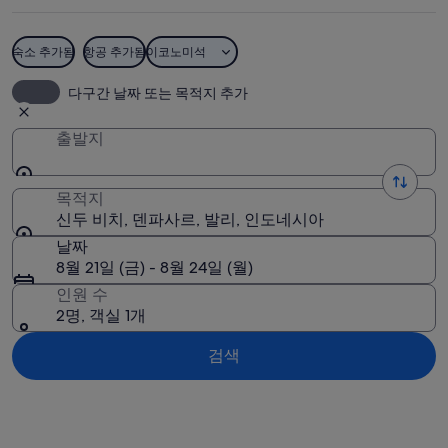
진
숙소 추가됨
항공 추가됨
이코노미석
신두 비치
다구간 날짜 또는 목적지 추가
출발지
목적지
신두 비치, 덴파사르, 발리, 인도네시아
날짜
8월 21일 (금) - 8월 24일 (월)
인원 수
2명, 객실 1개
검색
지도로 보기