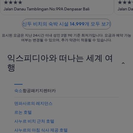
4
4
까
품
격
out
out
Jalan Danau Tamblingan No.99A Denpasar Bali
Jalan D
운
가
확
of
of
상
격
인
5
5
품
확
신두 비치의 숙박 시설 14,999개 모두 보기
가
인
표시된 요금은 지난 24시간 이내 성인 2명 1박 기준 최저가입니다. 요금과 예약 가능
격
여부는 변경될 수 있으며, 추가 약관이 적용될 수 있습니다.
확
인
익스피디아와 떠나는 세계 여
행
숙소
항공
패키지
렌터카
덴파사르의 레지던스
르논 호텔
사누르 비치 근처 호텔
사누르의 아침 식사 제공 호텔