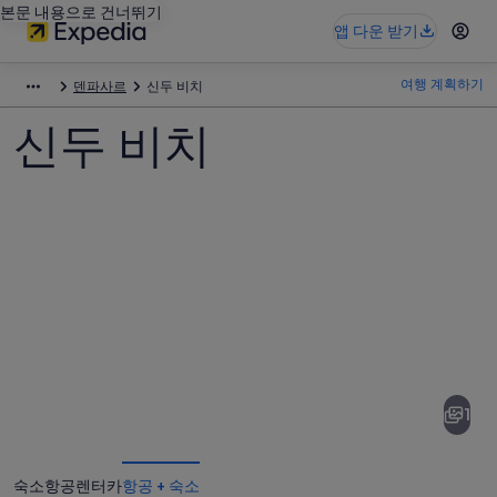
본문 내용으로 건너뛰기
앱 다운 받기
여행 계획하기
덴파사르
신두 비치
신두 비치
신
두
비
1
치
사
숙소
항공
렌터카
항공 + 숙소