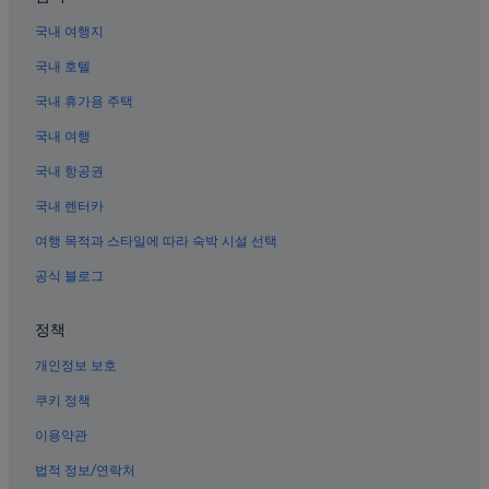
덴파사르의 워터파크 호텔
국내 여행지
미국 영사관 근처 호텔
국내 호텔
덴파사르의 B&B
국내 휴가용 주택
세랑한의 캐빈
국내 여행
덴파사르의 수영장이 있는 호텔
국내 항공권
덴파사르의 빌라
국내 렌터카
발리 비치 골프 코스 근처 호텔
여행 목적과 스타일에 따라 숙박 시설 선택
칠레 명예 영사관 근처 호텔
공식 블로그
덴파사르의 아파트
독일 명예 영사관 근처 호텔
정책
크시만의 캡슐 호텔
개인정보 보호
세랑한의 콘도 리조트
쿠키 정책
덴파사르의 4성급 호텔
이용약관
바즈라 산티 기념비 근처 호텔
법적 정보/연락처
사누르의 부티크 호텔