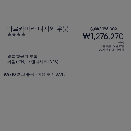
입
니
다.
1
아르카마라 디지와 우붓
₩3,186,309
인
₩1,276,270
4
당
out
1인당
이
of
9월 11일 ~ 9월 17일
20시간 전에 검색됨
5
전
왕복 항공편 포함
요
서울 (ICN) → 덴파사르 (DPS)
금
은
9.8
/
10
최고 좋음! (이용 후기 87개)
₩3,186,309,
현
재
요
금
은
₩1,276,270
입
니