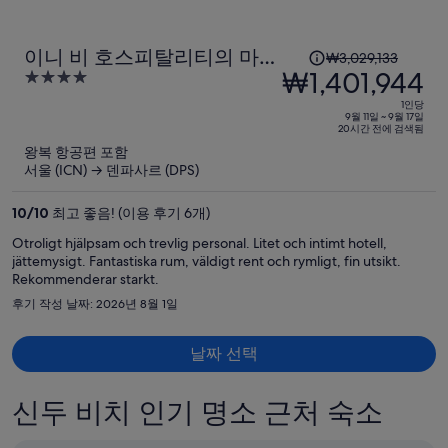
다.
1
이니 비 호스피탈리티의 마르
₩3,029,133
인
₩1,401,944
4
리조트 & 스파 우붓
당
out
1인당
이
of
9월 11일 ~ 9월 17일
20시간 전에 검색됨
5
전
왕복 항공편 포함
요
서울 (ICN) → 덴파사르 (DPS)
금
은
10
/
10
최고 좋음! (이용 후기 6개)
₩3,029,133,
Otroligt hjälpsam och trevlig personal. Litet och intimt hotell,
현
jättemysigt. Fantastiska rum, väldigt rent och rymligt, fin utsikt.
재
Rekommenderar starkt.
요
후기 작성 날짜: 2026년 8월 1일
금
은
날짜 선택
₩1,401,944
입
니
신두 비치 인기 명소 근처 숙소
다.