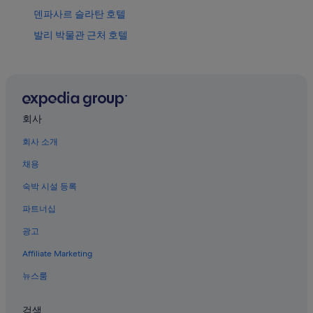
덴파사르 슬라탄 호텔
발리 박물관 근처 호텔
사누르 야시장 근처 호텔
시다카르야 호텔
사누르의 5성급 호텔
덴파사르의 카지노 호텔
회사
덴파사르의 온수 욕조가 있는 호텔
회사 소개
덴파사르의 럭셔리 호텔
채용
사누르의 간이 주방이 있는 호텔
숙박 시설 등록
팬저 호텔
파트너십
푸푸탄 바둥 광장 근처 호텔
광고
스스딴 호텔
Affiliate Marketing
덴파사르의 저렴한 호텔
뉴스룸
덴파사르의 웨딩 호텔
사누르 호텔
검색