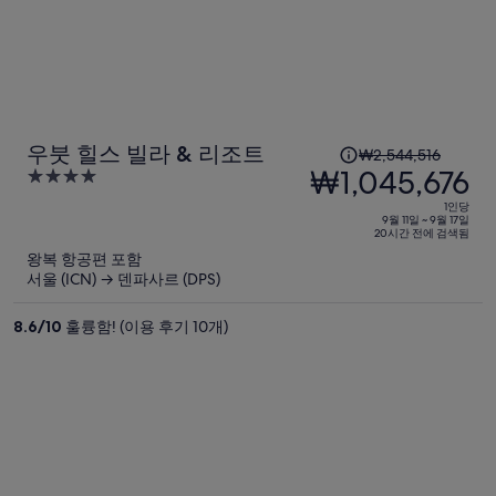
1
우붓 힐스 빌라 & 리조트
₩2,544,516
인
₩1,045,676
4
당
out
1인당
이
of
9월 11일 ~ 9월 17일
20시간 전에 검색됨
5
전
왕복 항공편 포함
요
서울 (ICN) → 덴파사르 (DPS)
금
은
8.6
/
10
훌륭함! (이용 후기 10개)
₩2,544,516,
현
재
요
금
은
₩1,045,676