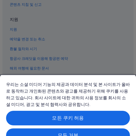
콘텐츠 지침 및 신고
덴파사르의 바닷가 호텔
덴파사르의 WiFi 제공 호텔
지원
세랑한의 빌라
지원
사누르의 4성급 호텔
예약을 변경 또는 취소
덴파사르의 골프 호텔
환불 절차와 시기
동티모르 총영사관 근처 호텔
항공사 크레딧을 이용해 항공편 예약
덴파사르의 비즈니스 호텔
해외 여행에 필요한 문서
태국 왕립 영사관 근처 호텔
덴파사르의 5성급 호텔
우리는 소셜 미디어 기능의 제공과 데이터 분석 및 본 사이트가 올바
덴파사르 티무르 호텔
로 동작하고 개인화된 콘텐츠와 광고를 제공하기 위해 쿠키를 사용
하고 있습니다. 회사 사이트에 대한 귀하의 사용 정보를 회사의 소
덴파사르의 공항 셔틀 제공 호텔
© 2026 Expedia, Inc., Expedia Group 계열사. All rights reserved.
Expedia 및 비행기 로고는 Expedia, Inc.의 상표 또는 등록 상표입니다.
셜 미디어, 광고 및 분석 협력사와 공유합니다.
사누르의 수영장이 있는 호텔
분쟁 해결: 전화: 02-3480-0118, 이메일: travel@support.expedia.co.kr
트래블파트너익스체인지코리아 주식회사. 사업자등록번호: 821-88-01025
시다카르야의 B&B
모든 쿠키 허용
익스피디아트래블코리아 주식회사, 서울특별시 종로구 종로5길 7(청진동).
사업자등록번호: 724-86-00245.
덴파사르의 OYO Rooms 호텔
관광사업자등록번호: 제2016-000008호, 통신판매업신고번호: 2015-서울
종로-1091, 대표이사: 정경륜
덴파사르의 발코니가 있는 호텔
모두 거부