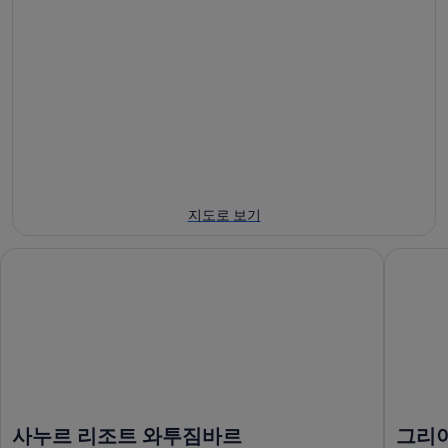
일
월
주
-
8
말
8
일
8
월
-
월
8
8
7
일
월
일
에
9
-
일
대
8
에
월
해
대
9
신
지도로 보기
일
해
두
에
신
비
사누르 리조트 와투짐바르
그리야 산
대
두
치
해
비
에
신
치
서
두
에
가
비
서
까
치
가
운
에
까
상
서
운
품
사누르 리조트 와투짐바르
그리야
가
상
가