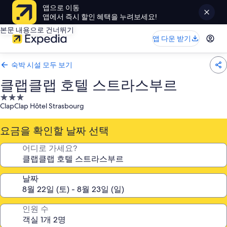
앱으로 이동
앱에서 즉시 할인 혜택을 누려보세요!
본문 내용으로 건너뛰기
앱 다운 받기
숙박 시설 모두 보기
클랩클랩 호텔 스트라스부르
3.0
ClapClap Hôtel Strasbourg
성
급
요금을 확인할 날짜 선택
숙
박
어디로 가세요?
시
설
날짜
인원 수