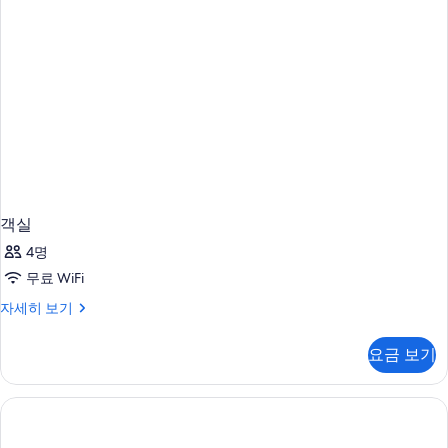
객실
4명
무료 WiFi
객
자세히 보기
실
자
요금 보기
세
히
보
기