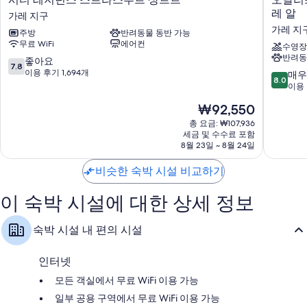
티
달
레 알
가레 지구
레
리
가레 지
주방
반려동물 동반 가능
지
스
무료 WiFi
에어컨
던
시
수영장
반려동
스
티
10
좋아요
7.8
스
아
점
이용 후기 1,694개
10
매우
8.0
트
파
만
점
이용 
라
트
점
만
현
₩92,550
스
먼
중
점
재
부
트
7.8
중
총 요금: ₩107,936
요
르
호
점,
세금 및 수수료 포함
8.0
금
상
8월 23일 ~ 8월 24일
텔,
좋
점,
₩92,550
트
스
아
매
르
비슷한 숙박 시설 비교하기
트
요,
우
가
라
이
좋
레
스
용
이 숙박 시설에 대한 상세 정보
아
지
부
후
요,
구
르
기
이
숙박 시설 내 편의 시설
센
1,694
용
터
개
후
레
기
인터넷
알
691
모든 객실에서 무료 WiFi 이용 가능
가
개
레
일부 공용 구역에서 무료 WiFi 이용 가능
지