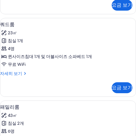
보
플
요금 보기
룸
기
자
세
쿼드룸 | 고급 침구, 객실 내 금고, 책상
쿼
9
히
쿼드룸
드
보
23㎡
기
룸
침실 1개
사
4명
진
퀸사이즈침대 1개 및 더블사이즈 소파베드 1개
모
무료 WiFi
두
쿼
자세히 보기
보
드
기
룸
요금 보기
자
세
히
패밀리룸 | 고급 침구, 객실 내 금고, 책
패
7
보
패밀리룸
밀
기
43㎡
리
침실 2개
룸
6명
사