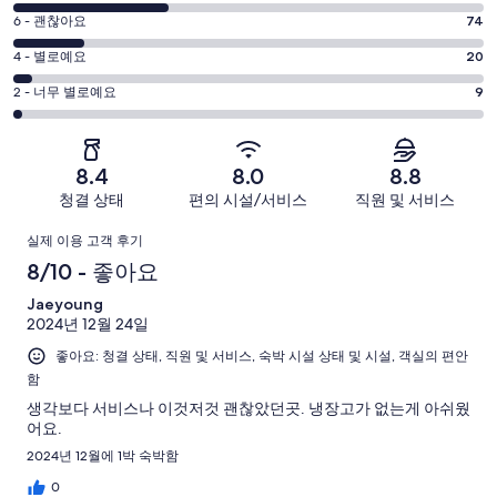
10
점
평
-
6 - 괜찮아요
74
8
훌
점
평
-
4 - 별로예요
20
륭
6
좋
점
평
-
2 - 너무 별로예요
9
해
아
4
괜
점
요.
-
요.
찮
2
492
별
492
-
아
개
8.4
8.0
8.8
로
개
너
요.
이
청결 상태
편의 시설/서비스
직원 및 서비스
예
이
무
492
용
요.
용
이
별
개
후
실제 이용 고객 후기
492
후
로
이
기
용
8/10 - 좋아요
개
기
예
용
중
이
중
후
Jaeyoung
요.
후
228
용
161
2024년 12월 24일
492
기
기
개
후
개
개
좋아요: 청결 상태, 직원 및 서비스, 숙박 시설 상태 및 시설, 객실의 편안
중
기
함
이
74
중
용
개
생각보다 서비스나 이것저것 괜찮았던곳. 냉장고가 없는게 아쉬웠
20
어요.
후
개
기
2024년 12월에 1박 숙박함
중
0