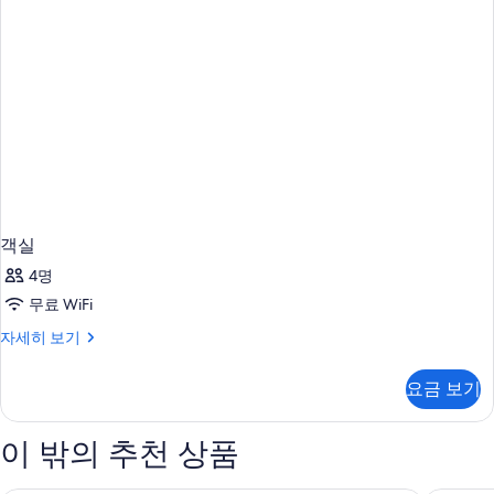
객실
4명
무료 WiFi
객
자세히 보기
실
자
요금 보기
세
히
보
이 밖의 추천 상품
기