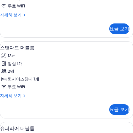
터
모
무료 WiFi
두
싱
자세히 보기
보
글
기
룸
요금 보기
자
세
히
고급 침구, 객실 내 금고, 책상, 노트북 
스
11
보
스탠다드 더블룸
탠
기
13㎡
다
침실 1개
드
2명
더
퀸사이즈침대 1개
블
무료 WiFi
룸
스
자세히 보기
사
탠
진
다
요금 보기
드
모
더
두
블
슈피리어 더블룸 | 고급 침구, 객실 내 금
슈
14
룸
슈피리어 더블룸
보
자