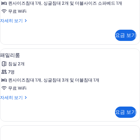
퀸사이즈침대 1개, 싱글침대 2개 및 더블사이즈 소파베드 1개
진
무료 WiFi
모
패
자세히 보기
두
밀
보
리
요금 보기
룸
기
자
세
패밀리룸 | 고급 침구, 객실 내 금고, 책
패
8
히
패밀리룸
밀
보
침실 2개
기
리
7명
룸
퀸사이즈침대 1개, 싱글침대 3개 및 더블침대 1개
사
무료 WiFi
진
패
자세히 보기
모
밀
두
리
요금 보기
룸
보
자
기
세
히
보