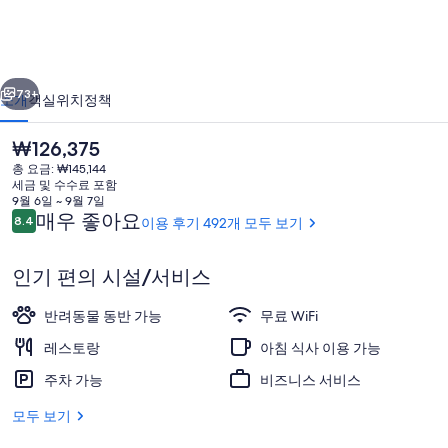
텔
스
이전
다음
트
73+
소개
객실
위치
정책
라
현
₩126,375
스
재
총 요금: ₩145,144
가
부
세금 및 수수료 포함
격
9월 6일 ~ 9월 7일
르
은
이
매우 좋아요
8.4
이용 후기 492개 모두 보기
10점 만점 중 8.4점.
₩126,375
용
의
후
인기 편의 시설/서비스
기
사
아침 식사, 점심 식사 및 저녁 식사 제공
진
반려동물 동반 가능
무료 WiFi
갤
레스토랑
아침 식사 이용 가능
러
주차 가능
비즈니스 서비스
리
모두 보기