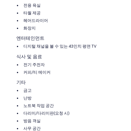
전용 욕실
타월 제공
헤어드라이어
화장지
엔터테인먼트
디지털 채널을 볼 수 있는 43인치 평면 TV
식사 및 음료
전기 주전자
커피/티 메이커
기타
금고
난방
노트북 작업 공간
다리미/다리미판(요청 시)
방음 객실
사무 공간