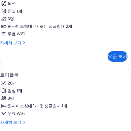
피
기
16㎡
세
리
히
침실 1개
어
보
3명
기
더
퀸사이즈침대 1개 또는 싱글침대 2개
블
무료 WiFi
룸
슈
자세히 보기
사
피
진
리
요금 보기
어
모
더
두
블
트리플룸 | 고급 침구, 객실 내 금고, 책
트
10
룸
트리플룸
보
리
자
기
20㎡
세
플
히
침실 1개
룸
보
3명
기
사
퀸사이즈침대 1개 및 싱글침대 1개
진
무료 WiFi
모
트
자세히 보기
두
리