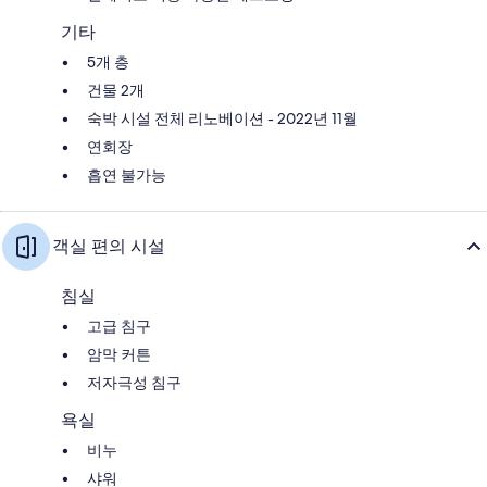
기타
5개 층
건물 2개
숙박 시설 전체 리노베이션 - 2022년 11월
연회장
흡연 불가능
객실 편의 시설
침실
고급 침구
암막 커튼
저자극성 침구
욕실
비누
샤워