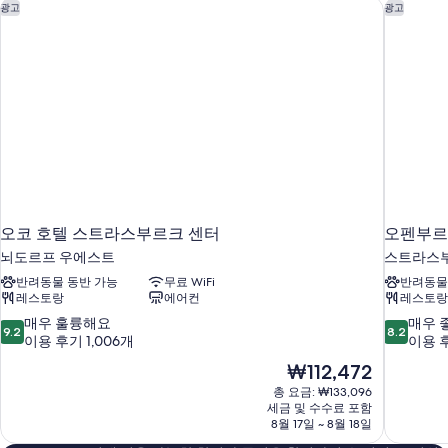
오코 호텔 스트라스부르크 센터
오펜부르크
광고
광고
오코 호텔 스트라스부르크 센터
오펜부르크
뇌도르프 우에스트
스트라스부르
반려동물 동반 가능
무료 WiFi
반려동물
레스토랑
에어컨
레스토랑
10
10
매우 훌륭해요
매우 
9.2
8.2
점
점
이용 후기 1,006개
이용 후
만
만
현
₩112,472
점
점
재
총 요금: ₩133,096
중
중
요
세금 및 수수료 포함
9.2
8.2
금
8월 17일 ~ 8월 18일
점,
점,
₩112,472