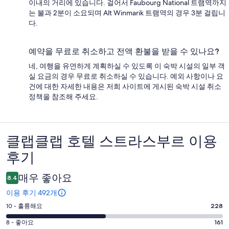
이내의 거리에 있습니다. 걸어서 Faubourg National 트램역까지
는 불과 2분이 소요되며 Alt Winmarik 트램역의 경우 3분 걸립니
다.
예약을 무료로 취소하고 전액 환불을 받을 수 있나요?
네, 여행을 유연하게 계획하실 수 있도록 이 숙박 시설의 일부 객
실 요금의 경우 무료로 취소하실 수 있습니다. 예외 사항이나 요
건에 대한 자세한 내용은 저희 사이트에 게시된 숙박 시설 취소
정책을 참조해 주세요.
클랩클랩 호텔 스트라스부르 이용
이
후기
용
후
매우 좋아요
8.4
기
이용 후기 492개
평
10 - 훌륭해요
228
점
평
8 - 좋아요
161