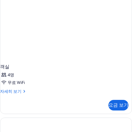
기
객실
4명
무료 WiFi
객
자세히 보기
실
자
요금 보기
세
히
보
기