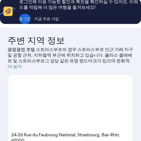
매
매
로그인해 이용 가능한 할인과 특전을 확인하실 수 있어요. 리워
우
우
드를 적립해 더 많은 여행을 즐겨보세요!
훌
좋
륭
아
로그인
지금 무료 가입
해
요,
요,
이
이
용
주변 지역 정보
용
후
후
기
클랩클랩 호텔 스트라스부르의 경우 스트라스부르 인근 가레 지구
기
486
및 공항 근처, 지하철역 부근에 위치하고 있습니다. 플라스 클레베
1,006
개
르 및 스트라스부르그 성당 같은 유명 랜드마크가 있으며 문화적
개
즐길거리를 원하신다면 스트라스부르 컨벤션 센터도 방문해 볼 만
더 보기
합니다. 스트라스부르 크리스마스 마켓, 로한 왕궁도 가볼 만한 명
소로 추천해 드려요.
스트라스부르 여행 가이드 보기
24-26 Rue du Faubourg National, Strasbourg, Bas-Rhin,
67000