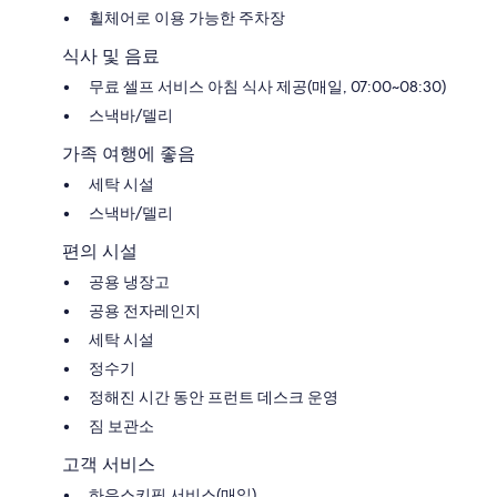
휠체어로 이용 가능한 주차장
식사 및 음료
무료 셀프 서비스 아침 식사 제공(매일, 07:00~08:30)
스낵바/델리
가족 여행에 좋음
세탁 시설
스낵바/델리
편의 시설
공용 냉장고
공용 전자레인지
세탁 시설
정수기
정해진 시간 동안 프런트 데스크 운영
짐 보관소
고객 서비스
하우스키핑 서비스(매일)