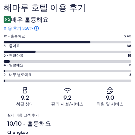
해마루 호텔 이용 후기
이
용
매우 훌륭해요
9.2
후
이용 후기 359개
기
평
10 - 훌륭해요
245
점
평
8 - 좋아요
88
10
점
평
-
6 - 괜찮아요
18
8
훌
점
평
-
4 - 별로예요
5
륭
6
좋
점
평
-
2 - 너무 별로예요
3
해
아
4
괜
점
요.
-
요.
찮
2
359
별
359
-
아
개
9.2
9.2
9.0
로
개
너
요.
이
청결 상태
편의 시설/서비스
직원 및 서비스
예
이
무
359
용
요.
용
이
별
개
후
실제 이용 고객 후기
359
후
로
이
기
용
10/10 - 훌륭해요
개
기
예
용
중
이
중
후
Chungkoo
요.
후