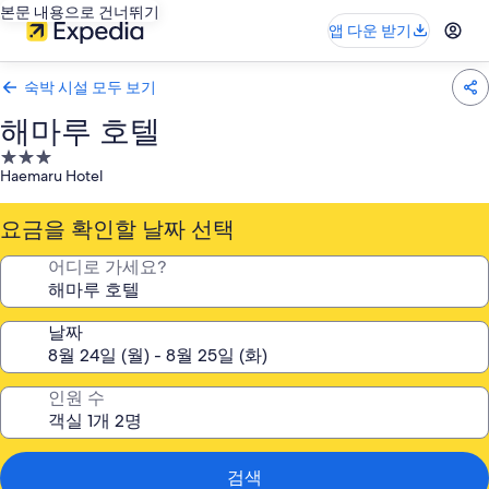
본문 내용으로 건너뛰기
앱 다운 받기
숙박 시설 모두 보기
해마루 호텔
3.0
Haemaru Hotel
성
급
요금을 확인할 날짜 선택
숙
박
어디로 가세요?
시
설
날짜
인원 수
검색