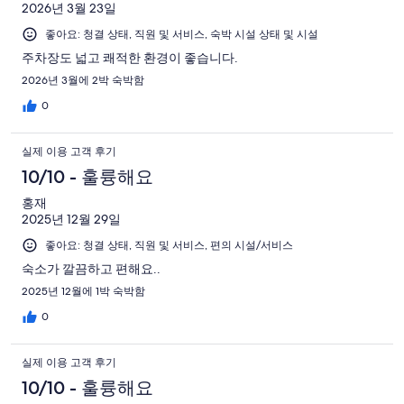
245
용
88
2026년 3월 23일
359
기
기
개
후
개
개
좋아요: 청결 상태, 직원 및 서비스, 숙박 시설 상태 및 시설
중
기
이
18
주차장도 넓고 쾌적한 환경이 좋습니다.
중
용
개
2026년 3월에 2박 숙박함
5
후
개
0
기
중
실제 이용 고객 후기
3
개
10/10 - 훌륭해요
홍재
2025년 12월 29일
좋아요: 청결 상태, 직원 및 서비스, 편의 시설/서비스
숙소가 깔끔하고 편해요..
2025년 12월에 1박 숙박함
0
실제 이용 고객 후기
10/10 - 훌륭해요