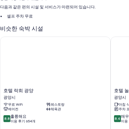
다음과 같은 편의 시설 및 서비스가 마련되어 있습니다.
셀프 주차 무료
간편 체크인, 짐 보관 및 연회장
비슷한 숙박 시설
엘리베이터, 금연 시설 및 정수기
호텔 락희 광양
호텔 놀
객실 특징
모든 55개 객실에는 편안하고 여유로운 숙박을 위해 고급 침구, 바닥 난방
외에도 에어컨, 별도의 좌석 공간 등의 정성이 담긴 편의 시설 및 서비스가
포함되어 있습니다.
이 밖에 다음과 같은 편의 시설 및 서비스를 이용하실 수 있습니다.
욕실 - 비데 및 무료 세면용품 이용 가능
평면 TV - 케이블 TV 채널 이용 가능
호
호
호텔 락희 광양
호텔 놀
바닥 난방, 별도의 좌석 공간 및 전기 주전자
텔
텔
광양시
광양시
락
놀
무료 WiFi
레스토랑
아침 
희
광
에어컨
체육관
주차 
광
양
양
시
10
10
훌륭해요
매우
8.8
8.4
광
점
점
이용 후기 654개
이용 
양
만
만