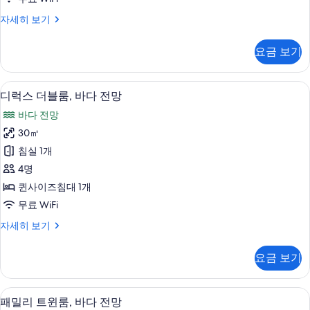
시
스
자세히 보기
내
탠
전
다
요금 보기
드
망
더
사
블
디럭스 더블룸, 바다 전망 | 고급 침구, 책상
디
7
룸,
디럭스 더블룸, 바다 전망
진
럭
시
모
바다 전망
내
스
전
두
30㎡
더
망
보
침실 1개
자
블
세
기
4명
룸,
히
퀸사이즈침대 1개
보
바
무료 WiFi
기
다
디
자세히 보기
전
럭
망
스
요금 보기
더
사
블
진
룸,
패밀리 트윈룸, 바다 전망 | 고급 침구, 책상
패
6
바
패밀리 트윈룸, 바다 전망
모