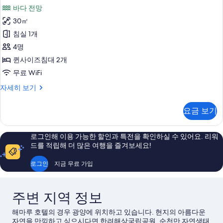
밀
다
두
바다 전망
전
리
망
보
30㎡
트
자
기
침실 1개
세
윈
히
4명
룸,
보
퀸사이즈침대 2개
기
바
무료 WiFi
다
패
자세히 보기
전
밀
망
리
요금 보기
트
사
윈
진
룸,
로그인해 이용 가능한 할인과 특전을 확인하실 수 있어요. 리워
바
모
드를 적립해 더 많은 여행을 즐겨보세요!
다
두
전
로그인
지금 무료 가입
망
보
자
기
세
주변 지역 정보
히
보
해마루 호텔의 경우 광양에 위치하고 있습니다. 현지의 아름다운
기
자연을 만끽하고 싶으시다면 한려해상국립공원, 순천만 자연생태