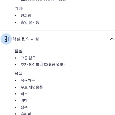
기타
연회장
흡연 불가능
객실 편의 시설
침실
고급 침구
추가 요이불 세트(요금 별도)
욕실
목욕가운
무료 세면용품
비누
비데
샴푸
슬리퍼