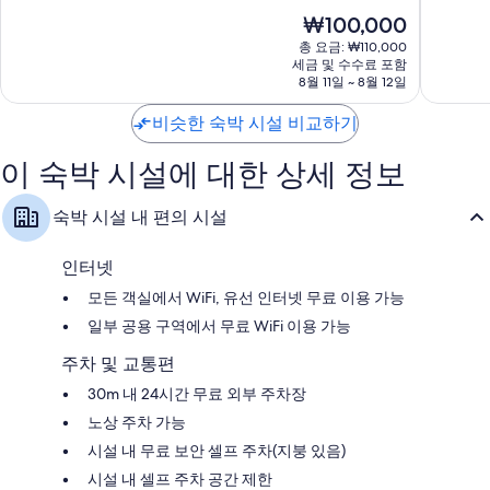
시
점
점
현
₩100,000
중
중
재
총 요금: ₩110,000
8.8
8.4
요
세금 및 수수료 포함
점,
점,
금
8월 11일 ~ 8월 12일
훌
매
₩100,000
륭
우
비슷한 숙박 시설 비교하기
해
좋
요,
아
이 숙박 시설에 대한 상세 정보
이
요,
용
이
후
용
숙박 시설 내 편의 시설
기
후
654
기
개
165
인터넷
개
모든 객실에서 WiFi, 유선 인터넷 무료 이용 가능
일부 공용 구역에서 무료 WiFi 이용 가능
주차 및 교통편
30m 내 24시간 무료 외부 주차장
노상 주차 가능
시설 내 무료 보안 셀프 주차(지붕 있음)
시설 내 셀프 주차 공간 제한