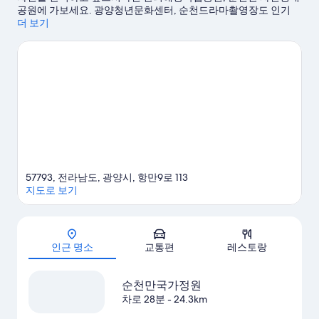
공원에 가보세요. 광양청년문화센터, 순천드라마촬영장도 인기
명소로 유명합니다. 각종 이벤트나 게임이 개최되는 엑스포 탁구
더 보기
장, 순천탁구인의집도 놓치지 마세요.
광양 여행 가이드 보기
57793, 전라남도, 광양시, 항만9로 113
지도로 보기
지도
인근 명소
교통편
레스토랑
순천만국가정원
차로 28분
- 24.3km