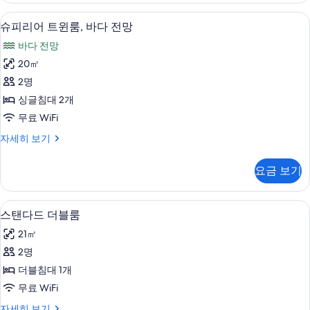
망
블
슈피리어 트윈룸, 바다 전망 | 고급 침구, 
슈
6
룸,
슈피리어 트윈룸, 바다 전망
사
피
바
진
바다 전망
다
리
전
모
20㎡
어
망
두
2명
자
트
세
보
싱글침대 2개
윈
히
기
무료 WiFi
보
룸,
기
슈
자세히 보기
바
피
다
리
요금 보기
어
전
트
망
윈
스탠다드 더블룸 | 고급 침구, 책상, 암막 
스
8
룸,
스탠다드 더블룸
사
탠
바
진
21㎡
다
다
전
모
2명
드
망
두
더블침대 1개
자
더
세
보
무료 WiFi
블
히
기
스
자세히 보기