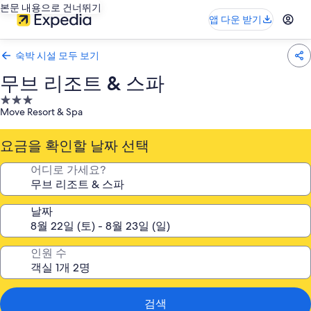
본문 내용으로 건너뛰기
앱 다운 받기
숙박 시설 모두 보기
무브 리조트 & 스파
3.0
Move Resort & Spa
성
급
요금을 확인할 날짜 선택
숙
박
어디로 가세요?
시
설
날짜
인원 수
검색