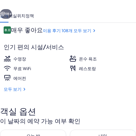
스
이전
다음
파
115+
소개
객실
위치
정책
의
이
매우 좋아요
사
8.0
이용 후기 108개 모두 보기
10점 만점 중 8.0점.
용
진
후
인기 편의 시설/서비스
기
갤
수영장
온수 욕조
러
무료 WiFi
레스토랑
리
에어컨
커플 다이닝
모두 보기
객실 옵션
이 날짜의 예약 가능 여부 확인
오늘 밤 예약 가능 여부 확인, 8월 8 - 8월 9
내일 예약 가능 여부 확인, 8월 9 