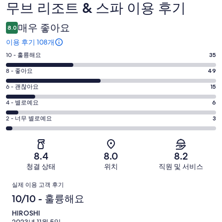
무브 리조트 & 스파 이용 후기
이
용
매우 좋아요
8.0
후
이용 후기 108개
기
평
10 - 훌륭해요
35
점
평
8 - 좋아요
49
10
점
평
-
6 - 괜찮아요
15
8
훌
점
평
-
4 - 별로예요
6
륭
6
좋
점
평
-
2 - 너무 별로예요
3
해
아
4
괜
점
요.
-
요.
찮
2
108
별
108
-
아
개
8.4
8.0
8.2
로
개
너
요.
이
청결 상태
위치
직원 및 서비스
예
이
무
108
용
요.
용
이
별
개
후
실제 이용 고객 후기
108
후
로
이
기
용
10/10 - 훌륭해요
개
기
예
용
중
이
중
후
HIROSHI
요.
후
35
용
2023년 11월 5일