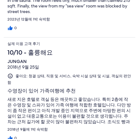
in the sauna. The room feels tiny, much smaller than claimed 215
sqft. Finally, the view from my “sea view” room was blocked by
street trees.
2023년 12월에 1박 숙박함
0
실제 이용 고객 후기
10/10 - 훌륭해요
JUNGAN
2018년 9월 25일
좋아요: 청결 상태, 직원 및 서비스, 숙박 시설 상태 및 시설, 객실의 편안
함
수영장이 있어 가족여행에 추천
새로 지은 호텔로 객실 등은 깨끗하고 좋았습니다. 특히 2층에 작
은 수영장 및 스파가 있어 가족 여행에 적합한 호텔입니다. 다만 방
이 좀 작은 편이고 아직 개발 중인 지역으로 주변에 마땅한 편의 시
설이 없고 대중교통으로는 이용이 불편할 것으로 생각됩니다. 주
차는 근처 길가에 할 곳이 많아 불편하지 않았습니다. 조식도 빵과
음료 등 간단한 것들만 있습니다. 직원들도 친절하긴 한데 아직은
2018년 9월에 1박 숙박함
숙련도가 낮아 속도가 좀 느린편입니다. 호텔스닷컴에서 지불이
완료된 예약이었는데 확인이 되지 않는다고해서 현지 지불 후 우
0