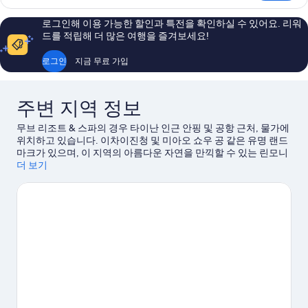
더
망
블
로그인해 이용 가능한 할인과 특전을 확인하실 수 있어요. 리워
룸,
사
드를 적립해 더 많은 여행을 즐겨보세요!
운
진
하
로그인
지금 무료 가입
전
모
망
두
자
주변 지역 정보
세
보
히
기
무브 리조트 & 스파의 경우 타이난 인근 안핑 및 공항 근처, 물가에
보
위치하고 있습니다. 이차이진청 및 미아오 쇼우 공 같은 유명 랜드
기
마크가 있으며, 이 지역의 아름다운 자연을 만끽할 수 있는 린모니
앙 공원, 자하 원주민 공원도 방문해 볼 만합니다. 시무유 박물관,
더 보기
테 양 (DDG-925)도 가볼 만한 명소로 추천해 드려요.
타이난 여행
가이드 보기