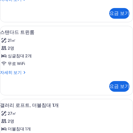
보
룸
탠
기
사
다
요금 보기
드
진
더
모
블
스탠다드 트윈룸 | 고급 침구, 책상, 암막 
스
10
룸
스탠다드 트윈룸
두
탠
자
보
21㎡
세
다
히
기
2명
드
보
싱글침대 2개
기
트
무료 WiFi
윈
스
자세히 보기
룸
탠
사
다
요금 보기
드
진
트
모
윈
갤러리 로프트, 더블침대 1개 | 고급 침구, 
갤
12
룸
갤러리 로프트, 더블침대 1개
두
러
자
보
27㎡
세
리
히
기
2명
로
보
더블침대 1개
기