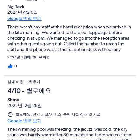
Ng Teck
2024년 4월 5일
Google 번역 보기
There wasn't any staff at the hotel reception when we arrived in
the late morning. We wanted to store our lugguage before
checking in at 3pm. We managed to go into the reception area
with other guests going out. Called the number to reach the
staff and the phone was at the reception desk without any
attendance!
2024년 3월에 2박 숙박함
0
실제 이용 고객 후기
4/10 - 별로예요
Shinyi
2023년 12월 28일
별로예요: 편의 시설/서비스, 숙박 시설 상태 및 시설
Google 번역 보기
The swimming pool was freezing, the jacuzzi was cold, the dry
sauna was barely warm after 30 minutes and there was no steam