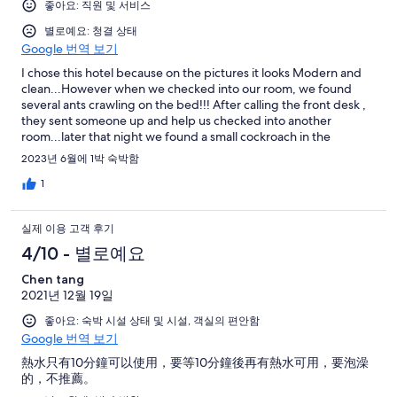
좋아요: 직원 및 서비스
별로예요: 청결 상태
Google 번역 보기
I chose this hotel because on the pictures it looks Modern and
clean...However when we checked into our room, we found
several ants crawling on the bed!!! After calling the front desk ,
they sent someone up and help us checked into another
room...later that night we found a small cockroach in the
bathroom... I gave 4 star for their service, however they really
2023년 6월에 1박 숙박함
need to pay lots of attention on The Cleanliness and Pest
control.
1
실제 이용 고객 후기
4/10 - 별로예요
Chen tang
2021년 12월 19일
좋아요: 숙박 시설 상태 및 시설, 객실의 편안함
Google 번역 보기
熱水只有10分鐘可以使用，要等10分鐘後再有熱水可用，要泡澡
的，不推薦。