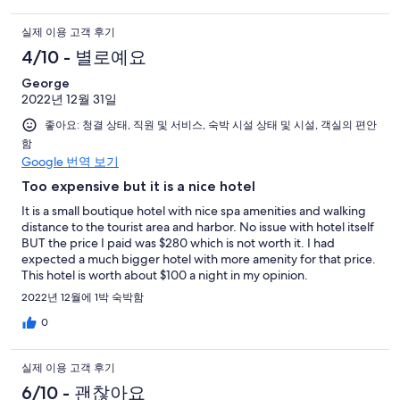
실제 이용 고객 후기
4/10 - 별로예요
George
2022년 12월 31일
좋아요: 청결 상태, 직원 및 서비스, 숙박 시설 상태 및 시설, 객실의 편안
함
Google 번역 보기
Too expensive but it is a nice hotel
It is a small boutique hotel with nice spa amenities and walking
distance to the tourist area and harbor. No issue with hotel itself
BUT the price I paid was $280 which is not worth it. I had
expected a much bigger hotel with more amenity for that price.
This hotel is worth about $100 a night in my opinion.
2022년 12월에 1박 숙박함
0
실제 이용 고객 후기
6/10 - 괜찮아요