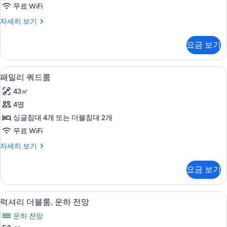
프
무료 WiFi
트,
갤
자세히 보기
더
러
블
리
요금 보기
로
침
프
대
트,
패밀리 쿼드룸 | 고급 침구, 책상, 암막 커튼
패
12
더
패밀리 쿼드룸
1
밀
블
개
43㎡
침
리
사
대
4명
쿼
1
진
싱글침대 4개 또는 더블침대 2개
개
드
모
자
무료 WiFi
룸
세
두
패
자세히 보기
히
사
밀
보
보
진
리
기
기
요금 보기
쿼
모
드
두
룸
럭셔리 더블룸, 운하 전망 | 고급 침구, 책상
럭
6
자
럭셔리 더블룸, 운하 전망
보
셔
세
기
운하 전망
히
리