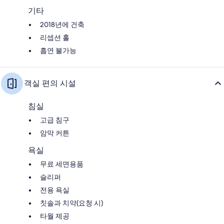
기타
2018년에 건축
리셉션 홀
흡연 불가능
객실 편의 시설
침실
고급 침구
암막 커튼
욕실
무료 세면용품
슬리퍼
전용 욕실
칫솔과 치약(요청 시)
타월 제공