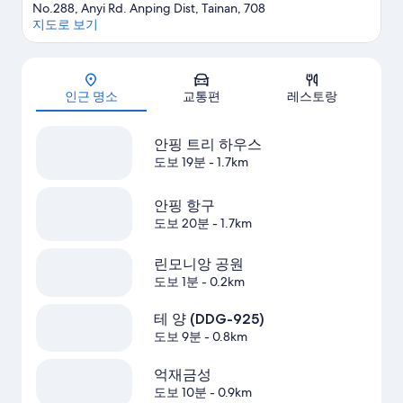
No.288, Anyi Rd. Anping Dist, Tainan, 708
지도로 보기
지도
인근 명소
교통편
레스토랑
안핑 트리 하우스
도보 19분
- 1.7km
안핑 항구
도보 20분
- 1.7km
린모니앙 공원
도보 1분
- 0.2km
테 양 (DDG-925)
도보 9분
- 0.8km
억재금성
도보 10분
- 0.9km