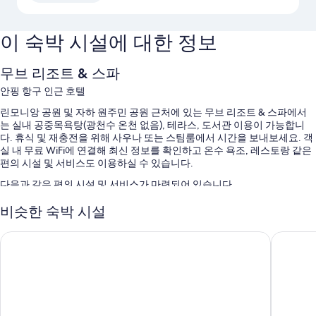
이 숙박 시설에 대한 정보
무브 리조트 & 스파
안핑 항구 인근 호텔
린모니앙 공원 및 자하 원주민 공원 근처에 있는 무브 리조트 & 스파에서
는 실내 공중목욕탕(광천수 온천 없음), 테라스, 도서관 이용이 가능합니
다. 휴식 및 재충전을 위해 사우나 또는 스팀룸에서 시간을 보내보세요. 객
실 내 무료 WiFi에 연결해 최신 정보를 확인하고 온수 욕조, 레스토랑 같은
편의 시설 및 서비스도 이용하실 수 있습니다.
다음과 같은 편의 시설 및 서비스가 마련되어 있습니다.
실내 수영장 및 어린이 수영장
비슷한 숙박 시설
짐 보관, 금연 시설 및 자판기
U.I.J 호텔 & 호스텔
샹그릴라
엘리베이터, 리셉션 홀 및 투어/티켓 안내
정수기 및 다국어 구사 가능 직원
객실 특징
무브 리조트 & 스파의 모든 객실에는 편안하고 여유로운 숙박을 위해 고급