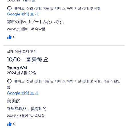
49
108
기
기
개
후
개
개
좋아요: 청결 상태, 직원 및 서비스, 숙박 시설 상태 및 시설
중
기
Google 번역 보기
이
15
중
용
개
都市の隠れリゾートみたいです。
6
후
2023년 11월에 1박 숙박함
개
기
0
중
3
실제 이용 고객 후기
개
10/10 - 훌륭해요
Tsung Wei
2024년 3월 29일
좋아요: 청결 상태, 직원 및 서비스, 숙박 시설 상태 및 시설, 객실의 편안
함
Google 번역 보기
美美的
峇里島風格，挺有fu的
2024년 3월에 1박 숙박함
0