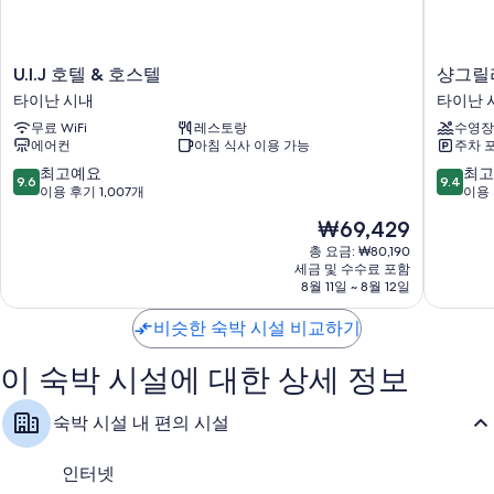
침구, 에어컨 외에도 무료 WiFi, 무료 생수 같은 편의 시설 및 서비스도 갖
춰져 있습니다.
이 밖에 다음과 같은 편의 시설 및 서비스를 모든 객실에서 이용하실 수 있
U.I.J
샹
U.I.J 호텔 & 호스텔
샹그릴
습니다.
호
그
타이난 시내
타이난 
텔
릴
욕실 - 무료 세면용품 및 헤어드라이어 이용 가능
무료 WiFi
레스토랑
수영장
&
라
에어컨
아침 식사 이용 가능
주차 
40인치 LED TV - 디지털 TV 채널 이용 가능
호
파
스
이
10
10
최고예요
최고
전기 주전자, 하우스키핑 서비스(횟수 제한) 및 책상
9.6
9.4
텔
스
점
점
이용 후기 1,007개
이용 
타
턴
만
만
현
₩69,429
이
타
점
점
재
난
이
중
중
총 요금: ₩80,190
요
시
세금 및 수수료 포함
난
9.6
9.4
금
8월 11일 ~ 8월 12일
내
타
점,
점,
₩69,429
이
최
최
비슷한 숙박 시설 비교하기
난
고
고
시
예
예
내
이 숙박 시설에 대한 상세 정보
요,
요,
이
이
용
용
숙박 시설 내 편의 시설
후
후
기
기
1,007
1,297
인터넷
개
개