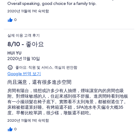
Overall speaking, good choice for a family trip.
2020년 11월에 1박 숙박함
0
실제 이용 고객 후기
8/10 - 좋아요
HUI YU
2020년 11월 10일
좋아요: 직원 및 서비스, 객실의 편안함
Google 번역 보기
尚且滿意，還有很多進步空間
房間有陽台，猜想或許多少有人抽煙，煙味讓室內的房間也吸
附。對煙味敏感的人，住起來感到很不舒服。進房間時看到地板
有一小撮頭髮在椅子底下。實際看不太到海景，都被樹遮住了。
床棉被都還算好睡。有烤箱還不錯，SPA池水冬天偏冷大概35
度。早餐比較單調，很少樣，墩飯還不錯吃。
2020년 11월에 1박 숙박함
0