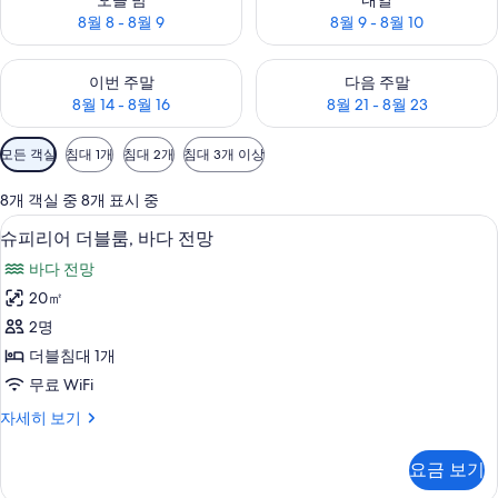
오늘 밤
내일
8월 8 - 8월 9
8월 9 - 8월 10
이번 주말 예약 가능 여부 확인, 8월 14 - 8월 16
다음 주말 예약 가능 여부 확인, 8월
이번 주말
다음 주말
8월 14 - 8월 16
8월 21 - 8월 23
객
모든 객실
침대 1개
침대 2개
침대 3개 이상
실
에
8개 객실 중 8개 표시 중
사
슈피리어 더블룸, 바다 전망 | 고급 침구, 
슈
6
슈피리어 더블룸, 바다 전망
용
피
가
바다 전망
리
능
20㎡
어
한
2명
더
필
더블침대 1개
터
블
무료 WiFi
룸,
슈
자세히 보기
바
피
다
리
요금 보기
어
전
더