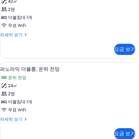
보
42㎡
더
기
2명
블
더블침대 1개
룸,
무료 WiFi
운
럭
자세히 보기
하
셔
전
리
요금 보기
더
망
블
사
룸,
파노라믹 더블룸, 운하 전망 | 고급 침구, 
파
8
운
파노라믹 더블룸, 운하 전망
진
노
하
모
운하 전망
전
라
망
두
24㎡
믹
자
보
2명
세
더
히
기
더블침대 1개
블
보
무료 WiFi
기
룸,
파
자세히 보기
운
노
하
라
요금 보기
믹
전