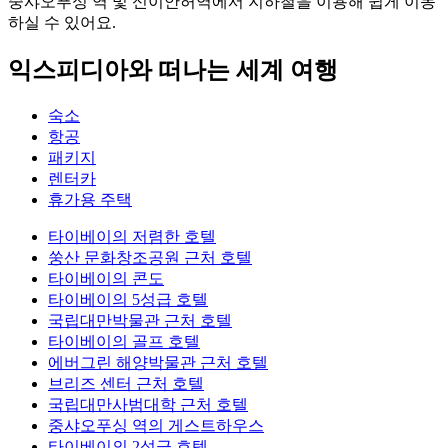
중샤오푸싱 역 및 신이안허역에서 지하철을 이용해 쉽게 이동
하실 수 있어요.
익스피디아와 떠나는 세계 여행
숙소
항공
패키지
렌터카
휴가용 주택
타이베이의 저렴한 호텔
쑹산 문화창조공원 근처 호텔
타이베이의 콘도
타이베이의 5성급 호텔
국립대만박물관 근처 호텔
타이베이의 골프 호텔
에버그린 해양박물관 근처 호텔
브리즈 센터 근처 호텔
국립대만사범대학 근처 호텔
중샤오푸싱 역의 게스트하우스
타이베이의 2성급 호텔