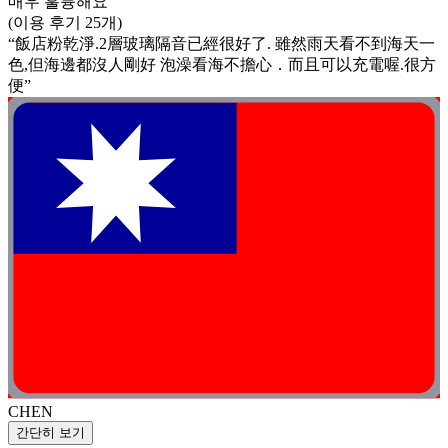
매우 훌륭해요
(이용 후기 25개)
“飯店粉乾淨.2層玻璃隔音已經很好了. 雖然雨天看不到海天一
色,但海邊都沒人剛好 泡澡看海不擔心．而且可以充電喔.很方
便”
CHEN
간단히 보기