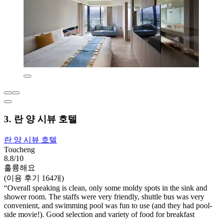
3. 란 양 시뷰 호텔
란 양 시뷰 호텔
Toucheng
8.8/10
훌륭해요
(이용 후기 164개)
“Overall speaking is clean, only some moldy spots in the sink and
shower room. The staffs were very friendly, shuttle bus was very
convenient, and swimming pool was fun to use (and they had pool-
side movie!). Good selection and variety of food for breakfast