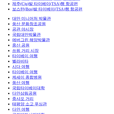
제주(Cju)발 타이베이(TSA)행 항공편
보스턴(Bos)발 타이베이(TSA)행 항공편
대만 미니어처 박물관
쑹산 문화창조공원
공관 야시장
국립대만박물관
에버그린 해양박물관
중산 공원
쓰핑 거리 시장
타이베이 여행
벨라비타
시다 여행
타이베이 여행
케세이 종합병원
쑹산 여행
국립타이베이대학
다안삼림공원
중샤오 거리
태평양 소고 푸싱관
다안 여행