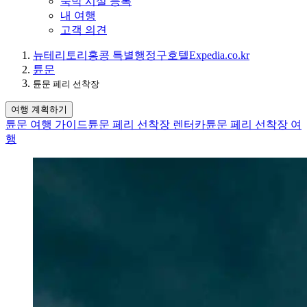
숙박 시설 등록
내 여행
고객 의견
뉴테리토리
홍콩 특별행정구
호텔
Expedia.co.kr
튠문
튠문 페리 선착장
여행 계획하기
튠문 여행 가이드
튠문 페리 선착장 렌터카
튠문 페리 선착장 여
행