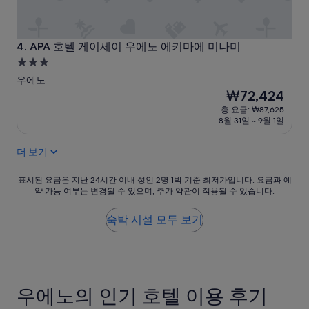
훌
의
륭
전
한
경
저
이
APA 호텔 게이세이 우에노 에키마에 미나미
4. APA 호텔 게이세이 우에노 에키마에 미나미
녁
창
3.0
식
으
성
사
우에노
로
.
급
펼
현
₩72,424
”
쳐
재
숙
총 요금: ₩87,625
저
요
8월 31일 ~ 9월 1일
박
있
금
시
어
₩72,424
더 보기
설
아
름
다
표
표시된 요금은 지난 24시간 이내 성인 2명 1박 기준 최저가입니다. 요금과 예
약 가능 여부는 변경될 수 있으며, 추가 약관이 적용될 수 있습니다.
으
시
움
된
”
요
숙박 시설 모두 보기
금
은
지
난
24
우에노의 인기 호텔 이용 후기
시
간