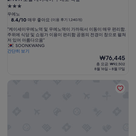
3.0
성
우에노
급
10
8.4/10
매우 좋아요
(이용 후기 1,240개)
점
숙
“
“케이세이우에노역 및 우에노역이 가까워서 이동이 매우 편리함.
만
박
케
주위에 식당 및 쇼핑가 이용이 편리함 공원의 전경이 창으로 펼쳐
점
시
이
저 있어 아름다으움”
중
세
SOONKWANG
설
8.4
이
간단히 보기
점,
우
현
₩76,445
매
에
재
우
총 요금: ₩92,502
노
요
좋
8월 16일 ~ 8월 17일
역
금
아
및
₩76,445
요,
노가 호텔 우에노 도쿄
우
(이
에
용
노
후
역
기
이
1,240
가
개)
까
워
서
이