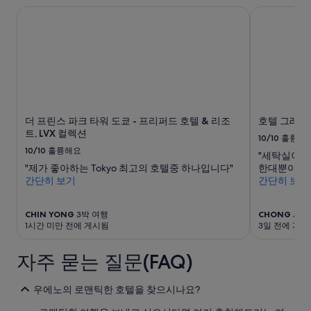
이
더 프린스 파크 타워 도쿄 - 프리퍼드 호텔 & 리조트, LVX 컬
호텔 그레이
내
성
인
2
명
1
박
기
준
더 프린스 파크 타워 도쿄 - 프리퍼드 호텔 & 리조
호텔 그레이
최
트, LVX 컬렉션
10/10
훌륭해
저
10/10
훌륭해요
"세탁실이 
가
"제가 좋아하는 Tokyo 최고의 호텔중 하나입니다"
한대뿐이라서
입
간단히 보기
간단히 보기
니
다.
요
CHIN YONG
3박 여행
CHONG JIN
금
1시간 미만 전에 게시됨
3일 전에 게시
과
예
자주 묻는 질문(FAQ)
약
가
능
우에노의 로맨틱한 호텔을 찾으시나요?
여
부