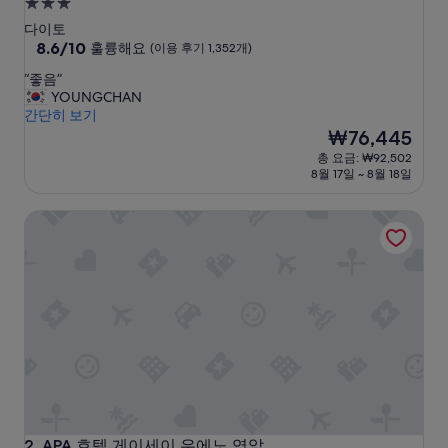
3.0
성
다이토
급
10
8.6/10
훌륭해요
(이용 후기 1,352개)
점
숙
“
“좋음”
만
박
좋
YOUNGCHAN
점
시
음
간단히 보기
중
”
설
현
₩76,445
8.6
재
점,
총 요금: ₩92,502
요
훌
8월 17일 ~ 8월 18일
금
륭
₩76,445
해
APA 호텔 게이세이 우에노 역앞
요,
(이
용
후
기
1,352
개)
APA 호텔 게이세이 우에노 역앞
2. APA 호텔 게이세이 우에노 역앞