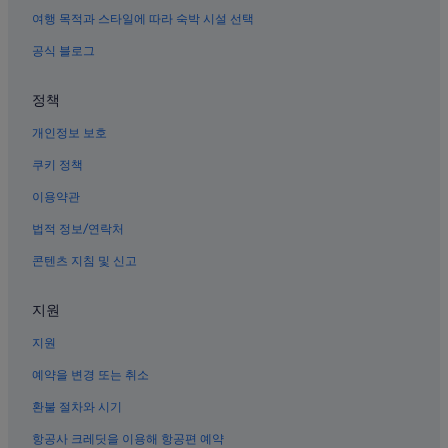
아키하바라 역의 콘도
여행 목적과 스타일에 따라 숙박 시설 선택
국제어린이도서관 근처 호텔
공식 블로그
수에히로초 역의 타운하우스
정책
우에노의 워터파크 호텔
개인정보 보호
우에노의 3성급 호텔
도쿠다이지 절 근처 호텔
쿠키 정책
우에노의 허니문 리조트 및 호텔
이용약관
우구이스다니 역의 캡슐 호텔
법적 정보/연락처
도쿄 국립과학박물관 근처 호텔
콘텐츠 지침 및 신고
다이토의 허니문 리조트 및 호텔
지원
우에노의 바닷가 호텔
지원
우에노의 저렴한 호텔
우에노의 아침 식사 제공 호텔
예약을 변경 또는 취소
우에노의 골프 호텔
환불 절차와 시기
우에노의 공항 셔틀 제공 호텔
항공사 크레딧을 이용해 항공편 예약