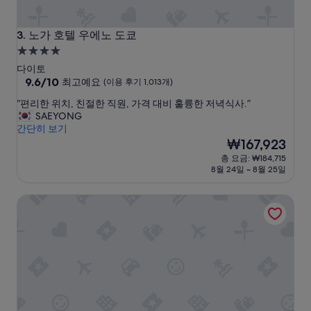
동
이
매
노가 호텔 우에노 도쿄
3. 노가 호텔 우에노 도쿄
우
4.0
편
성
리
다이토
함
급
10
9.6/10
최고예요
(이용 후기 1,013개)
.
점
숙
“
“편리한 위치, 친절한 직원, 가격 대비 훌륭한 저녁식사.”
주
만
박
편
SAEYONG
위
점
시
리
간단히 보기
에
중
한
설
현
식
₩167,923
9.6
위
재
당
점,
총 요금: ₩184,715
치
요
및
최
8월 24일 ~ 8월 25일
,
금
쇼
고
친
₩167,923
핑
예
APA 호텔 게이세이 우에노 에키마에 미나미
절
가
요,
한
이
(이
직
용
용
원
이
후
,
편
기
가
리
1,013
격
함
개)
대
공
비
원