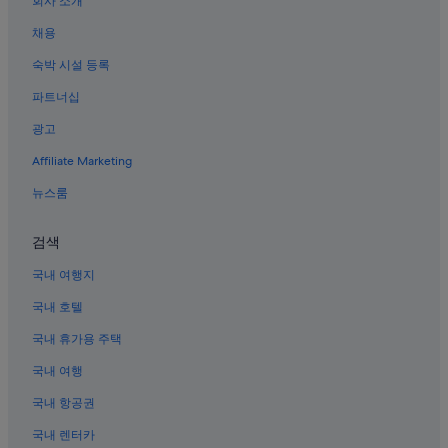
회사 소개
우에노의 스파가 있는 리조트 및 호텔
채용
스이도바시의 가족 여행 호텔
숙박 시설 등록
아키하바라 호텔
파트너십
우에노의 금연 호텔
광고
아사쿠사의 사우나가 있는 호텔
Affiliate Marketing
아메요코 상점가 근처 호텔
우에노 역 근처 호텔
뉴스룸
도쿄 호텔
검색
우에노히로코지 역의 게스트하우스
국내 여행지
우에노의 전자레인지 구비 호텔
국내 호텔
우에노의 Capsule and Sauna Century Group 호텔
국내 휴가용 주택
우에노의 Kyoritsu maintenance 호텔
국내 여행
도쿄대학교 근처 호텔
우에노의 Okura Hotels & Resorts
국내 항공권
도쿄 국립박물관 근처 호텔
국내 렌터카