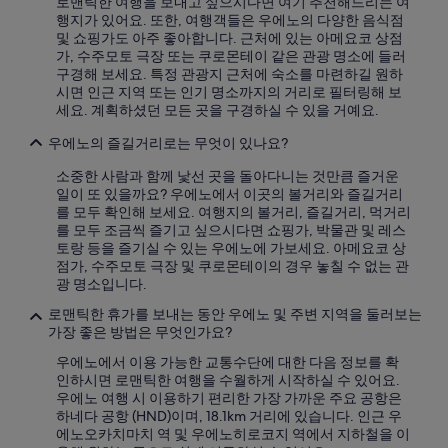
로맨틱한 여행을 보내고 싶으시다면 여기 추천해드리는 여
는
행지가 있어요. 또한, 여행객들은 우에노의 다양한 음식점
변
및 쇼핑가도 아주 좋아합니다. 근처에 있는 아메요코 상점
경
가, 수주모토 극장 또는 쿠로몬테이 같은 관광 명소에 들러
될
구경해 보세요. 특정 관광지 근처에 숙소를 마련하길 원하
수
시면 인근 지역 또는 인기 명소까지의 거리로 필터링해 보
있
세요. 계획하셨던 모든 곳을 구경하실 수 있을 거예요.
으
며,
우에노의 즐길거리로는 무엇이 있나요?
추
가
소중한 사람과 함께 낯선 곳을 돌아다니는 것만큼 즐거운
약
일이 또 있을까요? 우에노에서 이곳의 볼거리와 즐길거리
관
를 모두 확인해 보세요. 여행지의 볼거리, 즐길거리, 먹거리
이
를 모두 조금씩 즐기고 싶으시다면 쇼핑가, 박물관 및 레스
적
토랑 등을 즐기실 수 있는 우에노에 가보세요. 아메요코 상
용
점가, 수주모토 극장 및 쿠로몬테이의 경우 놓칠 수 없는 관
될
광 명소입니다.
수
로맨틱한 휴가를 보내는 동안 우에노 및 주변 지역을 둘러보는
있
가장 좋은 방법은 무엇인가요?
습
니
우에노에서 이용 가능한 교통수단에 대한 다음 정보를 확
다.
인하시면 로맨틱한 여행을 수월하게 시작하실 수 있어요.
우에노 여행 시 이용하기 편리한 가장 가까운 주요 공항은
하네다 공항 (HND)이며, 18.1km 거리에 있습니다. 인근 우
에노오카치마치 역 및 우에노히로코지 역에서 지하철을 이