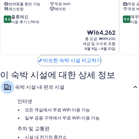
반려동물 동반 가능
무료 WiFi
무료 
엔
르
레스토랑
에어컨
무료 W
나
도
에
스
10
10
훌륭해요
매우
8.6
9.0
어
마
점
점
이용 후기 1,791개
이용 
포
트
만
만
현
₩164,262
트
호
점
점
재
Schwechat
텔
중
중
총 요금: ₩189,230
요
세금 및 수수료 포함
비
8.6
9.0
금
8월 9일 ~ 8월 10일
엔
점,
점,
₩164,262
나
훌
매
비슷한 숙박 시설 비교하기
공
륭
우
항
해
훌
Schwec
이 숙박 시설에 대한 상세 정보
요,
륭
이
해
용
요,
숙박 시설 내 편의 시설
후
이
기
용
1,791
후
인터넷
개
기
모든 객실에서 무료 WiFi 이용 가능
53
개
일부 공용 구역에서 무료 WiFi 이용 가능
주차 및 교통편
시설 내 전기차 충전소