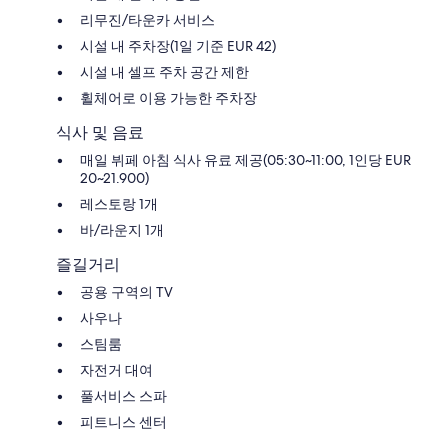
리무진/타운카 서비스
시설 내 주차장(1일 기준 EUR 42)
시설 내 셀프 주차 공간 제한
휠체어로 이용 가능한 주차장
식사 및 음료
매일 뷔페 아침 식사 유료 제공(05:30~11:00, 1인당 EUR
20~21.900)
레스토랑 1개
바/라운지 1개
즐길거리
공용 구역의 TV
사우나
스팀룸
자전거 대여
풀서비스 스파
피트니스 센터