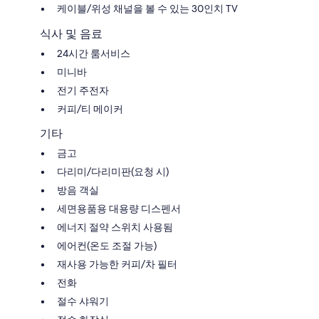
케이블/위성 채널을 볼 수 있는 30인치 TV
식사 및 음료
24시간 룸서비스
미니바
전기 주전자
커피/티 메이커
기타
금고
다리미/다리미판(요청 시)
방음 객실
세면용품용 대용량 디스펜서
에너지 절약 스위치 사용됨
에어컨(온도 조절 가능)
재사용 가능한 커피/차 필터
전화
절수 샤워기