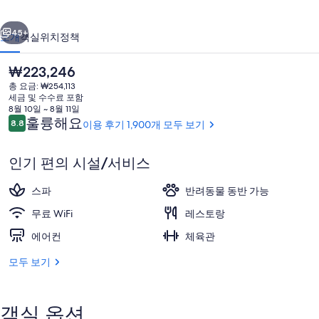
포
이전
다음
트
45+
소개
객실
위치
정책
컨
현
₩223,246
퍼
재
총 요금: ₩254,113
런
가
세금 및 수수료 포함
격
8월 10일 ~ 8월 11일
스
은
이
훌륭해요
8.8
이용 후기 1,900개 모두 보기
10점 만점 중 8.8점.
₩223,246
용
센
후
인기 편의 시설/서비스
터
기
의
외관
스파
반려동물 동반 가능
사
무료 WiFi
레스토랑
진
에어컨
체육관
갤
모두 보기
러
리
객실 옵션