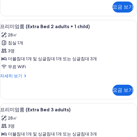
두
미
요금 보기
엄
보
룸
기
자
저자극성 침구, 미니바, 객실 내 금고, 
프
11
세
프리미엄룸 (Extra Bed 2 adults + 1 child)
리
히
28㎡
보
미
기
침실 1개
엄
3명
룸
더블침대 1개 및 싱글침대 1개 또는 싱글침대 3개
(Extra
무료 WiFi
Bed
프
자세히 보기
2
리
adults
미
요금 보기
+
엄
1
룸
(Extra
child)
저자극성 침구, 미니바, 객실 내 금고, 
프
11
Bed
프리미엄룸 (Extra Bed 3 adults)
사
리
2
28㎡
진
adults
미
+
3명
모
엄
1
더블침대 1개 및 싱글침대 1개 또는 싱글침대 3개
두
child)