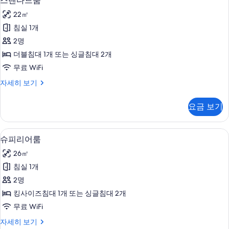
스탠다드룸
탠
22㎡
다
침실 1개
드
2명
룸
더블침대 1개 또는 싱글침대 2개
사
무료 WiFi
진
스
자세히 보기
모
탠
두
다
요금 보기
드
보
룸
기
자
저자극성 침구, 미니바, 객실 내 금고, 
슈
10
세
슈피리어룸
피
히
26㎡
보
리
기
침실 1개
어
2명
룸
킹사이즈침대 1개 또는 싱글침대 2개
사
무료 WiFi
진
슈
자세히 보기
모