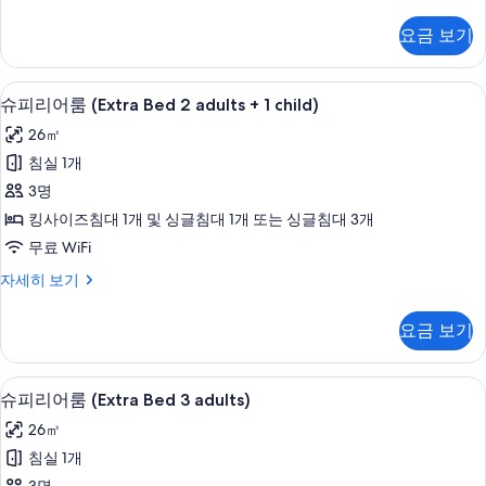
피
두
리
요금 보기
어
보
룸
기
자
저자극성 침구, 미니바, 객실 내 금고, 
슈
10
세
슈피리어룸 (Extra Bed 2 adults + 1 child)
피
히
26㎡
보
리
기
침실 1개
어
3명
룸
킹사이즈침대 1개 및 싱글침대 1개 또는 싱글침대 3개
(Extra
무료 WiFi
Bed
슈
자세히 보기
2
피
adults
리
요금 보기
+
어
1
룸
(Extra
child)
저자극성 침구, 미니바, 객실 내 금고, 
슈
10
Bed
슈피리어룸 (Extra Bed 3 adults)
사
피
2
26㎡
진
adults
리
+
침실 1개
모
어
1