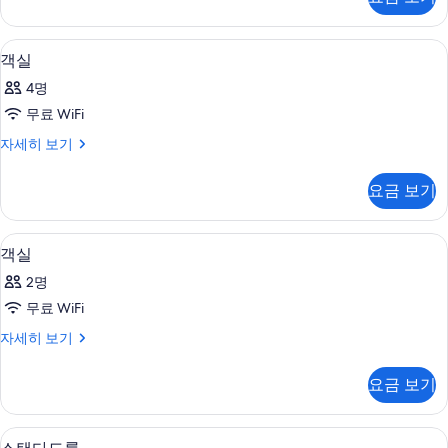
세
기
히
보
저자극성 침구, 미니바, 객실 내 금고, 
객
5
기
객실
실
4명
사
무료 WiFi
진
객
자세히 보기
모
실
두
자
요금 보기
세
보
히
기
보
저자극성 침구, 미니바, 객실 내 금고, 
객
6
기
객실
실
2명
사
무료 WiFi
진
객
자세히 보기
모
실
두
자
요금 보기
세
보
히
기
보
저자극성 침구, 미니바, 객실 내 금고, 
스
10
기