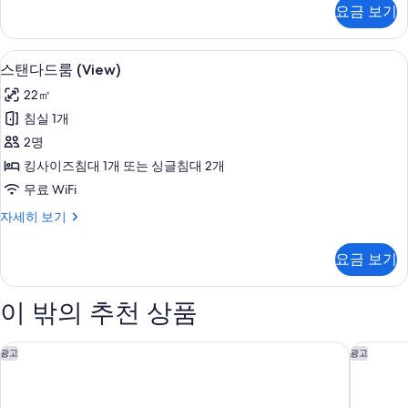
객
리
요금 보기
룸,
실
연
(extrabed
결
저자극성 침구, 미니바, 객실 내 금고, 
스
10
가
3AD+3CH)
스탠다드룸 (View)
탠
능
사
22㎡
객
다
진
실
침실 1개
드
(extrabed
모
2명
3AD+3CH)
룸
두
자
킹사이즈침대 1개 또는 싱글침대 2개
(View)
세
보
무료 WiFi
히
사
기
보
스
자세히 보기
진
기
탠
모
다
요금 보기
드
두
룸
보
(View)
이 밖의 추천 상품
자
기
세
히
레오나르도 스마트 호텔 비엔나 공항
목시 비
광고
광고
보
기