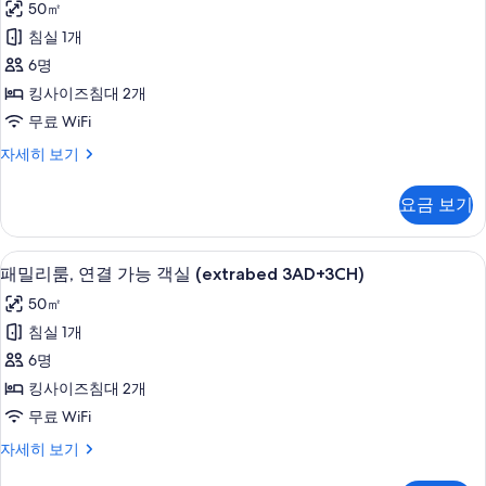
진
50㎡
객
리
모
실
침실 1개
룸,
(2AD+2CH)
두
6명
자
연
보
세
킹사이즈침대 2개
결
히
기
무료 WiFi
보
가
기
패
자세히 보기
능
밀
객
리
요금 보기
룸,
실
연
(extrabed
결
저자극성 침구, 미니바, 객실 내 금고, 
패
9
가
2AD+4CH)
패밀리룸, 연결 가능 객실 (extrabed 3AD+3CH)
밀
능
사
50㎡
객
리
진
실
침실 1개
룸,
(extrabed
모
6명
2AD+4CH)
연
두
자
킹사이즈침대 2개
결
세
보
무료 WiFi
히
가
기
보
패
자세히 보기
능
기
밀