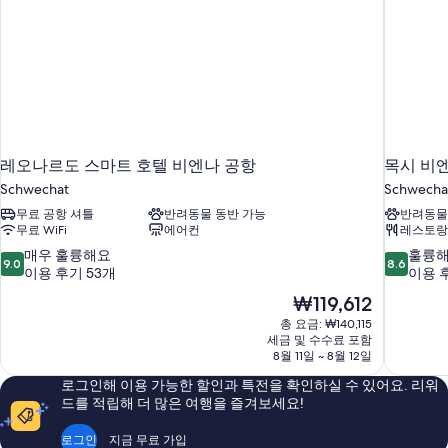
레오나르도 스마트 호텔 비엔나 공항
목시 비
Schwechat
Schwecha
무료 공항 셔틀
반려동물 동반 가능
반려동물
무료 WiFi
에어컨
레스토랑
10
10
매우 훌륭해요
훌륭
9.0
8.6
점
점
이용 후기 53개
이용 후
만
만
현
₩119,612
점
점
재
총 요금: ₩140,115
중
중
요
세금 및 수수료 포함
9.0
8.6
금
8월 11일 ~ 8월 12일
점,
점,
₩119,612
매
훌
로그인해 이용 가능한 할인과 특전을 확인하실 수 있어요. 리워
우
륭
드를 적립해 더 많은 여행을 즐겨보세요!
훌
해
륭
요,
로그인
지금 무료 가입