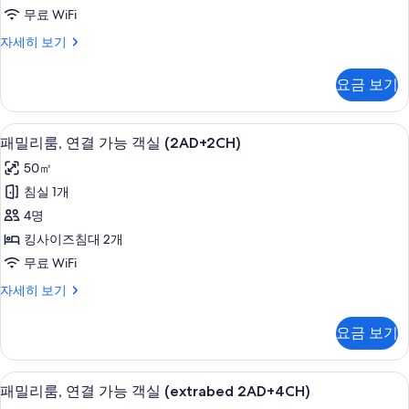
룸
자
무료 WiFi
보
(Extra
세
프
자세히 보기
기
Bed
히
리
보
3
미
기
요금 보기
adults)
엄
룸
사
(Extra
저자극성 침구, 미니바, 객실 내 금고, 
패
진
8
Bed
패밀리룸, 연결 가능 객실 (2AD+2CH)
밀
3
모
50㎡
adults)
리
두
자
침실 1개
룸,
보
세
4명
히
연
기
보
킹사이즈침대 2개
결
기
무료 WiFi
가
패
자세히 보기
능
밀
객
리
요금 보기
룸,
실
연
(2AD+2CH)
결
저자극성 침구, 미니바, 객실 내 금고, 
패
8
가
사
패밀리룸, 연결 가능 객실 (extrabed 2AD+4CH)
밀
능