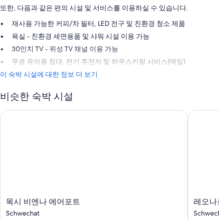
또한, 다음과 같은 편의 시설 및 서비스를 이용하실 수 있습니다.
재사용 가능한 커피/차 필터, LED 전구 및 친환경 청소 제품
욕실 - 친환경 세면용품 및 샤워 시설 이용 가능
30인치 TV - 위성 TV 채널 이용 가능
무료 유아용 침대, 전기 주전자 및 하우스키핑 서비스(매일)
이 숙박 시설에 대한 정보 더 보기
비슷한 숙박 시설
목시 비엔나 에어포트
레오나르
목
레
목시 비엔나 에어포트
레오나
시
오
Schwechat
Schwec
비
나