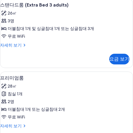
child)
저자극성 침구, 미니바, 객실 내 금고, 
스
7
Bed
스탠다드룸 (Extra Bed 3 adults)
사
탠
2
26㎡
진
adults
다
+
3명
모
드
1
더블침대 1개 및 싱글침대 1개 또는 싱글침대 3개
두
child)
룸
자
무료 WiFi
보
(Extra
세
스
자세히 보기
기
Bed
히
탠
보
3
다
기
요금 보기
adults)
드
룸
사
(Extra
저자극성 침구, 미니바, 객실 내 금고, 
프
진
11
Bed
프리미엄룸
리
3
모
28㎡
adults)
미
두
자
침실 1개
엄
보
세
2명
히
룸
기
보
더블침대 1개 또는 싱글침대 2개
사
기
무료 WiFi
진
프
자세히 보기
모
리