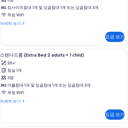
3명
두
child)
룸
자
킹사이즈침대 1개 및 싱글침대 1개 또는 싱글침대 3개
보
(Extra
세
무료 WiFi
기
Bed
히
보
슈
자세히 보기
3
기
피
adults)
리
요금 보기
사
어
룸
진
(Extra
저자극성 침구, 미니바, 객실 내 금고, 
스
모
7
Bed
스탠다드룸 (Extra Bed 2 adults + 1 child)
탠
3
두
26㎡
adults)
다
보
자
침실 1개
드
기
세
3명
히
룸
보
더블침대 1개 및 싱글침대 1개 또는 싱글침대 3개
(Extra
기
무료 WiFi
Bed
스
자세히 보기
2
탠
adults
다
요금 보기
+
드
1
룸
(Extra