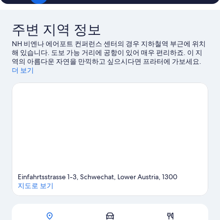
해
이
요,
용
이
후
주변 지역 정보
용
기
후
1,791
NH 비엔나 에어포트 컨퍼런스 센터의 경우 지하철역 부근에 위치
기
개
해 있습니다. 도보 가능 거리에 공항이 있어 매우 편리하죠. 이 지
53
역의 아름다운 자연을 만끽하고 싶으시다면 프라터에 가보세요.
개
문화적 즐길거리를 경험할 수 있는 벨베데레, 호프부르크 왕궁도
더 보기
방문해 볼 만합니다. 각종 이벤트나 게임이 개최되는 에른스트 하
펠 스타디움 및 관광 명소 음악예술대학교도 놓치지 마세요.
슈베
하트 여행 가이드 보기
Einfahrtsstrasse 1-3, Schwechat, Lower Austria, 1300
지도로 보기
지도