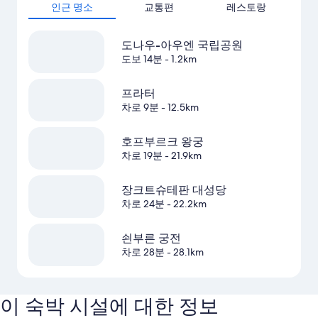
인근 명소
교통편
레스토랑
도나우-아우엔 국립공원
도보 14분
- 1.2km
프라터
차로 9분
- 12.5km
호프부르크 왕궁
차로 19분
- 21.9km
장크트슈테판 대성당
차로 24분
- 22.2km
쇤부른 궁전
차로 28분
- 28.1km
이 숙박 시설에 대한 정보