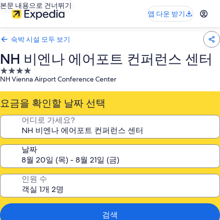
본문 내용으로 건너뛰기
앱 다운 받기
숙박 시설 모두 보기
NH 비엔나 에어포트 컨퍼런스 센터
4.0
NH Vienna Airport Conference Center
성
급
요금을 확인할 날짜 선택
숙
박
어디로 가세요?
시
설
날짜
인원 수
검색